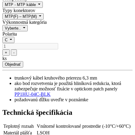
MTP - MTP káble
Typy konektorov
MTP(F) – MTP(M)
Výkonnostná kategória
Vyberte..
Polarita
C
+
-
ks
Objednať
trunkový kábel kruhového prierezu 6,3 mm
ako bod rozvetvenia je použitá hliníková redukcia, ktorá
zabezpečuje možnosť fixácie v optickom patch panely
PP1HU-04C-BLK
požadovanú dĺžku uveďte v poznámke
Technická špecifikácia
Teplotný rozsah
Vnútorné kontrolované prostredie (-10°C/+60°C)
Materiál plášťa
LSOH