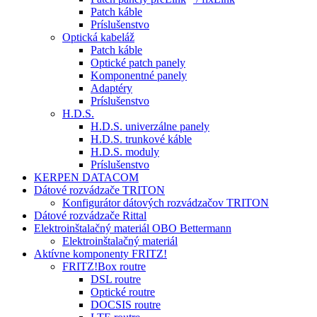
Patch káble
Príslušenstvo
Optická kabeláž
Patch káble
Optické patch panely
Komponentné panely
Adaptéry
Príslušenstvo
H.D.S.
H.D.S. univerzálne panely
H.D.S. trunkové káble
H.D.S. moduly
Príslušenstvo
KERPEN DATACOM
Dátové rozvádzače TRITON
Konfigurátor dátových rozvádzačov TRITON
Dátové rozvádzače Rittal
Elektroinštalačný materiál OBO Bettermann
Elektroinštalačný materiál
Aktívne komponenty FRITZ!
FRITZ!Box routre
DSL routre
Optické routre
DOCSIS routre