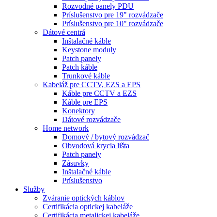
Rozvodné panely PDU
Príslušenstvo pre 19" rozvádzače
Príslušenstvo pre 10" rozvádzače
Dátové centrá
Inštalačné káble
Keystone moduly
Patch panely
Patch káble
Trunkové káble
Kabeláž pre CCTV, EZS a EPS
Káble pre CCTV a EZS
Káble pre EPS
Konektory
Dátové rozvádzače
Home network
Domový / bytový rozvádzač
Obvodová krycia lišta
Patch panely
Zásuvky
Inštalačné káble
Príslušenstvo
Služby
Zváranie optických káblov
Certifikácia optickej kabeláže
Certifikácia metalickej kabeláže