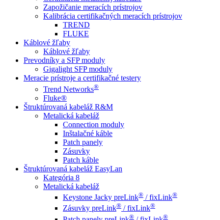
Zapožičanie meracích prístrojov
Kalibrácia certifikačných meracích prístrojov
TREND
FLUKE
Káblové žľaby
Káblové žľaby
Prevodníky a SFP moduly
Gigalight SFP moduly
Meracie prístroje a certifikačné testery
®
Trend Networks
Fluke®
Štruktúrovaná kabeláž R&M
Metalická kabeláž
Connection moduly
Inštalačné káble
Patch panely
Zásuvky
Patch káble
Štruktúrovaná kabeláž EasyLan
Kategória 8
Metalická kabeláž
®
®
Keystone Jacky preLink
/ fixLink
®
®
Zásuvky preLink
/ fixLink
®
®
Patch panely preLink
/ fixLink