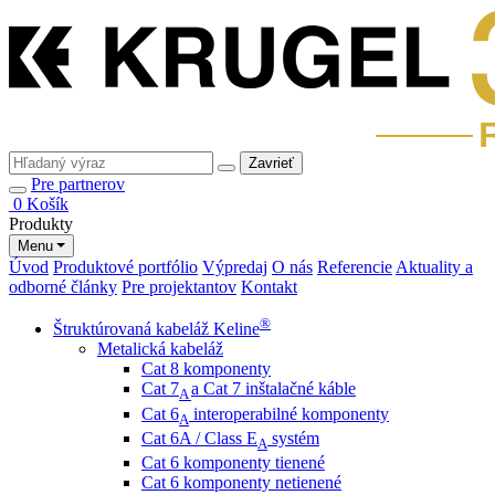
Zavrieť
Pre partnerov
0
Košík
Produkty
Menu
Úvod
Produktové portfólio
Výpredaj
O nás
Referencie
Aktuality a
odborné články
Pre projektantov
Kontakt
®
Štruktúrovaná kabeláž Keline
Metalická kabeláž
Cat 8 komponenty
Cat 7
a Cat 7 inštalačné káble
A
Cat 6
interoperabilné komponenty
A
Cat 6A / Class E
systém
A
Cat 6 komponenty tienené
Cat 6 komponenty netienené