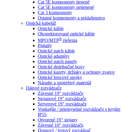
Cat 5E komponenty tienené
Cat 5E komponenty netienené
Cat 3 komponenty
Ostatné komponenty a príslušenstvo
Optická kabeláž
Optické káble
Okonektorované optické káble
®
MPO/MTP
​ riešenia
Pigtaily
Optické patch káble
Optické adaptéry
Optické patch panely
Optické distribučné boxy
Optické kazety, držiaky a ochrany zvarov
Optické hrncové spojky
Náradie a spotrebný materiál
Dátové rozvádzače
Závesné 19" rozvádzače
Stojanové 19" rozvádzače
Serverové 19" rozvádzače
Vonkajšie / priemyselné rozvádzače s krytím
IP55
Otvorené 19" stojany
Závesné 10" rozvádzače
Domový / bytový rozvádzač