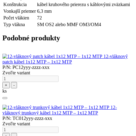
Konštrukcia
kábel kruhového prierezu s káblovými zväzkami
Vonkajší priemer
6,3 mm
Počet vlákien
72
Typ vlákna
SM OS2 alebo MMF OM3/OM4
Podobné produkty
12-vláknový
patch kábel 1x12 MTP – 1x12 MTP
P/N: PC12yyy-zzzz-xxx
Zvoľte variant
+
-
ks
12-
vláknový trunkový kábel 1x12 MTP – 1x12 MTP
P/N: TC012yyy-zzzz-xxx
Zvoľte variant