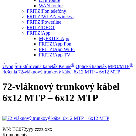
LTE routre
WAN routre
FRITZ!Fon telefóny
FRITZ!WLAN wireless
FRITZ!Powerline
FRITZ!DECT
FRITZ!App
MyFRITZ!App
FRITZ!App Fon
FRITZ!App Wi-Fi
FRITZ!App TV
®
®
Úvod
Štruktúrovaná kabeláž Keline
Optická kabeláž
MPO/MTP
riešenia
72-vláknový trunkový kábel 6x12 MTP – 6x12 MTP
72-vláknový trunkový kábel
6x12 MTP – 6x12 MTP
P/N:
TC072yyy-zzzz-xxx
Komponenty