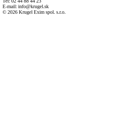
Tel: 02 44 88 44 23
E-mail: info@krugel.sk
© 2026 Krugel Exim spol. s.r.o.