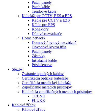
Patch panely
Patch káble
Trunkové káble
Kabeláž pre CCTV, EZS a EPS
Káble pre CCTV a EZS
Káble pre EPS
Konektory
Dátové rozvádzače
Home network
Domový / bytový rozvádzač
Obvodová krycia lišta
Patch panely
Zásuvky
Inštalačné káble
Príslušenstvo
Služby
Zváranie optických káblov
Certifikácia optickej kabeláže
Certifikácia metalickej kabeláže
Zapožičanie meracích prístrojov
Kalibrácia certifikačných meracích prístrojov
TREND
FLUKE
Káblové žľaby
Káblové žľaby