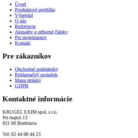
Úvod
Produktové portfólio
Výpredaj
O nás
Referencie
Aktuality a odborné články
Pre projektantov
Kontakt
Pre zákazníkov
Obchodné podmienky
Reklamačný poriadok
Mapa stránky
GDPR
Kontaktné informácie
KRUGEL EXIM spol. s r.o.
Pri majeri 13
831 06 Bratislava
Tel: 02 44 88 44 23