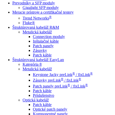
Prevodníky a SFP moduly
Gigalight SFP moduly
Meracie prístroje a certifikačné testery
®
Trend Networks
Fluke®
Štruktúrovaná kabeláž R&M
Metalická kabeláž
Connection moduly
Inštalačné káble
Patch panely
Zásuvky
Patch káble
Štruktúrovaná kabeláž EasyLan
Kategória 8
Metalická kabeláž
®
®
Keystone Jacky preLink
/ fixLink
®
®
Zásuvky preLink
/ fixLink
®
®
Patch panely preLink
/ fixLink
Patch káble
Príslušenstvo
Optická kabeláž
Patch káble
Optické patch panely
Komponentné panely