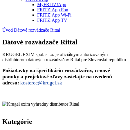
MyFRITZ!App
FRITZ!App Fon
FRITZ!App Wi-Fi
FRITZ!App TV
Úvod
Dátové rozvádzače Rittal
Dátové rozvádzače Rittal
KRUGEL EXIM spol. s r.o. je oficiálnym autorizovaným
distribútorom dátových rozvádzačov Rittal pre Slovenskú republiku.
Požiadavky na špecifikáciu rozvádzačov, cenové
ponuky a projektové zľavy zasielajte na uvedenú
adresu:
kosterec@krugel.sk
Kategórie