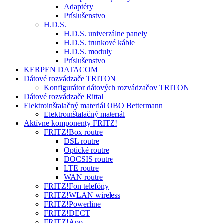
Adaptéry
Príslušenstvo
H.D.S.
H.D.S. univerzálne panely
H.D.S. trunkové káble
H.D.S. moduly
Príslušenstvo
KERPEN DATACOM
Dátové rozvádzače TRITON
Konfigurátor dátových rozvádzačov TRITON
Dátové rozvádzače Rittal
Elektroinštalačný materiál OBO Bettermann
Elektroinštalačný materiál
Aktívne komponenty FRITZ!
FRITZ!Box routre
DSL routre
Optické routre
DOCSIS routre
LTE routre
WAN routre
FRITZ!Fon telefóny
FRITZ!WLAN wireless
FRITZ!Powerline
FRITZ!DECT
FRITZ!App