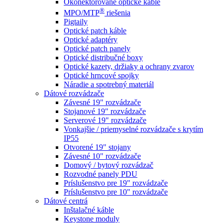
Okonektorované optické káble
®
MPO/MTP
​ riešenia
Pigtaily
Optické patch káble
Optické adaptéry
Optické patch panely
Optické distribučné boxy
Optické kazety, držiaky a ochrany zvarov
Optické hrncové spojky
Náradie a spotrebný materiál
Dátové rozvádzače
Závesné 19" rozvádzače
Stojanové 19" rozvádzače
Serverové 19" rozvádzače
Vonkajšie / priemyselné rozvádzače s krytím
IP55
Otvorené 19" stojany
Závesné 10" rozvádzače
Domový / bytový rozvádzač
Rozvodné panely PDU
Príslušenstvo pre 19" rozvádzače
Príslušenstvo pre 10" rozvádzače
Dátové centrá
Inštalačné káble
Keystone moduly