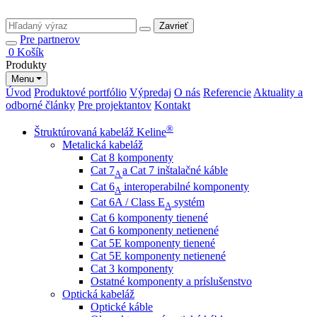
Zavrieť
Pre partnerov
0
Košík
Produkty
Menu
Úvod
Produktové portfólio
Výpredaj
O nás
Referencie
Aktuality a
odborné články
Pre projektantov
Kontakt
®
Štruktúrovaná kabeláž Keline
Metalická kabeláž
Cat 8 komponenty
Cat 7
a Cat 7 inštalačné káble
A
Cat 6
interoperabilné komponenty
A
Cat 6A / Class E
systém
A
Cat 6 komponenty tienené
Cat 6 komponenty netienené
Cat 5E komponenty tienené
Cat 5E komponenty netienené
Cat 3 komponenty
Ostatné komponenty a príslušenstvo
Optická kabeláž
Optické káble