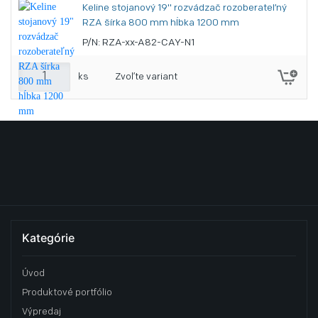
Keline stojanový 19" rozvádzač rozoberateľný
RZA šírka 800 mm hĺbka 1200 mm
P/N: RZA-xx-A82-CAY-N1
ks
Zvoľte variant
Kategórie
Úvod
Produktové portfólio
Výpredaj