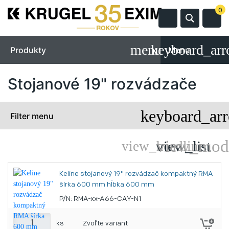
0
Produkty
Menu
Stojanové 19" rozvádzače
Filter menu
Keline stojanový 19" rozvádzač kompaktný RMA
šírka 600 mm hĺbka 600 mm
P/N: RMA-xx-A66-CAY-N1
ks
Zvoľte variant