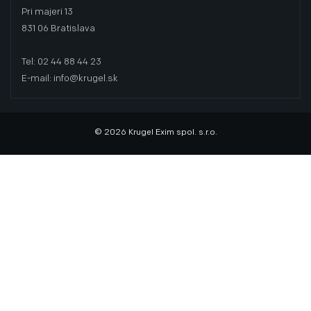
Pri majeri 13
831 06 Bratislava
Tel: 02 44 88 44 23
E-mail: info@krugel.sk
© 2026 Krugel Exim spol. s.r.o.