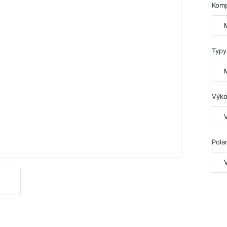
Kom
Typy
Výko
Polar