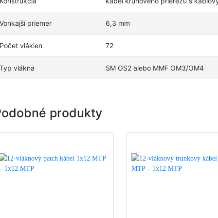
Konštrukcia
kábel kruhového prierezu s káblo
Vonkajší priemer
6,3 mm
Počet vlákien
72
Typ vlákna
SM OS2 alebo MMF OM3/OM4
Podobné produkty