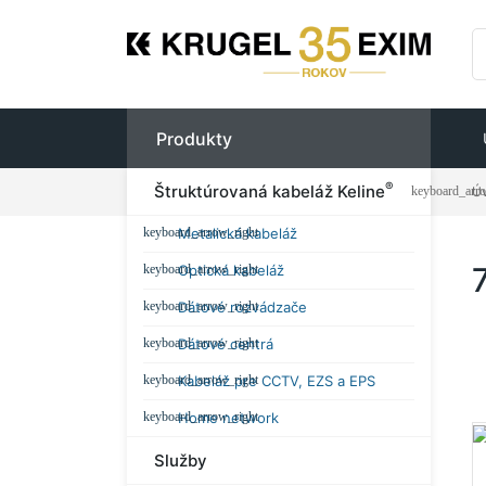
Produkty
®
Štruktúrovaná kabeláž Keline
Ú
Metalická kabeláž
Optická kabeláž
Dátové rozvádzače
Dátové centrá
Kabeláž pre CCTV, EZS a EPS
Home network
Služby