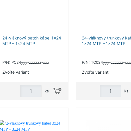
24-vláknový patch kábel 1x24
24-vláknový trunkový ká
MTP – 1x24 MTP
1x24 MTP – 1x24 MTP
P/N: PC24yyy-zzzzzz-xxx
P/N: TC024yyy-zzzzzz-xxx
Zvoľte variant
Zvoľte variant
ks
ks