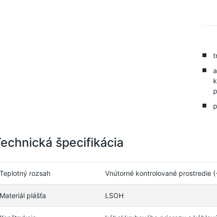
t
a
k
p
p
echnická špecifikácia
Teplotný rozsah
Vnútorné kontrolované prostredie 
Materiál plášťa
LSOH