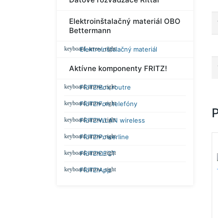
Elektroinštalačný materiál OBO
Bettermann
Elektroinštalačný materiál
Aktívne komponenty FRITZ!
FRITZ!Box routre
FRITZ!Fon telefóny
FRITZ!WLAN wireless
FRITZ!Powerline
FRITZ!DECT
FRITZ!App