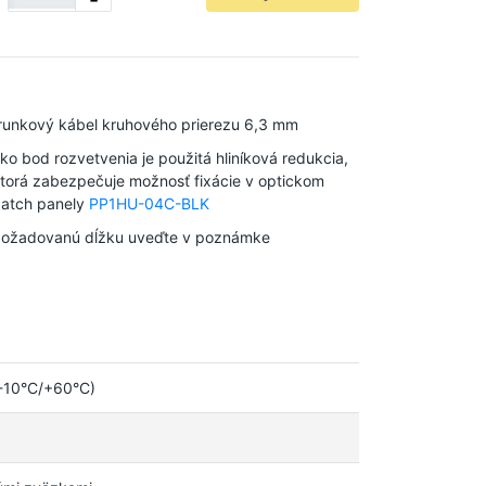
-
runkový kábel kruhového prierezu 6,3 mm
ko bod rozvetvenia je použitá hliníková redukcia,
torá zabezpečuje možnosť fixácie v optickom
atch panely
PP1HU-04C-BLK
ožadovanú dĺžku uveďte v poznámke
(-10°C/+60°C)