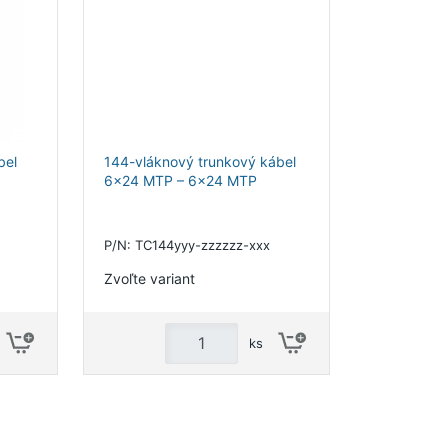
bel
144-vláknový trunkový kábel
6x24 MTP – 6x24 MTP
P/N: TC144yyy-zzzzzz-xxx
Zvoľte variant
ks