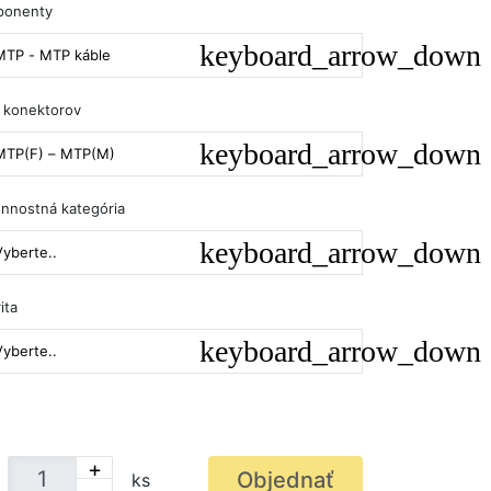
ponenty
MTP - MTP káble
 konektorov
MTP(F) – MTP(M)
nnostná kategória
Vyberte..
ita
Vyberte..
+
Objednať
ks