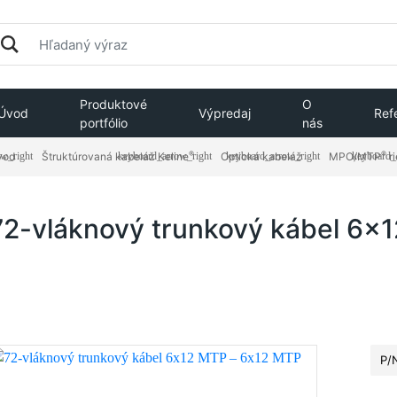
Produktové
O
Úvod
Výpredaj
Ref
portfólio
nás
®
®
vod
Štruktúrovaná kabeláž Keline
Optická kabeláž
MPO/MTP
​ 
72-vláknový trunkový kábel 6x
P/