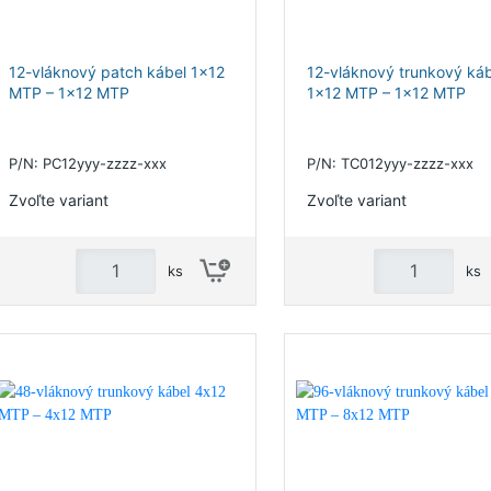
12-vláknový patch kábel 1x12
12-vláknový trunkový káb
MTP – 1x12 MTP
1x12 MTP – 1x12 MTP
P/N: PC12yyy-zzzz-xxx
P/N: TC012yyy-zzzz-xxx
Zvoľte variant
Zvoľte variant
ks
ks