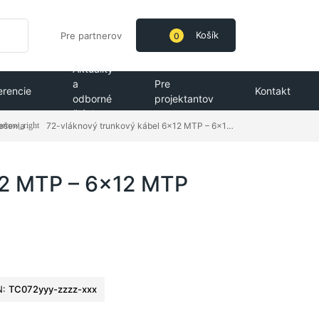
Košík
Pre partnerov
0
Aktuality
a
Pre
erencie
Kontakt
odborné
projektantov
články
riešenia
72-vláknový trunkový kábel 6x12 MTP – 6x12 MTP
12 MTP – 6x12 MTP
N:
TC072yyy-zzzz-xxx