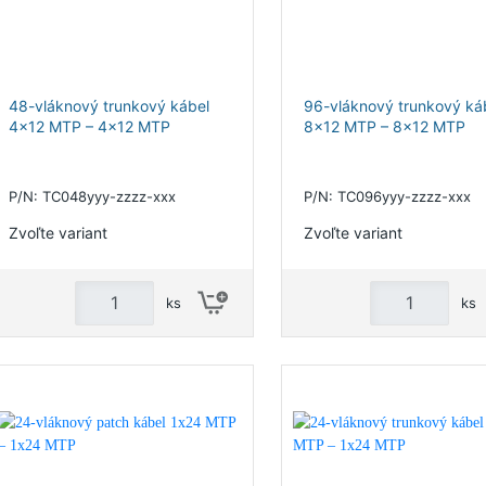
48-vláknový trunkový kábel
96-vláknový trunkový ká
4x12 MTP – 4x12 MTP
8x12 MTP – 8x12 MTP
P/N: TC048yyy-zzzz-xxx
P/N: TC096yyy-zzzz-xxx
Zvoľte variant
Zvoľte variant
ks
ks