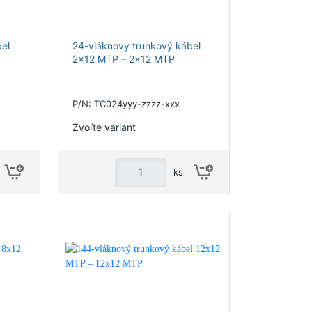
el
24-vláknový trunkový kábel
2x12 MTP – 2x12 MTP
P/N: TC024yyy-zzzz-xxx
Zvoľte variant
ks