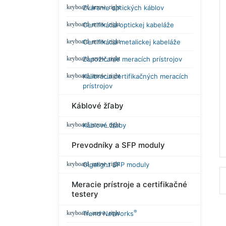
Zváranie optických káblov
Certifikácia optickej kabeláže
Certifikácia metalickej kabeláže
Zapožičanie meracích prístrojov
Kalibrácia certifikačných meracích
prístrojov
Káblové žľaby
Káblové žľaby
Prevodníky a SFP moduly
Gigalight SFP moduly
Meracie prístroje a certifikačné
testery
®
Trend Networks