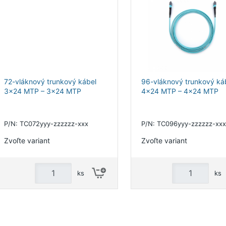
72-vláknový trunkový kábel
96-vláknový trunkový ká
3x24 MTP – 3x24 MTP
4x24 MTP – 4x24 MTP
P/N: TC072yyy-zzzzzz-xxx
P/N: TC096yyy-zzzzzz-xxx
Zvoľte variant
Zvoľte variant
ks
ks