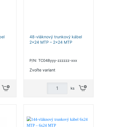
bel
48-vláknový trunkový kábel
2x24 MTP – 2x24 MTP
P/N: TC048yyy-zzzzzz-xxx
Zvoľte variant
ks