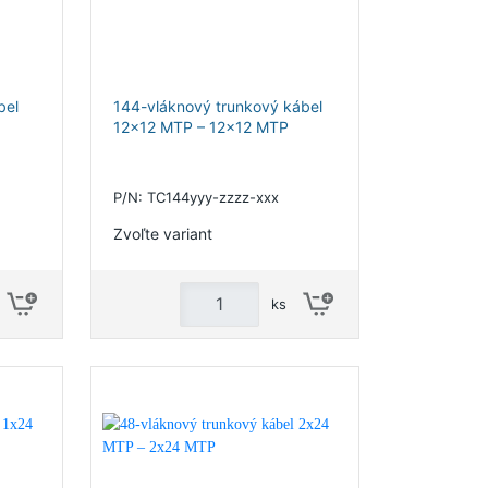
bel
144-vláknový trunkový kábel
12x12 MTP – 12x12 MTP
P/N: TC144yyy-zzzz-xxx
Zvoľte variant
ks