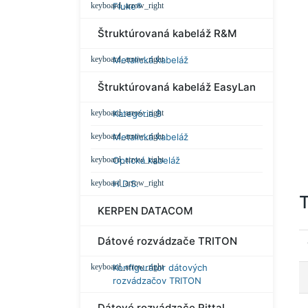
Fluke®
Štruktúrovaná kabeláž R&M
Metalická kabeláž
Štruktúrovaná kabeláž EasyLan
Kategória 8
Metalická kabeláž
Optická kabeláž
H.D.S.
T
KERPEN DATACOM
Dátové rozvádzače TRITON
Konfigurátor dátových
rozvádzačov TRITON
Dátové rozvádzače Rittal