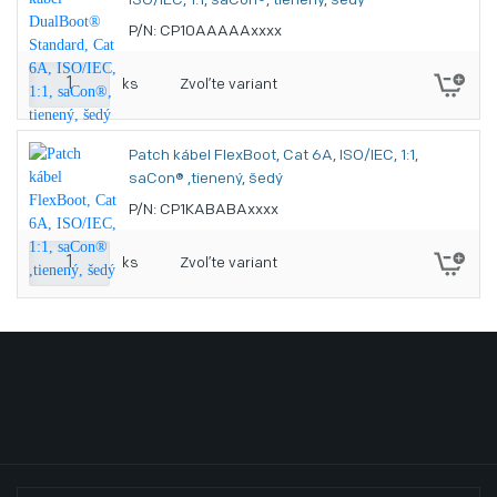
ISO/IEC, 1:1, saCon®, tienený, šedý
P/N: CP10AAAAAxxxx
ks
Zvoľte variant
Patch kábel FlexBoot, Cat 6A, ISO/IEC, 1:1,
saCon® ,tienený, šedý
P/N: CP1KABABAxxxx
ks
Zvoľte variant