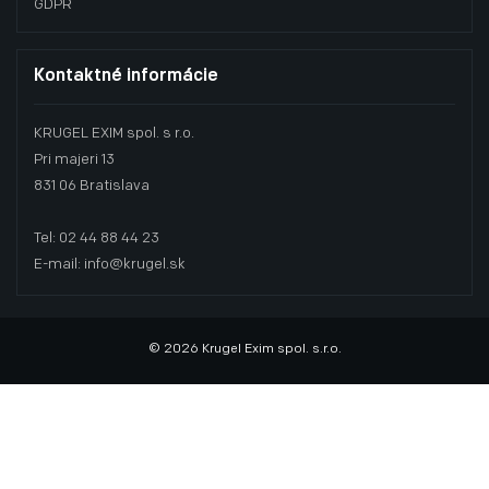
GDPR
Kontaktné informácie
KRUGEL EXIM spol. s r.o.
Pri majeri 13
831 06 Bratislava
Tel: 02 44 88 44 23
E-mail: info@krugel.sk
© 2026 Krugel Exim spol. s.r.o.