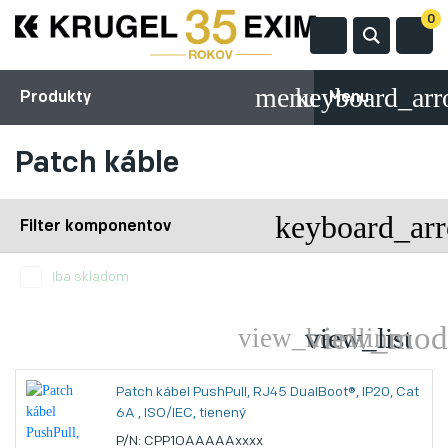
0
Produkty
Menu
Patch káble
Filter komponentov
Iba skladom
Patch kábel PushPull, RJ45 DualBoot®, IP20, Cat
6A , ISO/IEC, tienený
P/N: CPP1OAAAAAxxxx