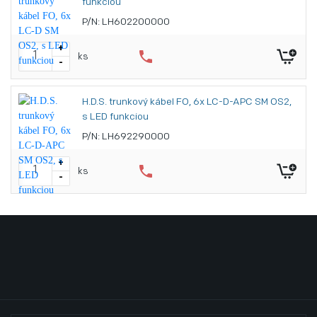
funkciou
P/N: LH602200000
+
phone
ks
-
H.D.S. trunkový kábel FO, 6x LC-D-APC SM OS2,
s LED funkciou
P/N: LH692290000
+
phone
ks
-