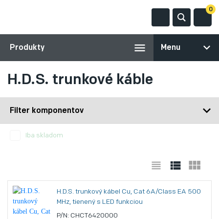
0
Produkty
Menu
H.D.S. trunkové káble
Filter komponentov
Iba skladom
H.D.S. trunkový kábel Cu, Cat 6A/Class EA 500
MHz, tienený s LED funkciou
P/N: CHCT6420000