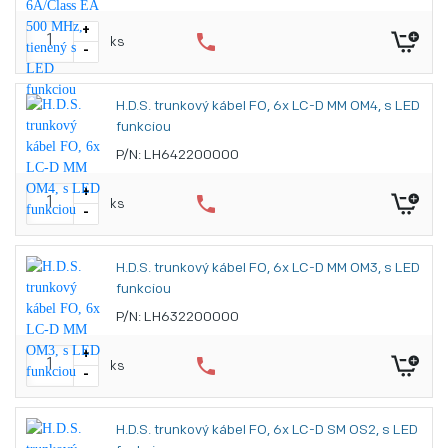
+
phone
ks
-
H.D.S. trunkový kábel FO, 6x LC-D MM OM4, s LED
funkciou
P/N: LH642200000
+
phone
ks
-
H.D.S. trunkový kábel FO, 6x LC-D MM OM3, s LED
funkciou
P/N: LH632200000
+
phone
ks
-
H.D.S. trunkový kábel FO, 6x LC-D SM OS2, s LED