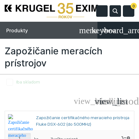
0
Produkty
Menu
Zapožičanie meracích
prístrojov
Iba skladom
Zapožičanie certifikačného meracieho prístroja
Fluke DSX-602 (do 500MHz)