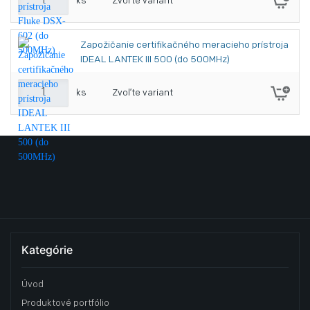
ks
Zvoľte variant
Zapožičanie certifikačného meracieho prístroja
IDEAL LANTEK III 500 (do 500MHz)
ks
Zvoľte variant
Kategórie
Úvod
Produktové portfólio