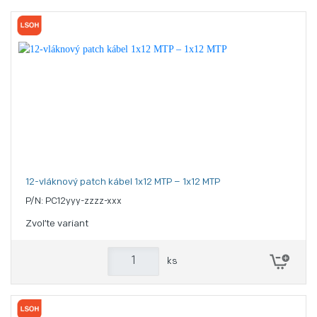
12-vláknový patch kábel 1x12 MTP – 1x12 MTP
P/N: PC12yyy-zzzz-xxx
Zvoľte variant
ks