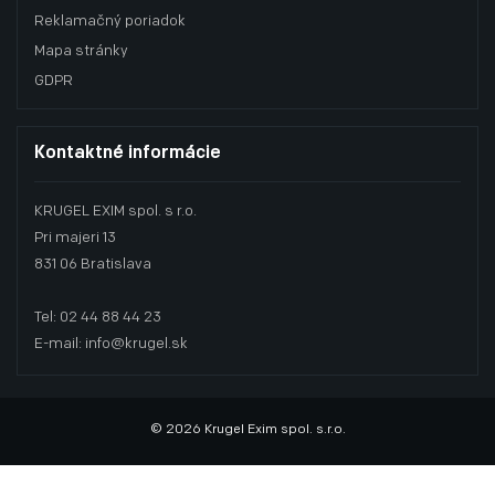
Reklamačný poriadok
Mapa stránky
GDPR
Kontaktné informácie
KRUGEL EXIM spol. s r.o.
Pri majeri 13
831 06 Bratislava
Tel: 02 44 88 44 23
E-mail: info@krugel.sk
© 2026 Krugel Exim spol. s.r.o.