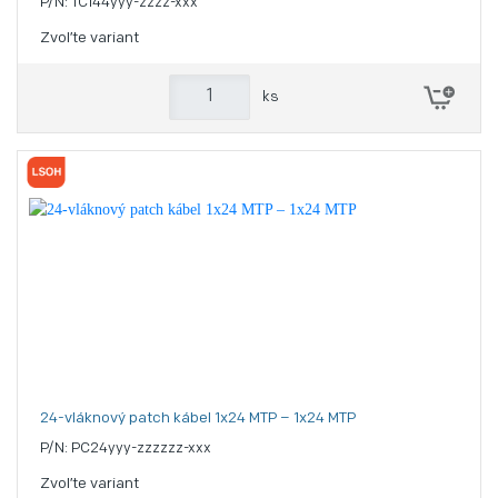
P/N: TC144yyy-zzzz-xxx
Zvoľte variant
ks
24-vláknový patch kábel 1x24 MTP – 1x24 MTP
P/N: PC24yyy-zzzzzz-xxx
Zvoľte variant