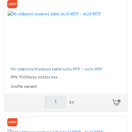
96-vláknový trunkový kábel 4x24 MTP – 4x24 MTP
P/N: TC096yyy-zzzzzz-xxx
Zvoľte variant
ks