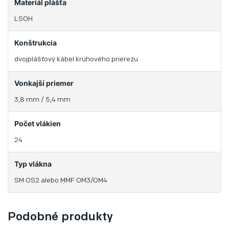
Materiál plášťa
LSOH
Konštrukcia
dvojplášťový kábel kruhového prierezu
Vonkajší priemer
3,8 mm / 5,4 mm
Počet vlákien
24
Typ vlákna
SM OS2 alebo MMF OM3/OM4
Podobné produkty