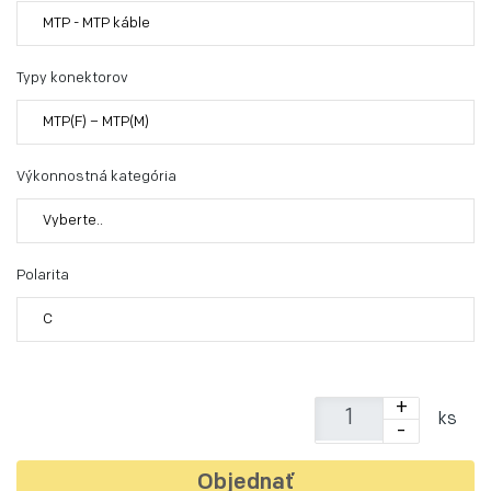
MTP - MTP káble
Typy konektorov
MTP(F) – MTP(M)
Výkonnostná kategória
Vyberte..
Polarita
C
+
ks
-
Objednať