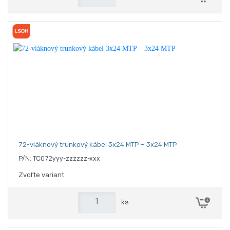
72-vláknový trunkový kábel 3x24 MTP – 3x24 MTP
P/N: TC072yyy-zzzzzz-xxx
Zvoľte variant
ks