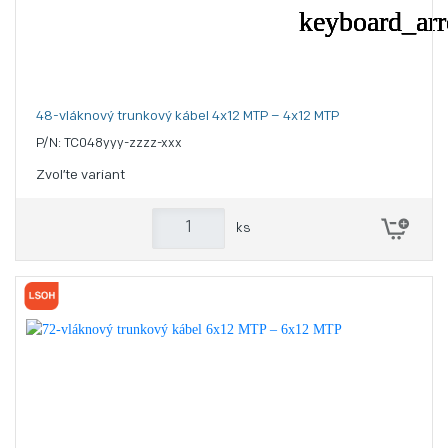
48-vláknový trunkový kábel 4x12 MTP – 4x12 MTP
P/N: TC048yyy-zzzz-xxx
Zvoľte variant
ks