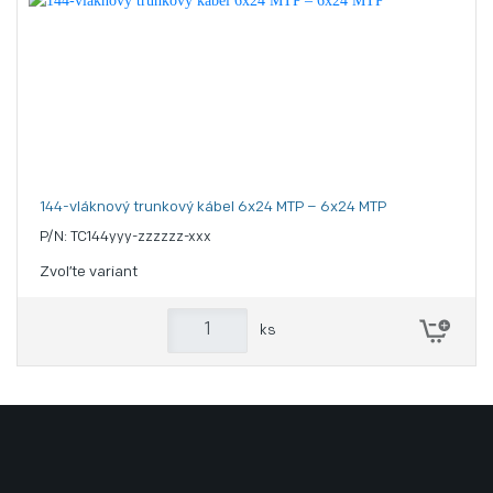
144-vláknový trunkový kábel 6x24 MTP – 6x24 MTP
P/N: TC144yyy-zzzzzz-xxx
Zvoľte variant
ks