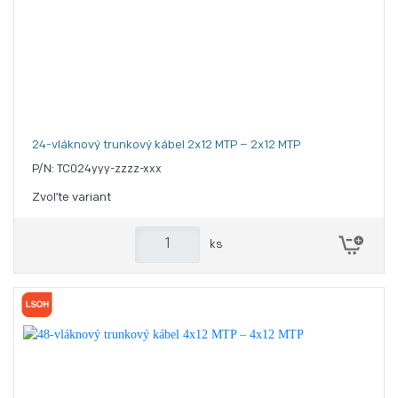
24-vláknový trunkový kábel 2x12 MTP – 2x12 MTP
P/N: TC024yyy-zzzz-xxx
Zvoľte variant
ks