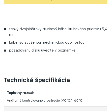
tenký dvojplášťový trunkový kábel kruhového prierezu 5,4
mm
kábel so zvýšenou mechanickou odolnosťou
požadovanú dĺžku uveďte v poznámke
Technická špecifikácia
Teplotný rozsah
Vnútorné kontrolované prostredie (-10°C/+60°C)