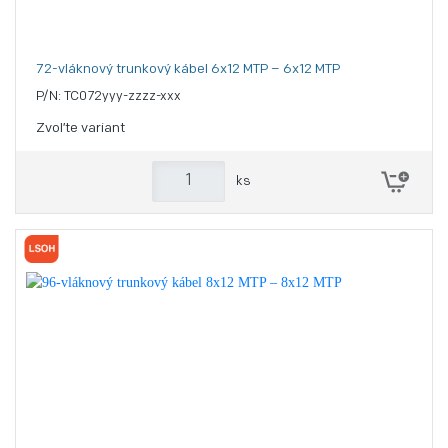
72-vláknový trunkový kábel 6x12 MTP – 6x12 MTP
P/N: TC072yyy-zzzz-xxx
Zvoľte variant
ks