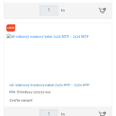
ks
48-vláknový trunkový kábel 2x24 MTP – 2x24 MTP
P/N: TC048yyy-zzzzzz-xxx
Zvoľte variant
ks