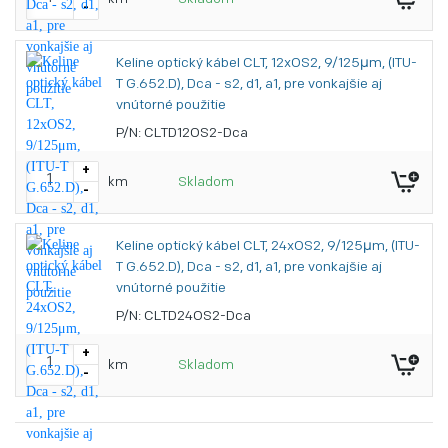
-
Keline optický kábel CLT, 12xOS2, 9/125μm, (ITU-
T G.652.D), Dca - s2, d1, a1, pre vonkajšie aj
vnútorné použitie
P/N: CLTD12OS2-Dca
+
km
Skladom
-
Keline optický kábel CLT, 24xOS2, 9/125μm, (ITU-
T G.652.D), Dca - s2, d1, a1, pre vonkajšie aj
vnútorné použitie
P/N: CLTD24OS2-Dca
+
km
Skladom
-