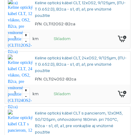
Keline optický kábel CLT, 12xOS2, 9/125μm, (ITU-
T G.652.D), B2ca - s1, d1, a1, pre vnútorné
použitie
P/N: CLTI12OS2-B2ca
+
km
Skladom
-
Keline optický kábel CLT, 24xOS2, 9/125μm, (ITU-
T G.652.D), B2ca - s1, d1, a1, pre vnútorné
použitie
P/N: CLTI24OS2-B2ca
+
km
Skladom
-
Keline optický kábel CLT s pancierom, 12xOM3,
50/125μm, ohňovzdorný 180min. pri 750°C,
B2ca - s1, d1, a1, pre vonkajšie aj vnútorné
použitie