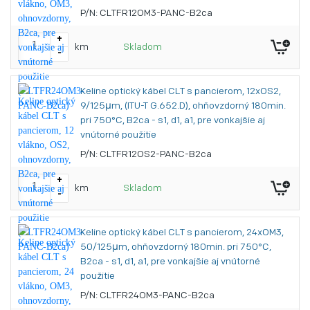
P/N: CLTFR12OM3-PANC-B2ca
+
km
Skladom
-
Keline optický kábel CLT s pancierom, 12xOS2,
9/125μm, (ITU-T G.652.D), ohňovzdorný 180min.
pri 750°C, B2ca - s1, d1, a1, pre vonkajšie aj
vnútorné použitie
P/N: CLTFR12OS2-PANC-B2ca
+
km
Skladom
-
Keline optický kábel CLT s pancierom, 24xOM3,
50/125μm, ohňovzdorný 180min. pri 750°C,
B2ca - s1, d1, a1, pre vonkajšie aj vnútorné
použitie
P/N: CLTFR24OM3-PANC-B2ca