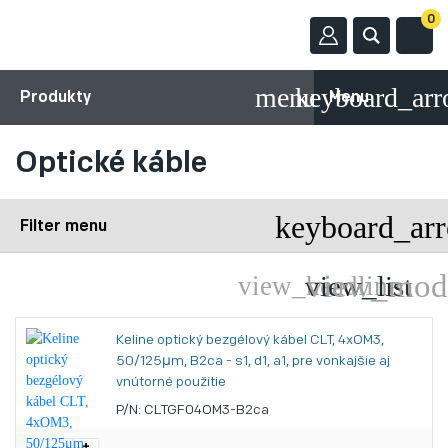
0
Produkty
Menu
Optické káble
Filter menu
Keline optický bezgélový kábel CLT, 4xOM3,
50/125μm, B2ca - s1, d1, a1, pre vonkajšie aj
vnútorné použitie
P/N: CLTGF04OM3-B2ca