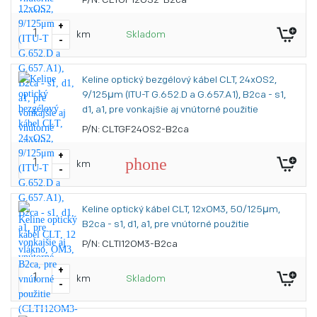
P/N: CLTGF12OS2-B2ca
+
km
Skladom
-
Keline optický bezgélový kábel CLT, 24xOS2,
9/125μm (ITU-T G.652.D a G.657.A1), B2ca - s1,
d1, a1, pre vonkajšie aj vnútorné použitie
P/N: CLTGF24OS2-B2ca
+
phone
km
-
Keline optický kábel CLT, 12xOM3, 50/125μm,
B2ca - s1, d1, a1, pre vnútorné použitie
P/N: CLTI12OM3-B2ca
+
km
Skladom
-