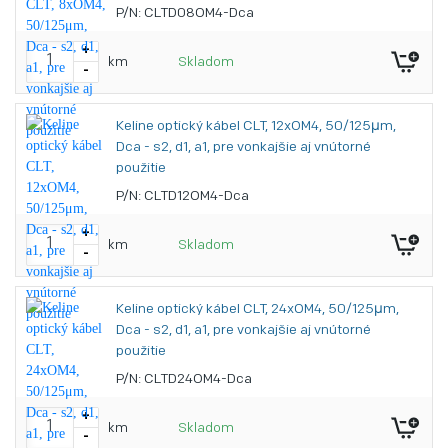
P/N: CLTD08OM4-Dca
+
km
Skladom
-
Keline optický kábel CLT, 12xOM4, 50/125μm,
Dca - s2, d1, a1, pre vonkajšie aj vnútorné
použitie
P/N: CLTD12OM4-Dca
+
km
Skladom
-
Keline optický kábel CLT, 24xOM4, 50/125μm,
Dca - s2, d1, a1, pre vonkajšie aj vnútorné
použitie
P/N: CLTD24OM4-Dca
+
km
Skladom
-