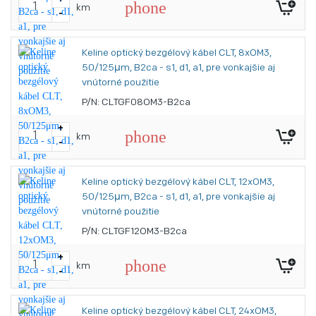
+
phone
km
-
Keline optický bezgélový kábel CLT, 8xOM3,
50/125μm, B2ca - s1, d1, a1, pre vonkajšie aj
vnútorné použitie
P/N: CLTGF08OM3-B2ca
+
phone
km
-
Keline optický bezgélový kábel CLT, 12xOM3,
50/125μm, B2ca - s1, d1, a1, pre vonkajšie aj
vnútorné použitie
P/N: CLTGF12OM3-B2ca
+
phone
km
-
Keline optický bezgélový kábel CLT, 24xOM3,