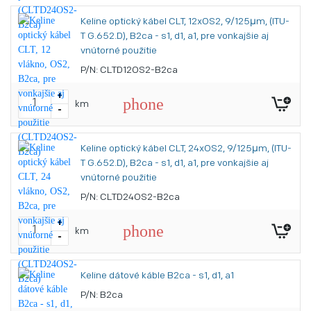
Keline optický kábel CLT, 12xOS2, 9/125μm, (ITU-
T G.652.D), B2ca - s1, d1, a1, pre vonkajšie aj
vnútorné použitie
P/N: CLTD12OS2-B2ca
+
phone
km
-
Keline optický kábel CLT, 24xOS2, 9/125μm, (ITU-
T G.652.D), B2ca​ - s1, d1, a1, pre vonkajšie aj
vnútorné použitie
P/N: CLTD24OS2-B2ca
+
phone
km
-
Keline ​dátové káble B2ca - s1, d1, a1
P/N: B2ca