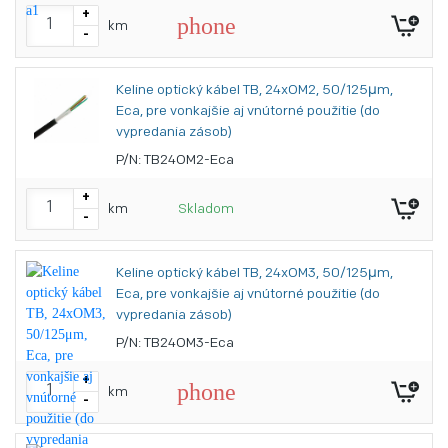
+
phone
km
-
Keline optický kábel TB, 24xOM2, 50/125μm,
Eca, pre vonkajšie aj vnútorné použitie (do
vypredania zásob)
P/N: TB24OM2-Eca
+
km
Skladom
-
Keline optický kábel TB, 24xOM3, 50/125μm,
Eca, pre vonkajšie aj vnútorné použitie (do
vypredania zásob)
P/N: TB24OM3-Eca
+
phone
km
-