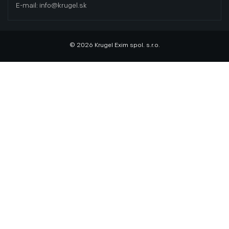
E-mail: info@krugel.sk
© 2026 Krugel Exim spol. s.r.o.