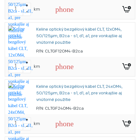
+
phone
km
-
Keline optický bezgélový kábel CLT, 12xOM4,
50/125μm, B2ca - s1, d1, a1, pre vonkajšie aj
vnútorné použitie
P/N: CLTGF12OM4-B2ca
+
phone
km
-
Keline optický bezgélový kábel CLT, 24xOM4,
50/125μm, B2ca - s1, d1, a1, pre vonkajšie aj
vnútorné použitie
P/N: CLTGF24OM4-B2ca
+
phone
km
-