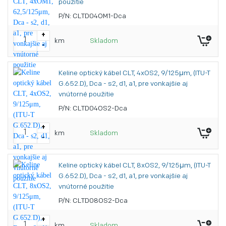
použitie
P/N: CLTD04OM1-Dca
+
km
Skladom
-
Keline optický kábel CLT, 4xOS2, 9/125μm, (ITU-T
G.652.D), Dca - s2, d1, a1, pre vonkajšie aj
vnútorné použitie
P/N: CLTD04OS2-Dca
+
km
Skladom
-
Keline optický kábel CLT, 8xOS2, 9/125μm, (ITU-T
G.652.D), Dca - s2, d1, a1, pre vonkajšie aj
vnútorné použitie
P/N: CLTD08OS2-Dca
+
km
Skladom