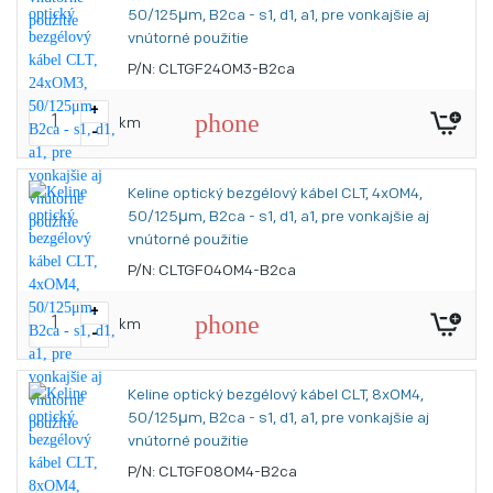
50/125μm, B2ca - s1, d1, a1, pre vonkajšie aj
vnútorné použitie
P/N: CLTGF24OM3-B2ca
+
phone
km
-
Keline optický bezgélový kábel CLT, 4xOM4,
50/125μm, B2ca - s1, d1, a1, pre vonkajšie aj
vnútorné použitie
P/N: CLTGF04OM4-B2ca
+
phone
km
-
Keline optický bezgélový kábel CLT, 8xOM4,
50/125μm, B2ca - s1, d1, a1, pre vonkajšie aj
vnútorné použitie
P/N: CLTGF08OM4-B2ca