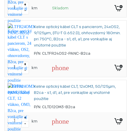
+
km
Skladom
-
Keline optický kábel CLT s pancierom, 24xOS2,
9/125μm, (ITU-T G.652.D), ohňovzdorný 180min.
pri 750°C, B2ca - s1, d1, a1, pre vonkajšie aj
vnútorné použitie
P/N: CLTFR24OS2-PANC-B2ca
+
phone
km
-
Keline optický kábel CLT, 12xOM3, 50/125μm,
B2ca - s1, d1, a1, pre vonkajšie aj vnútorné
použitie
P/N: CLTD12OM3-B2ca
+
phone
km
-