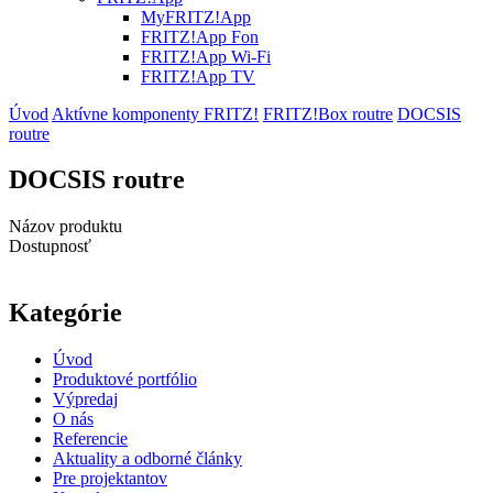
MyFRITZ!App
FRITZ!App Fon
FRITZ!App Wi-Fi
FRITZ!App TV
Úvod
Aktívne komponenty FRITZ!
FRITZ!Box routre
DOCSIS
routre
DOCSIS routre
Názov produktu
Dostupnosť
Kategórie
Úvod
Produktové portfólio
Výpredaj
O nás
Referencie
Aktuality a odborné články
Pre projektantov