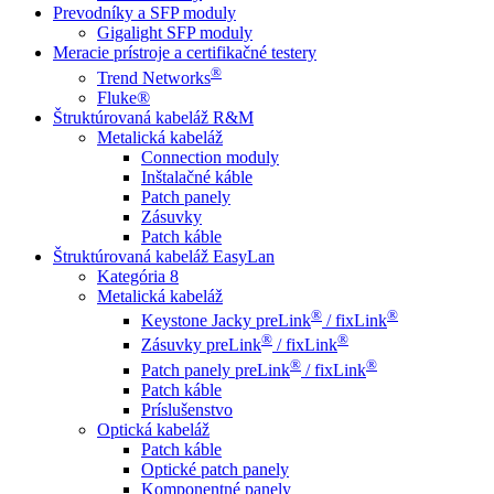
Prevodníky a SFP moduly
Gigalight SFP moduly
Meracie prístroje a certifikačné testery
®
Trend Networks
Fluke®
Štruktúrovaná kabeláž R&M
Metalická kabeláž
Connection moduly
Inštalačné káble
Patch panely
Zásuvky
Patch káble
Štruktúrovaná kabeláž EasyLan
Kategória 8
Metalická kabeláž
®
®
Keystone Jacky preLink
/ fixLink
®
®
Zásuvky preLink
/ fixLink
®
®
Patch panely preLink
/ fixLink
Patch káble
Príslušenstvo
Optická kabeláž
Patch káble
Optické patch panely
Komponentné panely