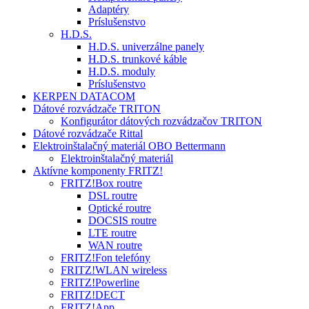
Adaptéry
Príslušenstvo
H.D.S.
H.D.S. univerzálne panely
H.D.S. trunkové káble
H.D.S. moduly
Príslušenstvo
KERPEN DATACOM
Dátové rozvádzače TRITON
Konfigurátor dátových rozvádzačov TRITON
Dátové rozvádzače Rittal
Elektroinštalačný materiál OBO Bettermann
Elektroinštalačný materiál
Aktívne komponenty FRITZ!
FRITZ!Box routre
DSL routre
Optické routre
DOCSIS routre
LTE routre
WAN routre
FRITZ!Fon telefóny
FRITZ!WLAN wireless
FRITZ!Powerline
FRITZ!DECT
FRITZ!App