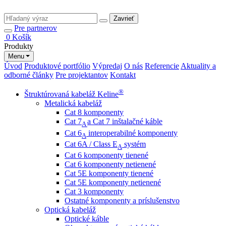
Zavrieť
Pre partnerov
0
Košík
Produkty
Menu
Úvod
Produktové portfólio
Výpredaj
O nás
Referencie
Aktuality a
odborné články
Pre projektantov
Kontakt
®
Štruktúrovaná kabeláž Keline
Metalická kabeláž
Cat 8 komponenty
Cat 7
a Cat 7 inštalačné káble
A
Cat 6
interoperabilné komponenty
A
Cat 6A / Class E
systém
A
Cat 6 komponenty tienené
Cat 6 komponenty netienené
Cat 5E komponenty tienené
Cat 5E komponenty netienené
Cat 3 komponenty
Ostatné komponenty a príslušenstvo
Optická kabeláž
Optické káble