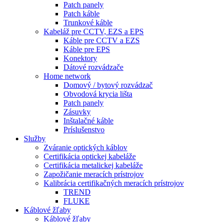
Patch panely
Patch káble
Trunkové káble
Kabeláž pre CCTV, EZS a EPS
Káble pre CCTV a EZS
Káble pre EPS
Konektory
Dátové rozvádzače
Home network
Domový / bytový rozvádzač
Obvodová krycia lišta
Patch panely
Zásuvky
Inštalačné káble
Príslušenstvo
Služby
Zváranie optických káblov
Certifikácia optickej kabeláže
Certifikácia metalickej kabeláže
Zapožičanie meracích prístrojov
Kalibrácia certifikačných meracích prístrojov
TREND
FLUKE
Káblové žľaby
Káblové žľaby