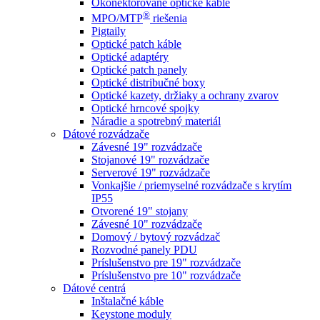
Okonektorované optické káble
®
MPO/MTP
​ riešenia
Pigtaily
Optické patch káble
Optické adaptéry
Optické patch panely
Optické distribučné boxy
Optické kazety, držiaky a ochrany zvarov
Optické hrncové spojky
Náradie a spotrebný materiál
Dátové rozvádzače
Závesné 19" rozvádzače
Stojanové 19" rozvádzače
Serverové 19" rozvádzače
Vonkajšie / priemyselné rozvádzače s krytím
IP55
Otvorené 19" stojany
Závesné 10" rozvádzače
Domový / bytový rozvádzač
Rozvodné panely PDU
Príslušenstvo pre 19" rozvádzače
Príslušenstvo pre 10" rozvádzače
Dátové centrá
Inštalačné káble
Keystone moduly