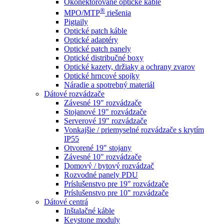
Okonektorované optické káble
®
MPO/MTP
​ riešenia
Pigtaily
Optické patch káble
Optické adaptéry
Optické patch panely
Optické distribučné boxy
Optické kazety, držiaky a ochrany zvarov
Optické hrncové spojky
Náradie a spotrebný materiál
Dátové rozvádzače
Závesné 19" rozvádzače
Stojanové 19" rozvádzače
Serverové 19" rozvádzače
Vonkajšie / priemyselné rozvádzače s krytím
IP55
Otvorené 19" stojany
Závesné 10" rozvádzače
Domový / bytový rozvádzač
Rozvodné panely PDU
Príslušenstvo pre 19" rozvádzače
Príslušenstvo pre 10" rozvádzače
Dátové centrá
Inštalačné káble
Keystone moduly