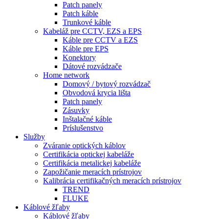
Patch panely
Patch káble
Trunkové káble
Kabeláž pre CCTV, EZS a EPS
Káble pre CCTV a EZS
Káble pre EPS
Konektory
Dátové rozvádzače
Home network
Domový / bytový rozvádzač
Obvodová krycia lišta
Patch panely
Zásuvky
Inštalačné káble
Príslušenstvo
Služby
Zváranie optických káblov
Certifikácia optickej kabeláže
Certifikácia metalickej kabeláže
Zapožičanie meracích prístrojov
Kalibrácia certifikačných meracích prístrojov
TREND
FLUKE
Káblové žľaby
Káblové žľaby