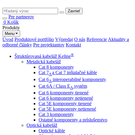
Zavrieť
Pre partnerov
0
Košík
Produkty
Menu
Úvod
Produktové portfólio
Výpredaj
O nás
Referencie
Aktuality a
odborné články
Pre projektantov
Kontakt
®
Štruktúrovaná kabeláž Keline
Metalická kabeláž
Cat 8 komponenty
Cat 7
a Cat 7 inštalačné káble
A
Cat 6
interoperabilné komponenty
A
Cat 6A / Class E
systém
A
Cat 6 komponenty tienené
Cat 6 komponenty netienené
Cat 5E komponenty tienené
Cat 5E komponenty netienené
Cat 3 komponenty
Ostatné komponenty a príslušenstvo
Optická kabeláž
Optické káble