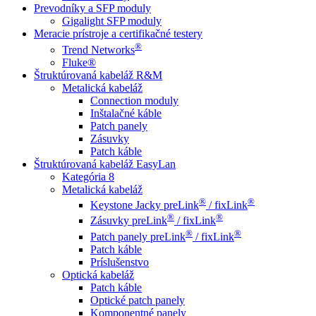
Prevodníky a SFP moduly
Gigalight SFP moduly
Meracie prístroje a certifikačné testery
®
Trend Networks
Fluke®
Štruktúrovaná kabeláž R&M
Metalická kabeláž
Connection moduly
Inštalačné káble
Patch panely
Zásuvky
Patch káble
Štruktúrovaná kabeláž EasyLan
Kategória 8
Metalická kabeláž
®
®
Keystone Jacky preLink
/ fixLink
®
®
Zásuvky preLink
/ fixLink
®
®
Patch panely preLink
/ fixLink
Patch káble
Príslušenstvo
Optická kabeláž
Patch káble
Optické patch panely
Komponentné panely