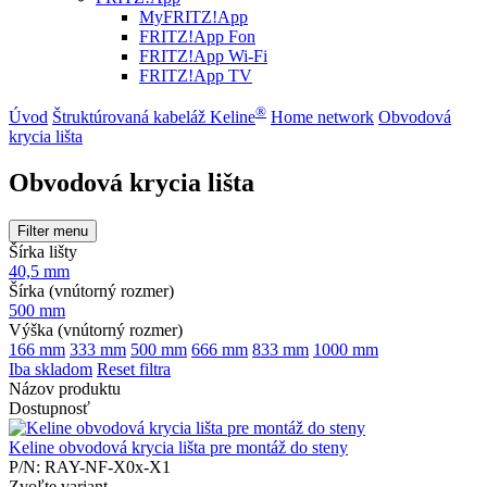
MyFRITZ!App
FRITZ!App Fon
FRITZ!App Wi-Fi
FRITZ!App TV
®
Úvod
Štruktúrovaná kabeláž Keline
Home network
Obvodová
krycia lišta
Obvodová krycia lišta
Filter menu
Šírka lišty
40,5 mm
Šírka (vnútorný rozmer)
500 mm
Výška (vnútorný rozmer)
166 mm
333 mm
500 mm
666 mm
833 mm
1000 mm
Iba skladom
Reset filtra
Názov produktu
Dostupnosť
Keline obvodová krycia lišta pre montáž do steny
P/N: RAY-NF-X0x-X1
Zvoľte variant