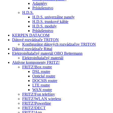
Adaptéry
Príslušenstvo
H.D.S.
H.D.S. univerzálne panely
H.D.S. trunkové káble
H.D.S. moduly
Príslušenstvo
KERPEN DATACOM
Dátové rozvádzače TRITON
Konfigurátor dátových rozvádzačov TRITON
Dátové rozvádzače Rittal
Elektroinštalačný materiál OBO Bettermann
Elektroinštalačný materiál
Aktívne komponenty FRITZ!
FRITZ!Box routre
DSL routre
Optické routre
DOCSIS routre
LTE routre
WAN routre
FRITZ!Fon telefóny
FRITZ!WLAN wireless
FRITZ!Powerline
FRITZ!DECT
FRITZ!App