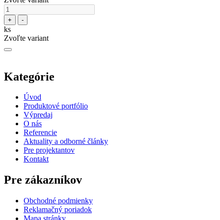
+
-
ks
Zvoľte variant
Kategórie
Úvod
Produktové portfólio
Výpredaj
O nás
Referencie
Aktuality a odborné články
Pre projektantov
Kontakt
Pre zákazníkov
Obchodné podmienky
Reklamačný poriadok
Mapa stránky