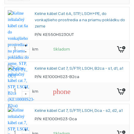
Cat 6A/Class E
nesie označenie
.
A
Nevýhodou systémového riešenia je závislosť na konkrétnom
Keline kábel Cat 6A, STP, LSOH+PE, do
výrobcovi, čo môže v budúcnosti viesť k vyšším nákladom pri
vonkajšieho prostredia a na priamu pokládku do
rozšírení alebo zmene kabeláže z dôvodu obmedzeného výberu
zeme
kompatibilných prvkov.
P/N: KE550HS23OUT
+
km
Skladom
-
Keline kábel Cat 7, S/FTP, LSOH, B2ca - s1, d1, a1
P/N: KE1000HS23-B2ca
+
phone
km
-
Keline kábel Cat 7, S/FTP, LSOH, Dca - s2, d2, a1
P/N: KE1000HS23-Dca
+
km
Skladom