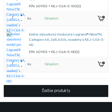
P/N: 601155 + KEJ-C6A-S-10G(2)
+
ks
Skladom
-
Keline zásuvkový modul pre Legrand® NiloeTM,
Category 6A, 2xRJ45/s, osadený s KEJ-C6A-S-
HD
P/N: 601155 + KEJ-C6A-S-HD(2)
+
ks
Skladom
-
Ďalšie produkty