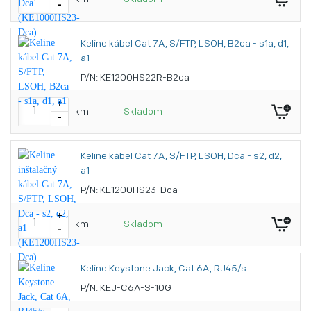
-
Keline kábel Cat 7A, S/FTP, LSOH, B2ca - s1a, d1,
a1
P/N: KE1200HS22R-B2ca
+
km
Skladom
-
Keline kábel Cat 7A, S/FTP, LSOH, Dca - s2, d2,
a1
P/N: KE1200HS23-Dca
+
km
Skladom
-
Keline Keystone Jack, Cat 6A, RJ45/s
P/N: KEJ-C6A-S-10G