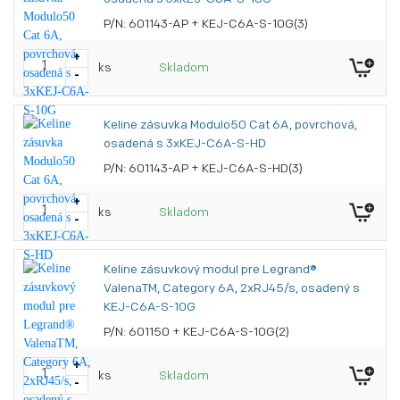
P/N: 601143-AP + KEJ-C6A-S-10G(3)
+
ks
Skladom
-
Keline zásuvka Modulo50 Cat 6A, povrchová,
osadená s 3xKEJ-C6A-S-HD
P/N: 601143-AP + KEJ-C6A-S-HD(3)
+
ks
Skladom
-
Keline zásuvkový modul pre Legrand®
ValenaTM, Category 6A, 2xRJ45/s, osadený s
KEJ-C6A-S-10G
P/N: 601150 + KEJ-C6A-S-10G(2)
+
ks
Skladom
-