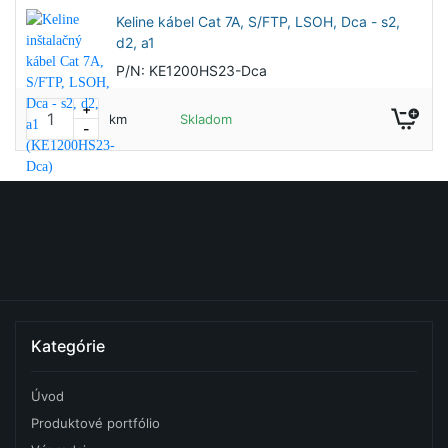
Keline kábel Cat 7A, S/FTP, LSOH, Dca - s2,
d2, a1
P/N: KE1200HS23-Dca
+
km
Skladom
-
Kategórie
Úvod
Produktové portfólio