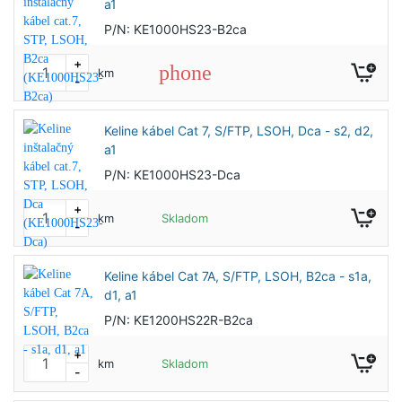
a1
P/N: KE1000HS23-B2ca
+
phone
km
-
Keline kábel Cat 7, S/FTP, LSOH, Dca - s2, d2,
a1
P/N: KE1000HS23-Dca
+
km
Skladom
-
Keline kábel Cat 7A, S/FTP, LSOH, B2ca - s1a,
d1, a1
P/N: KE1200HS22R-B2ca
+
km
Skladom
-