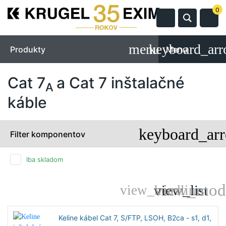
0
Produkty
Menu
Cat 7
a Cat 7 inštalačné
A
káble
Filter komponentov
Iba skladom
Keline kábel Cat 7, S/FTP, LSOH, B2ca - s1, d1,