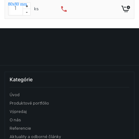
+
phone
ks
-
Kategórie
Úvod
Produktové portfólio
Výpredaj
O nás
Referencie
Aktuality a odborné články