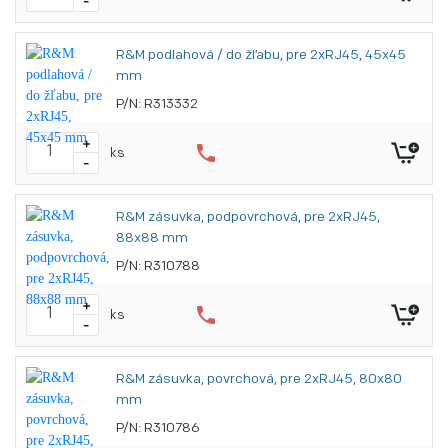
-
R&M podlahová / do žľabu, pre 2xRJ45, 45x45
mm
P/N: R313332
+
phone
ks
-
R&M zásuvka, podpovrchová, pre 2xRJ45,
88x88 mm
P/N: R310788
+
phone
ks
-
R&M zásuvka, povrchová, pre 2xRJ45, 80x80
mm
P/N: R310786