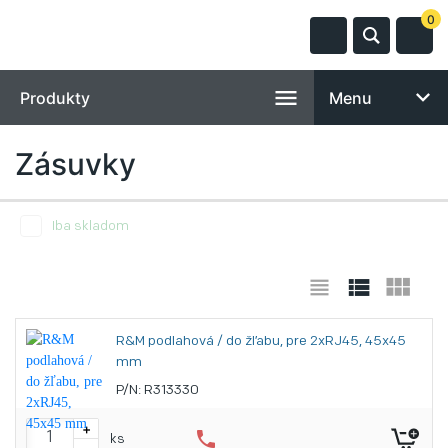
0
Produkty
Menu
Zásuvky
Iba skladom
R&M podlahová / do žľabu, pre 2xRJ45, 45x45
mm
P/N: R313330
+
phone
ks