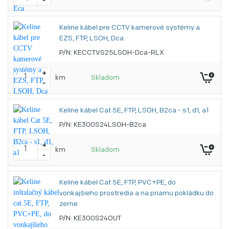
Keline kábel pre CCTV kamerové systémy a
EZS, FTP, LSOH, Dca
P/N: KECCTVS25LSOH-Dca-RLX
+
km
Skladom
-
Keline kábel Cat 5E, FTP, LSOH, B2ca - s1, d1, a1
P/N: KE300S24LSOH-B2ca
+
km
Skladom
-
Keline kábel Cat 5E, FTP, PVC+PE, do
vonkajšieho prostredia a na priamu pokládku do
zeme
P/N: KE300S24OUT