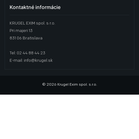
Kontaktné informácie
KRUGEL EXIM spol. s r.o.
Pri majeri 13
831 06 Bratislava
Tel: 02 44 88 44 23
E-mail: info@krugel.sk
© 2026 Krugel Exim spol. s.r.o.