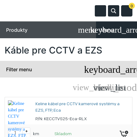
0
Produkty
Menu
Káble pre CCTV a EZS
Filter menu
Keline kábel pre CCTV kamerové systémy a
EZS, FTP, Eca
P/N: KECCTVS25-Eca-RLX
+
km
Skladom
-