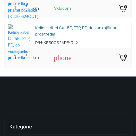
+
km
Skladom
-
Keline kábel Cat 5E, FTP, PE, do vonkajšieho
prostredia
P/N: KE300S24PE-RLX
+
phone
km
-
Kategórie