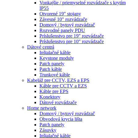
Vonkajšie / priemyselné rozvádzače s krytím
IP55
Otvorené 19" stojany
Závesné 10" rozvádzače
Domový / bytový rozvádzač
Rozvodné panely PDU
Príslušenstvo pre 19" rozvádzače
Príslušenstvo pre 10" rozvádzače
Dátové centrá
Inštalačné káble
Keystone moduly
Patch panely
Patch káble
Trunkové káble
Kabeláž pre CCTV, EZS a EPS
Káble pre CCTV a EZS
Káble pre EPS
Konektory
Dátové rozvádzače
Home network
Domový / bytový rozvádzač
Obvodová krycia lišta
Patch panely
Zásuvky
Inštalačné káble