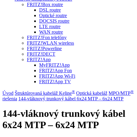
FRITZ!Box routre
DSL routre
Optické routre
DOCSIS routre
LTE routre
WAN routre
FRITZ!Fon telefóny
FRITZ!WLAN wireless
FRITZ!Powerline
FRITZ!DECT
FRITZ!App
MyFRITZ!App
FRITZ!App Fon
FRITZ!App Wi-Fi
FRITZ!App TV
®
®
Úvod
Štruktúrovaná kabeláž Keline
Optická kabeláž
MPO/MTP
riešenia
144-vláknový trunkový kábel 6x24 MTP – 6x24 MTP
144-vláknový trunkový kábel
6x24 MTP – 6x24 MTP