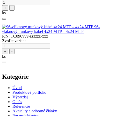
+
-
ks
96-
vláknový trunkový kábel 4x24 MTP – 4x24 MTP
P/N: TC096yyy-zzzzzz-xxx
Zvoľte variant
+
-
ks
Kategórie
Úvod
Produktové portfólio
Výpredaj
O nás
Referencie
Aktuality a odborné články
Pre projektantov