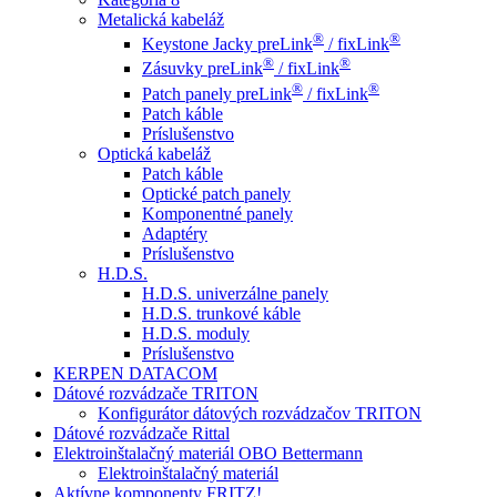
Metalická kabeláž
®
®
Keystone Jacky preLink
/ fixLink
®
®
Zásuvky preLink
/ fixLink
®
®
Patch panely preLink
/ fixLink
Patch káble
Príslušenstvo
Optická kabeláž
Patch káble
Optické patch panely
Komponentné panely
Adaptéry
Príslušenstvo
H.D.S.
H.D.S. univerzálne panely
H.D.S. trunkové káble
H.D.S. moduly
Príslušenstvo
KERPEN DATACOM
Dátové rozvádzače TRITON
Konfigurátor dátových rozvádzačov TRITON
Dátové rozvádzače Rittal
Elektroinštalačný materiál OBO Bettermann
Elektroinštalačný materiál
Aktívne komponenty FRITZ!