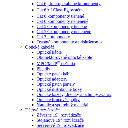
Cat 6
interoperabilné komponenty
A
Cat 6A / Class E
systém
A
Cat 6 komponenty tienené
Cat 6 komponenty netienené
Cat 5E komponenty tienené
Cat 5E komponenty netienené
Cat 3 komponenty
Ostatné komponenty a príslušenstvo
Optická kabeláž
Optické káble
Okonektorované optické káble
®
MPO/MTP
​ riešenia
Pigtaily
Optické patch káble
Optické adaptéry
Optické patch panely
Optické distribučné boxy
Optické kazety, držiaky a ochrany zvarov
Optické hrncové spojky
Náradie a spotrebný materiál
Dátové rozvádzače
Závesné 19" rozvádzače
Stojanové 19" rozvádzače
Serverové 19" rozvádzače