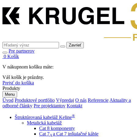
Zavrieť
Pre partnerov
0
Košík
V nákupnom košíku máte:
Váš košík je prázdny.
Prejsť do košíka
Produkty
Menu
Úvod
Produktové portfólio
Výpredaj
O nás
Referencie
Aktuality a
odborné články
Pre projektantov
Kontakt
®
Štruktúrovaná kabeláž Keline
Metalická kabeláž
Cat 8 komponenty
Cat 7
a Cat 7 inštalačné káble
A