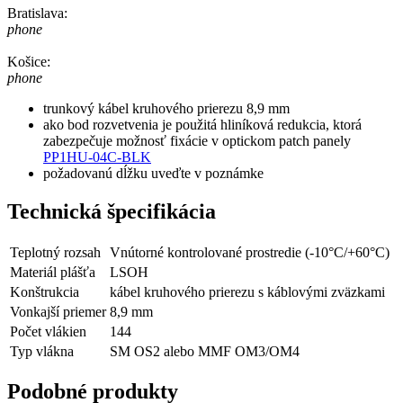
Bratislava:
phone
Košice:
phone
trunkový kábel kruhového prierezu 8,9 mm
ako bod rozvetvenia je použitá hliníková redukcia, ktorá
zabezpečuje možnosť fixácie v optickom patch panely
PP1HU-04C-BLK
požadovanú dĺžku uveďte v poznámke
Technická špecifikácia
Teplotný rozsah
Vnútorné kontrolované prostredie (-10°C/+60°C)
Materiál plášťa
LSOH
Konštrukcia
kábel kruhového prierezu s káblovými zväzkami
Vonkajší priemer
8,9 mm
Počet vlákien
144
Typ vlákna
SM OS2 alebo MMF OM3/OM4
Podobné produkty