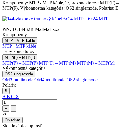
Komponenty: MTP - MTP káble, Typy konektorov: MTP(F) –
MTP(F), Výkonnostná kategória: OS2 singlemode, Polarita: B
P/N:
TC144S2B-M2fM2f-xxx
Komponenty
MTP - MTP káble
MTP - MTP káble
Typy konektorov
MTP(F) – MTP(F)
MTP(F) – MTP(F)
MTP(F) – MTP(M)
MTP(M) – MTP(M)
Výkonnostná kategória
OS2 singlemode
OM3 multimode
OM4 multimode
OS2 singlemode
Polarita
B
A
B
C
X
+
-
ks
Objednať
Skladová dostupnosť