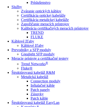
Príslušenstvo
Služby
Zváranie optických káblov
Certifikácia optickej kabeláže
Certifikácia metalickej kabeláže
Zapožičanie meracích prístrojov
Kalibrácia certifikačných meracích prístrojov
TREND
FLUKE
Káblové žľaby
Káblové žľaby
Prevodníky a SFP moduly
Gigalight SFP moduly
Meracie prístroje a certifikačné testery
®
Trend Networks
Fluke®
Štruktúrovaná kabeláž R&M
Metalická kabeláž
Connection moduly
Inštalačné káble
Patch panely
Zásuvky
Patch káble
Štruktúrovaná kabeláž EasyLan
Kategória 8