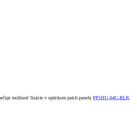
zpečuje možnosť fixácie v optickom patch panely
PP1HU-04C-BLK