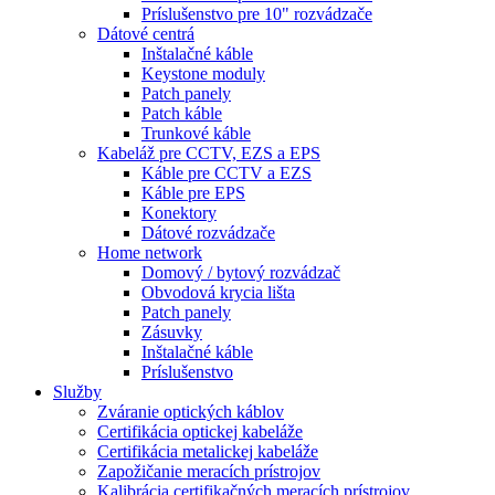
Príslušenstvo pre 10" rozvádzače
Dátové centrá
Inštalačné káble
Keystone moduly
Patch panely
Patch káble
Trunkové káble
Kabeláž pre CCTV, EZS a EPS
Káble pre CCTV a EZS
Káble pre EPS
Konektory
Dátové rozvádzače
Home network
Domový / bytový rozvádzač
Obvodová krycia lišta
Patch panely
Zásuvky
Inštalačné káble
Príslušenstvo
Služby
Zváranie optických káblov
Certifikácia optickej kabeláže
Certifikácia metalickej kabeláže
Zapožičanie meracích prístrojov
Kalibrácia certifikačných meracích prístrojov