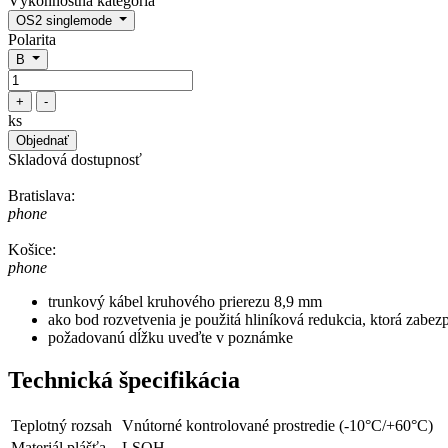
Výkonnostná kategória
OS2 singlemode
Polarita
B
+
-
ks
Objednať
Skladová dostupnosť
Bratislava:
phone
Košice:
phone
trunkový kábel kruhového prierezu 8,9 mm
ako bod rozvetvenia je použitá hliníková redukcia, ktorá zabe
požadovanú dĺžku uveďte v poznámke
Technická špecifikácia
Teplotný rozsah
Vnútorné kontrolované prostredie (-10°C/+60°C)
Materiál plášťa
LSOH