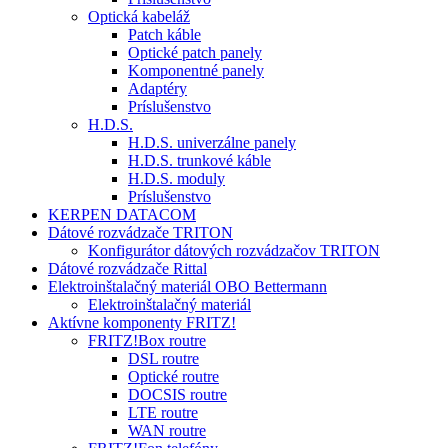
Optická kabeláž
Patch káble
Optické patch panely
Komponentné panely
Adaptéry
Príslušenstvo
H.D.S.
H.D.S. univerzálne panely
H.D.S. trunkové káble
H.D.S. moduly
Príslušenstvo
KERPEN DATACOM
Dátové rozvádzače TRITON
Konfigurátor dátových rozvádzačov TRITON
Dátové rozvádzače Rittal
Elektroinštalačný materiál OBO Bettermann
Elektroinštalačný materiál
Aktívne komponenty FRITZ!
FRITZ!Box routre
DSL routre
Optické routre
DOCSIS routre
LTE routre
WAN routre