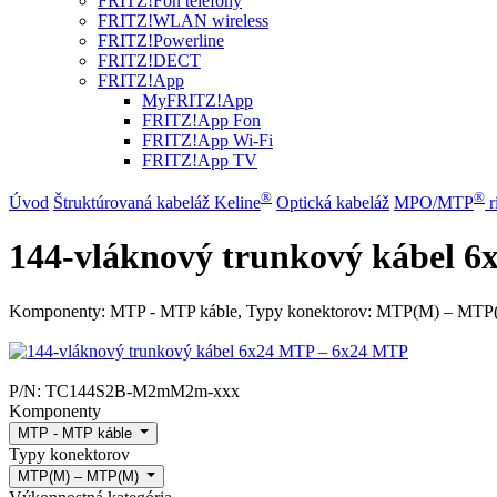
FRITZ!Fon telefóny
FRITZ!WLAN wireless
FRITZ!Powerline
FRITZ!DECT
FRITZ!App
MyFRITZ!App
FRITZ!App Fon
FRITZ!App Wi-Fi
FRITZ!App TV
®
®
Úvod
Štruktúrovaná kabeláž Keline
Optická kabeláž
MPO/MTP
​ 
144-vláknový trunkový kábel 
Komponenty: MTP - MTP káble, Typy konektorov: MTP(M) – MTP(M)
P/N:
TC144S2B-M2mM2m-xxx
Komponenty
MTP - MTP káble
Typy konektorov
MTP(M) – MTP(M)