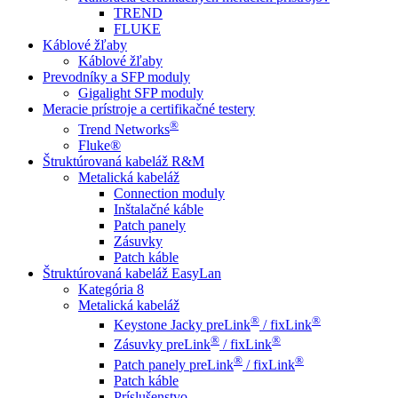
TREND
FLUKE
Káblové žľaby
Káblové žľaby
Prevodníky a SFP moduly
Gigalight SFP moduly
Meracie prístroje a certifikačné testery
®
Trend Networks
Fluke®
Štruktúrovaná kabeláž R&M
Metalická kabeláž
Connection moduly
Inštalačné káble
Patch panely
Zásuvky
Patch káble
Štruktúrovaná kabeláž EasyLan
Kategória 8
Metalická kabeláž
®
®
Keystone Jacky preLink
/ fixLink
®
®
Zásuvky preLink
/ fixLink
®
®
Patch panely preLink
/ fixLink
Patch káble
Príslušenstvo