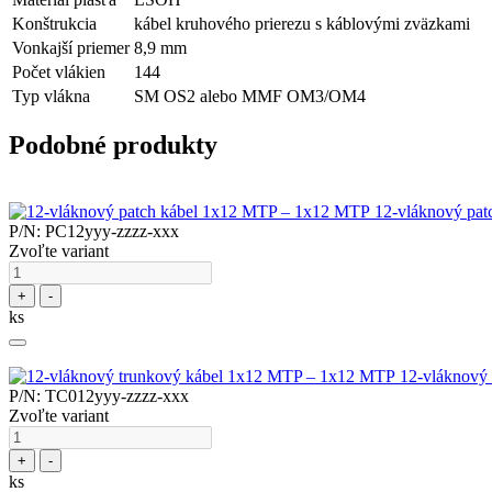
Konštrukcia
kábel kruhového prierezu s káblovými zväzkami
Vonkajší priemer
8,9 mm
Počet vlákien
144
Typ vlákna
SM OS2 alebo MMF OM3/OM4
Podobné produkty
12-vláknový pa
P/N: PC12yyy-zzzz-xxx
Zvoľte variant
+
-
ks
12-vláknový
P/N: TC012yyy-zzzz-xxx
Zvoľte variant
+
-
ks