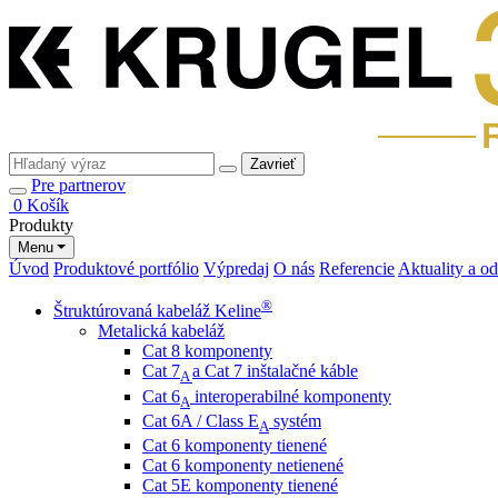
Zavrieť
Pre partnerov
0
Košík
Produkty
Menu
Úvod
Produktové portfólio
Výpredaj
O nás
Referencie
Aktuality a o
®
Štruktúrovaná kabeláž Keline
Metalická kabeláž
Cat 8 komponenty
Cat 7
a Cat 7 inštalačné káble
A
Cat 6
interoperabilné komponenty
A
Cat 6A / Class E
systém
A
Cat 6 komponenty tienené
Cat 6 komponenty netienené
Cat 5E komponenty tienené