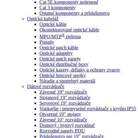
Cat 5E komponenty netienené
Cat 3 komponenty
Ostatné komponenty a príslušenstvo
Optická kabeláž
Optické káble
Okonektorované optické káble
®
MPO/MTP
​ riešenia
Pigtaily
Optické patch káble
Optické adaptéry
Optické patch panely
Optické distribučné boxy
Optické kazety, držiaky a ochrany zvarov
Optické hrncové spojky
Náradie a spotrebný materiál
Dátové rozvádzače
Závesné 19" rozvádzače
Stojanové 19" rozvádzače
Serverové 19" rozvádzače
Vonkajšie / priemyselné rozvádzače s krytím IP55
Otvorené 19" stojany
Závesné 10" rozvádzače
Domový / bytový rozvádzač
Rozvodné panely PDU
Príslušenstvo pre 19" rozvádzače