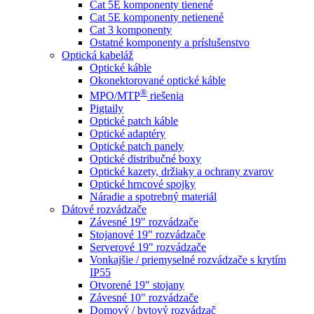
Cat 5E komponenty tienené
Cat 5E komponenty netienené
Cat 3 komponenty
Ostatné komponenty a príslušenstvo
Optická kabeláž
Optické káble
Okonektorované optické káble
®
MPO/MTP
​ riešenia
Pigtaily
Optické patch káble
Optické adaptéry
Optické patch panely
Optické distribučné boxy
Optické kazety, držiaky a ochrany zvarov
Optické hrncové spojky
Náradie a spotrebný materiál
Dátové rozvádzače
Závesné 19" rozvádzače
Stojanové 19" rozvádzače
Serverové 19" rozvádzače
Vonkajšie / priemyselné rozvádzače s krytím
IP55
Otvorené 19" stojany
Závesné 10" rozvádzače
Domový / bytový rozvádzač