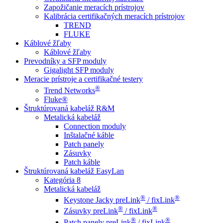
Zapožičanie meracích prístrojov
Kalibrácia certifikačných meracích prístrojov
TREND
FLUKE
Káblové žľaby
Káblové žľaby
Prevodníky a SFP moduly
Gigalight SFP moduly
Meracie prístroje a certifikačné testery
®
Trend Networks
Fluke®
Štruktúrovaná kabeláž R&M
Metalická kabeláž
Connection moduly
Inštalačné káble
Patch panely
Zásuvky
Patch káble
Štruktúrovaná kabeláž EasyLan
Kategória 8
Metalická kabeláž
®
®
Keystone Jacky preLink
/ fixLink
®
®
Zásuvky preLink
/ fixLink
®
®
Patch panely preLink
/ fixLink