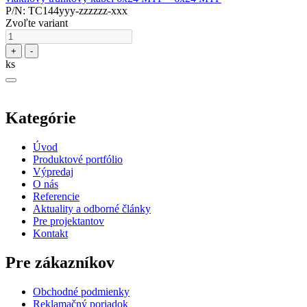
P/N: TC144yyy-zzzzzz-xxx
Zvoľte variant
+
-
ks
Kategórie
Úvod
Produktové portfólio
Výpredaj
O nás
Referencie
Aktuality a odborné články
Pre projektantov
Kontakt
Pre zákazníkov
Obchodné podmienky
Reklamačný poriadok