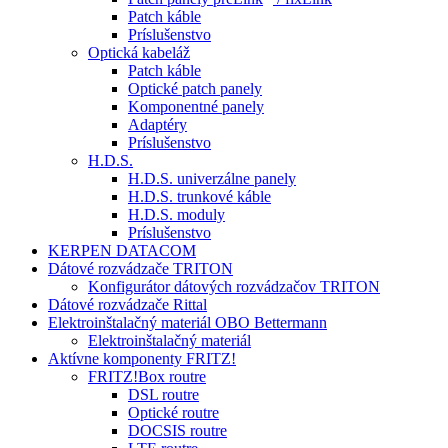
Patch káble
Príslušenstvo
Optická kabeláž
Patch káble
Optické patch panely
Komponentné panely
Adaptéry
Príslušenstvo
H.D.S.
H.D.S. univerzálne panely
H.D.S. trunkové káble
H.D.S. moduly
Príslušenstvo
KERPEN DATACOM
Dátové rozvádzače TRITON
Konfigurátor dátových rozvádzačov TRITON
Dátové rozvádzače Rittal
Elektroinštalačný materiál OBO Bettermann
Elektroinštalačný materiál
Aktívne komponenty FRITZ!
FRITZ!Box routre
DSL routre
Optické routre
DOCSIS routre