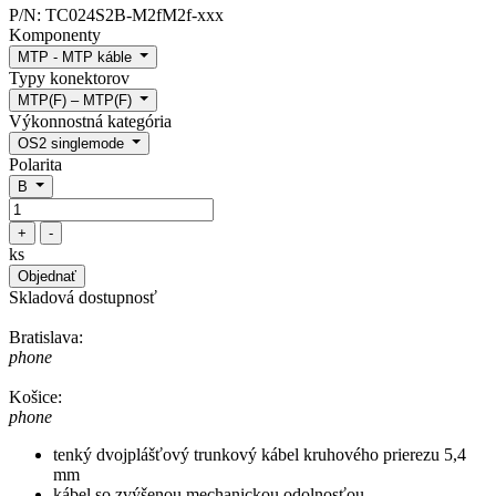
P/N:
TC024S2B-M2fM2f-xxx
Komponenty
MTP - MTP káble
Typy konektorov
MTP(F) – MTP(F)
Výkonnostná kategória
OS2 singlemode
Polarita
B
+
-
ks
Objednať
Skladová dostupnosť
Bratislava:
phone
Košice:
phone
tenký dvojplášťový trunkový kábel kruhového prierezu 5,4
mm
kábel so zvýšenou mechanickou odolnosťou