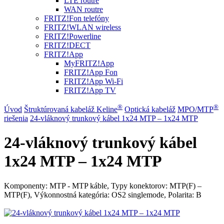
LTE routre
WAN routre
FRITZ!Fon telefóny
FRITZ!WLAN wireless
FRITZ!Powerline
FRITZ!DECT
FRITZ!App
MyFRITZ!App
FRITZ!App Fon
FRITZ!App Wi-Fi
FRITZ!App TV
®
®
Úvod
Štruktúrovaná kabeláž Keline
Optická kabeláž
MPO/MTP
riešenia
24-vláknový trunkový kábel 1x24 MTP – 1x24 MTP
24-vláknový trunkový kábel
1x24 MTP – 1x24 MTP
Komponenty: MTP - MTP káble, Typy konektorov: MTP(F) –
MTP(F), Výkonnostná kategória: OS2 singlemode, Polarita: B