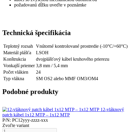
požadovanú dĺžku uveďte v poznámke
Technická špecifikácia
Teplotný rozsah
Vnútorné kontrolované prostredie (-10°C/+60°C)
Materiál plášťa
LSOH
Konštrukcia
dvojplášťový kábel kruhového prierezu
Vonkajší priemer
3,8 mm / 5,4 mm
Počet vlákien
24
Typ vlákna
SM OS2 alebo MMF OM3/OM4
Podobné produkty
12-vláknový
patch kábel 1x12 MTP – 1x12 MTP
P/N: PC12yyy-zzzz-xxx
Zvoľte variant