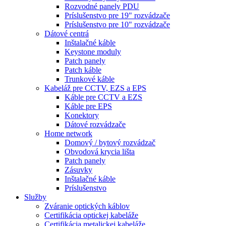
Rozvodné panely PDU
Príslušenstvo pre 19" rozvádzače
Príslušenstvo pre 10" rozvádzače
Dátové centrá
Inštalačné káble
Keystone moduly
Patch panely
Patch káble
Trunkové káble
Kabeláž pre CCTV, EZS a EPS
Káble pre CCTV a EZS
Káble pre EPS
Konektory
Dátové rozvádzače
Home network
Domový / bytový rozvádzač
Obvodová krycia lišta
Patch panely
Zásuvky
Inštalačné káble
Príslušenstvo
Služby
Zváranie optických káblov
Certifikácia optickej kabeláže
Certifikácia metalickej kabeláže