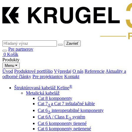
Zavrieť
Pre partnerov
0
Košík
Produkty
Menu
Úvod
Produktové portfólio
Výpredaj
O nás
Referencie
Aktuality a
odborné články
Pre projektantov
Kontakt
®
Štruktúrovaná kabeláž Keline
Metalická kabeláž
Cat 8 komponenty
Cat 7
a Cat 7 inštalačné káble
A
Cat 6
interoperabilné komponenty
A
Cat 6A / Class E
systém
A
Cat 6 komponenty tienené
Cat 6 komponenty netienené