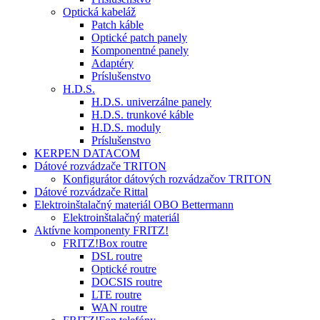
Optická kabeláž
Patch káble
Optické patch panely
Komponentné panely
Adaptéry
Príslušenstvo
H.D.S.
H.D.S. univerzálne panely
H.D.S. trunkové káble
H.D.S. moduly
Príslušenstvo
KERPEN DATACOM
Dátové rozvádzače TRITON
Konfigurátor dátových rozvádzačov TRITON
Dátové rozvádzače Rittal
Elektroinštalačný materiál OBO Bettermann
Elektroinštalačný materiál
Aktívne komponenty FRITZ!
FRITZ!Box routre
DSL routre
Optické routre
DOCSIS routre
LTE routre
WAN routre