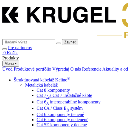
Zavrieť
Pre partnerov
0
Košík
Produkty
Menu
Úvod
Produktové portfólio
Výpredaj
O nás
Referencie
Aktuality a o
®
Štruktúrovaná kabeláž Keline
Metalická kabeláž
Cat 8 komponenty
Cat 7
a Cat 7 inštalačné káble
A
Cat 6
interoperabilné komponenty
A
Cat 6A / Class E
systém
A
Cat 6 komponenty tienené
Cat 6 komponenty netienené
Cat 5E komponenty tienené