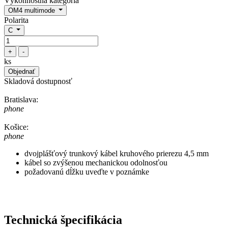
Výkonnostná kategória
OM4 multimode
Polarita
C
+
-
ks
Objednať
Skladová dostupnosť
Bratislava:
phone
Košice:
phone
dvojplášťový trunkový kábel kruhového prierezu 4,5 mm
kábel so zvýšenou mechanickou odolnosťou
požadovanú dĺžku uveďte v poznámke
Technická špecifikácia