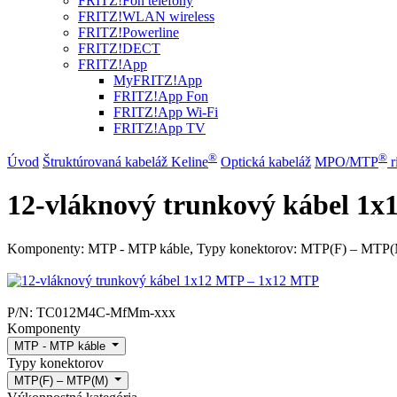
FRITZ!Fon telefóny
FRITZ!WLAN wireless
FRITZ!Powerline
FRITZ!DECT
FRITZ!App
MyFRITZ!App
FRITZ!App Fon
FRITZ!App Wi-Fi
FRITZ!App TV
®
®
Úvod
Štruktúrovaná kabeláž Keline
Optická kabeláž
MPO/MTP
​ 
12-vláknový trunkový kábel 1
Komponenty: MTP - MTP káble, Typy konektorov: MTP(F) – MTP(M)
P/N:
TC012M4C-MfMm-xxx
Komponenty
MTP - MTP káble
Typy konektorov
MTP(F) – MTP(M)