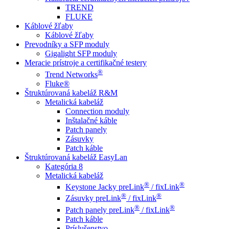
TREND
FLUKE
Káblové žľaby
Káblové žľaby
Prevodníky a SFP moduly
Gigalight SFP moduly
Meracie prístroje a certifikačné testery
®
Trend Networks
Fluke®
Štruktúrovaná kabeláž R&M
Metalická kabeláž
Connection moduly
Inštalačné káble
Patch panely
Zásuvky
Patch káble
Štruktúrovaná kabeláž EasyLan
Kategória 8
Metalická kabeláž
®
®
Keystone Jacky preLink
/ fixLink
®
®
Zásuvky preLink
/ fixLink
®
®
Patch panely preLink
/ fixLink
Patch káble
Príslušenstvo