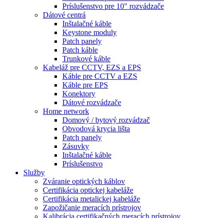
Príslušenstvo pre 10" rozvádzače
Dátové centrá
Inštalačné káble
Keystone moduly
Patch panely
Patch káble
Trunkové káble
Kabeláž pre CCTV, EZS a EPS
Káble pre CCTV a EZS
Káble pre EPS
Konektory
Dátové rozvádzače
Home network
Domový / bytový rozvádzač
Obvodová krycia lišta
Patch panely
Zásuvky
Inštalačné káble
Príslušenstvo
Služby
Zváranie optických káblov
Certifikácia optickej kabeláže
Certifikácia metalickej kabeláže
Zapožičanie meracích prístrojov
Kalibrácia certifikačných meracích prístrojov