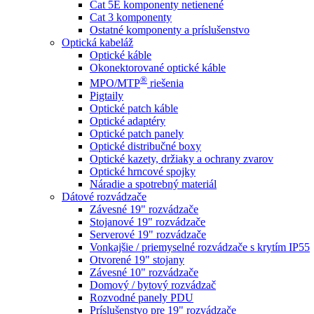
Cat 5E komponenty netienené
Cat 3 komponenty
Ostatné komponenty a príslušenstvo
Optická kabeláž
Optické káble
Okonektorované optické káble
®
MPO/MTP
​ riešenia
Pigtaily
Optické patch káble
Optické adaptéry
Optické patch panely
Optické distribučné boxy
Optické kazety, držiaky a ochrany zvarov
Optické hrncové spojky
Náradie a spotrebný materiál
Dátové rozvádzače
Závesné 19" rozvádzače
Stojanové 19" rozvádzače
Serverové 19" rozvádzače
Vonkajšie / priemyselné rozvádzače s krytím IP55
Otvorené 19" stojany
Závesné 10" rozvádzače
Domový / bytový rozvádzač
Rozvodné panely PDU
Príslušenstvo pre 19" rozvádzače