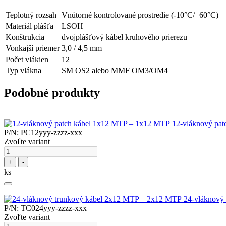
Teplotný rozsah
Vnútorné kontrolované prostredie (-10°C/+60°C)
Materiál plášťa
LSOH
Konštrukcia
dvojplášťový kábel kruhového prierezu
Vonkajší priemer
3,0 / 4,5 mm
Počet vlákien
12
Typ vlákna
SM OS2 alebo MMF OM3/OM4
Podobné produkty
12-vláknový pa
P/N: PC12yyy-zzzz-xxx
Zvoľte variant
+
-
ks
24-vláknový
P/N: TC024yyy-zzzz-xxx
Zvoľte variant