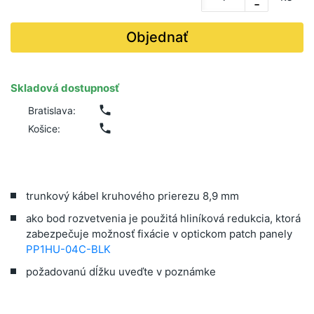
-
Objednať
Skladová dostupnosť
phone
Bratislava:
phone
Košice:
trunkový kábel kruhového prierezu 8,9 mm
ako bod rozvetvenia je použitá hliníková redukcia, ktorá
zabezpečuje možnosť fixácie v optickom patch panely
PP1HU-04C-BLK
požadovanú dĺžku uveďte v poznámke