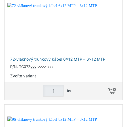
72-vláknový trunkový kábel 6x12 MTP – 6x12 MTP
P/N: TC072yyy-zzzz-xxx
Zvoľte variant
ks