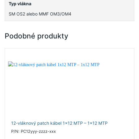
Typ vlákna
SM OS2 alebo MMF OM3/OM4
Podobné produkty
12-vláknový patch kábel 1x12 MTP – 1x12 MTP
P/N: PC12yyy-zzzz-xxx