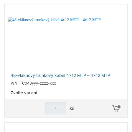
48-vláknový trunkový kábel 4x12 MTP – 4x12 MTP
P/N: TC048yyy-zzzz-xxx
Zvoľte variant
ks