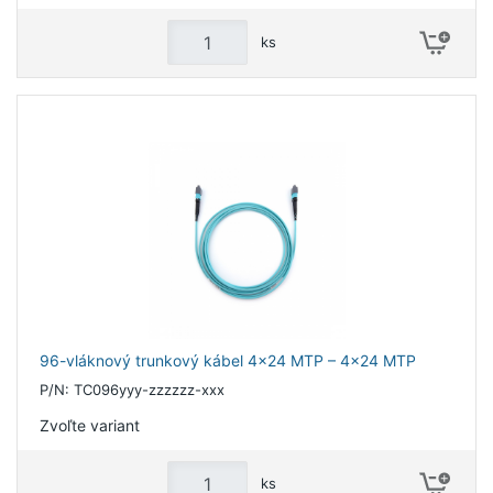
ks
96-vláknový trunkový kábel 4x24 MTP – 4x24 MTP
P/N: TC096yyy-zzzzzz-xxx
Zvoľte variant
ks