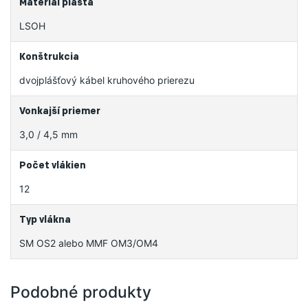
Materiál plášťa
LSOH
Konštrukcia
dvojplášťový kábel kruhového prierezu
Vonkajší priemer
3,0 / 4,5 mm
Počet vlákien
12
Typ vlákna
SM OS2 alebo MMF OM3/OM4
Podobné produkty