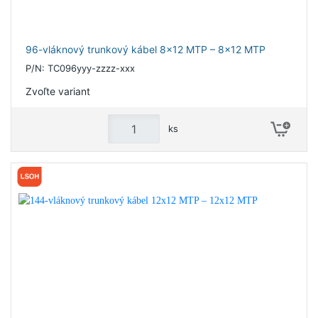
96-vláknový trunkový kábel 8x12 MTP – 8x12 MTP
P/N: TC096yyy-zzzz-xxx
Zvoľte variant
ks