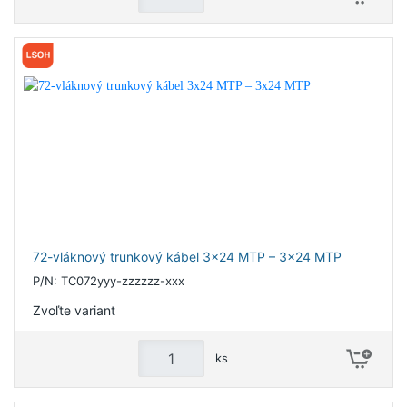
72-vláknový trunkový kábel 3x24 MTP – 3x24 MTP
P/N: TC072yyy-zzzzzz-xxx
Zvoľte variant
ks