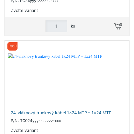
P/N: PC24yyy-zzzzzz-xxx
Zvoľte variant
ks
24-vláknový trunkový kábel 1x24 MTP – 1x24 MTP
P/N: TC024yyy-zzzzzz-xxx
Zvoľte variant