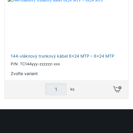
144-vláknový trunkový kábel 6x24 MTP – 6x24 MTP
P/N: TC144yyy-zzzzzz-xxx
Zvoľte variant
ks