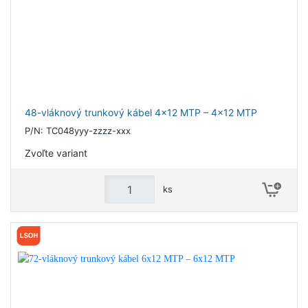
48-vláknový trunkový kábel 4x12 MTP – 4x12 MTP
P/N: TC048yyy-zzzz-xxx
Zvoľte variant
ks