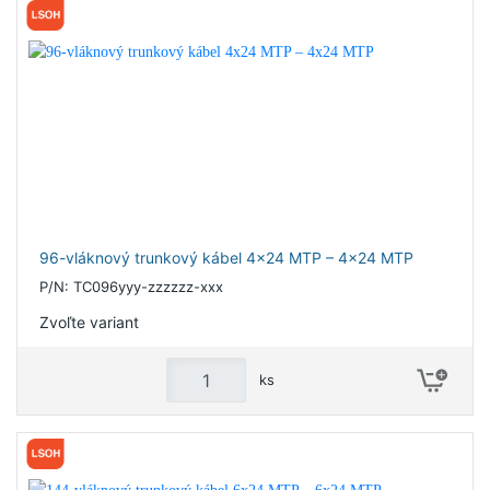
96-vláknový trunkový kábel 4x24 MTP – 4x24 MTP
P/N: TC096yyy-zzzzzz-xxx
Zvoľte variant
ks