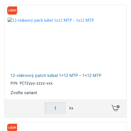
12-vláknový patch kábel 1x12 MTP – 1x12 MTP
P/N: PC12yyy-zzzz-xxx
Zvoľte variant
ks