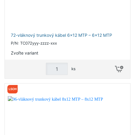
72-vláknový trunkový kábel 6x12 MTP – 6x12 MTP
P/N: TC072yyy-zzzz-xxx
Zvoľte variant
ks