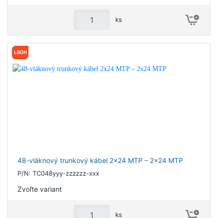
ks
48-vláknový trunkový kábel 2x24 MTP – 2x24 MTP
P/N: TC048yyy-zzzzzz-xxx
Zvoľte variant
ks