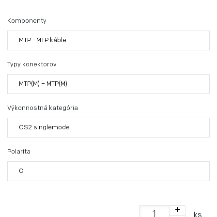
Komponenty
MTP - MTP káble
Typy konektorov
MTP(M) – MTP(M)
Výkonnostná kategória
OS2 singlemode
Polarita
C
+
ks