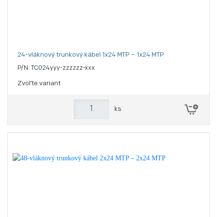
24-vláknový trunkový kábel 1x24 MTP – 1x24 MTP
P/N: TC024yyy-zzzzzz-xxx
Zvoľte variant
ks