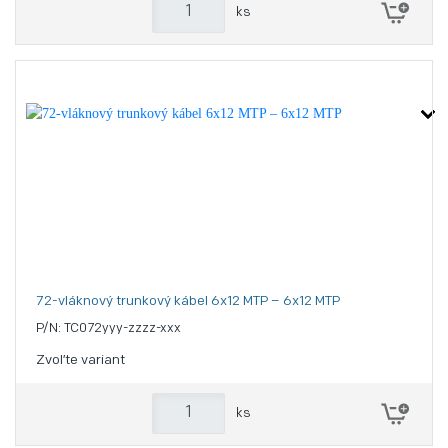
ks
72-vláknový trunkový kábel 6x12 MTP – 6x12 MTP
P/N: TC072yyy-zzzz-xxx
Zvoľte variant
ks