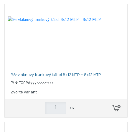
96-vláknový trunkový kábel 8x12 MTP – 8x12 MTP
P/N: TC096yyy-zzzz-xxx
Zvoľte variant
ks