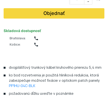
-
Objednať
Skladová dostupnosť
phone
Bratislava:
phone
Košice:
dvojplášťový trunkový kábel kruhového prierezu 5,4 mm
ko bod rozvetvenia je použitá hliníková redukcia, ktorá
zabezpečuje možnosť fixácie v optickom patch panely
PP1HU-04C-BLK
požadovanú dĺžku uveďte v poznámke