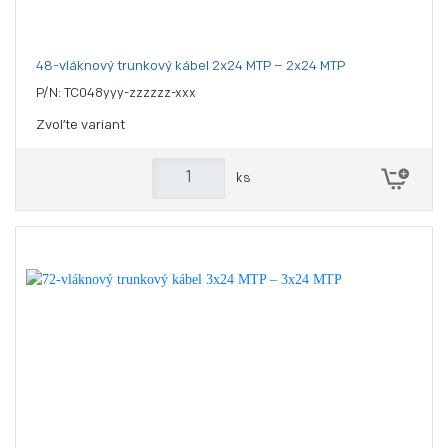
48-vláknový trunkový kábel 2x24 MTP – 2x24 MTP
P/N: TC048yyy-zzzzzz-xxx
Zvoľte variant
ks