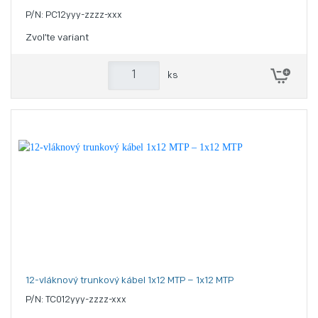
P/N: PC12yyy-zzzz-xxx
Zvoľte variant
ks
12-vláknový trunkový kábel 1x12 MTP – 1x12 MTP
P/N: TC012yyy-zzzz-xxx