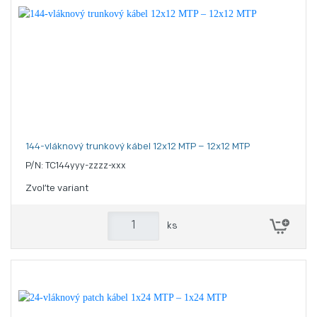
144-vláknový trunkový kábel 12x12 MTP – 12x12 MTP
P/N: TC144yyy-zzzz-xxx
Zvoľte variant
ks