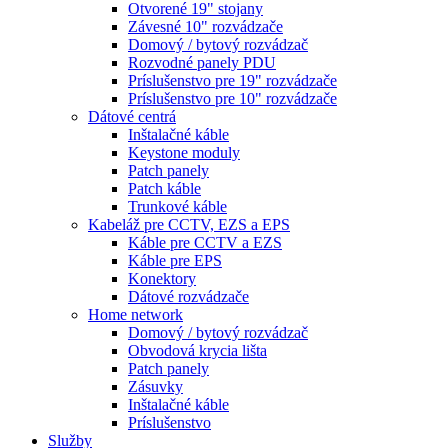
Otvorené 19" stojany
Závesné 10" rozvádzače
Domový / bytový rozvádzač
Rozvodné panely PDU
Príslušenstvo pre 19" rozvádzače
Príslušenstvo pre 10" rozvádzače
Dátové centrá
Inštalačné káble
Keystone moduly
Patch panely
Patch káble
Trunkové káble
Kabeláž pre CCTV, EZS a EPS
Káble pre CCTV a EZS
Káble pre EPS
Konektory
Dátové rozvádzače
Home network
Domový / bytový rozvádzač
Obvodová krycia lišta
Patch panely
Zásuvky
Inštalačné káble
Príslušenstvo
Služby