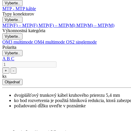
Vyberte..
MTP - MTP káble
Typy konektorov
Vyberte..
MTP(F) – MTP(F)
MTP(F) – MTP(M)
MTP(M) – MTP(M)
Výkonnostná kategória
Vyberte..
OM3 multimode
OM4 multimode
OS2 singlemode
Polarita
Vyberte..
A
B
C
+
-
ks
Objednať
dvojplášťový trunkový kábel kruhového prierezu 5,4 mm
ko bod rozvetvenia je použitá hliníková redukcia, ktorá zabez
požadovanú dĺžku uveďte v poznámke