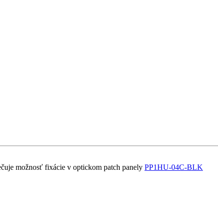
pečuje možnosť fixácie v optickom patch panely
PP1HU-04C-BLK