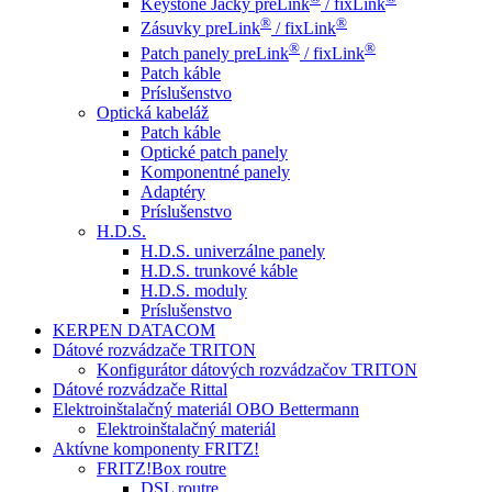
Keystone Jacky preLink
/ fixLink
®
®
Zásuvky preLink
/ fixLink
®
®
Patch panely preLink
/ fixLink
Patch káble
Príslušenstvo
Optická kabeláž
Patch káble
Optické patch panely
Komponentné panely
Adaptéry
Príslušenstvo
H.D.S.
H.D.S. univerzálne panely
H.D.S. trunkové káble
H.D.S. moduly
Príslušenstvo
KERPEN DATACOM
Dátové rozvádzače TRITON
Konfigurátor dátových rozvádzačov TRITON
Dátové rozvádzače Rittal
Elektroinštalačný materiál OBO Bettermann
Elektroinštalačný materiál
Aktívne komponenty FRITZ!
FRITZ!Box routre
DSL routre