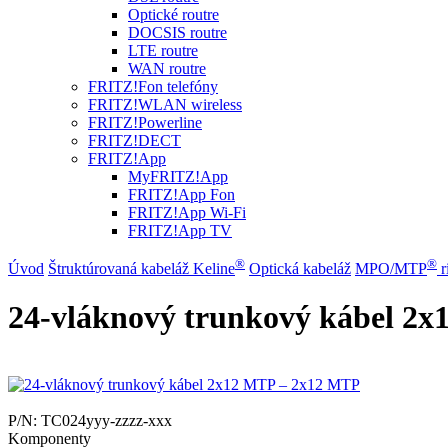
Optické routre
DOCSIS routre
LTE routre
WAN routre
FRITZ!Fon telefóny
FRITZ!WLAN wireless
FRITZ!Powerline
FRITZ!DECT
FRITZ!App
MyFRITZ!App
FRITZ!App Fon
FRITZ!App Wi-Fi
FRITZ!App TV
®
®
Úvod
Štruktúrovaná kabeláž Keline
Optická kabeláž
MPO/MTP
​ 
24-vláknový trunkový kábel 2
P/N:
TC024yyy-zzzz-xxx
Komponenty