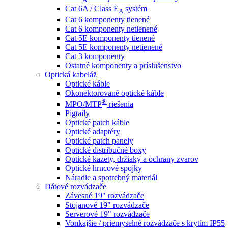
Cat 6A / Class E
systém
A
Cat 6 komponenty tienené
Cat 6 komponenty netienené
Cat 5E komponenty tienené
Cat 5E komponenty netienené
Cat 3 komponenty
Ostatné komponenty a príslušenstvo
Optická kabeláž
Optické káble
Okonektorované optické káble
®
MPO/MTP
​ riešenia
Pigtaily
Optické patch káble
Optické adaptéry
Optické patch panely
Optické distribučné boxy
Optické kazety, držiaky a ochrany zvarov
Optické hrncové spojky
Náradie a spotrebný materiál
Dátové rozvádzače
Závesné 19" rozvádzače
Stojanové 19" rozvádzače
Serverové 19" rozvádzače
Vonkajšie / priemyselné rozvádzače s krytím IP55