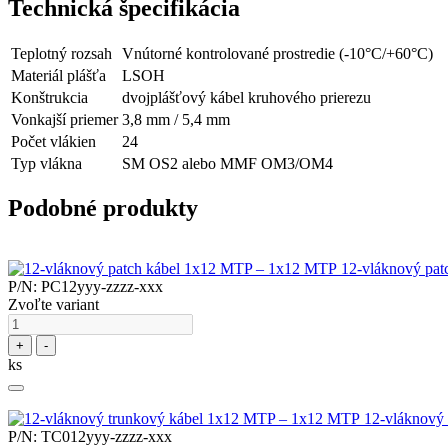
Technická špecifikácia
Teplotný rozsah
Vnútorné kontrolované prostredie (-10°C/+60°C)
Materiál plášťa
LSOH
Konštrukcia
dvojplášťový kábel kruhového prierezu
Vonkajší priemer
3,8 mm / 5,4 mm
Počet vlákien
24
Typ vlákna
SM OS2 alebo MMF OM3/OM4
Podobné produkty
12-vláknový pa
P/N: PC12yyy-zzzz-xxx
Zvoľte variant
+
-
ks
12-vláknový
P/N: TC012yyy-zzzz-xxx