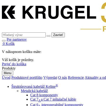
Zavrieť
Pre partnerov
0
Košík
V nákupnom košíku máte:
Váš košík je prázdny.
Prejsť do košíka
Produkty
Menu
Úvod
Produktové portfólio
Výpredaj
O nás
Referencie
Aktuality a o
®
Štruktúrovaná kabeláž Keline
Metalická kabeláž
Cat 8 komponenty
Cat 7
a Cat 7 inštalačné káble
A
Cat 6
interoperabilné komponenty
A