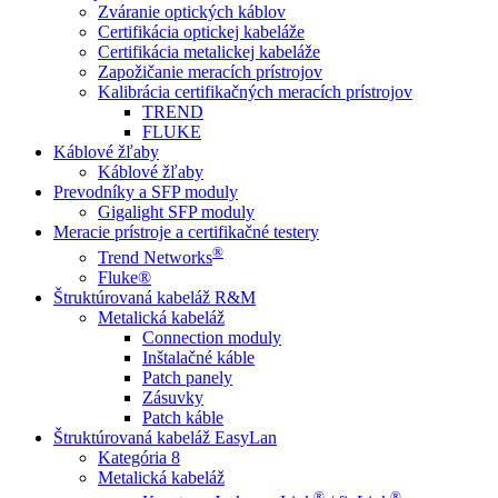
Zváranie optických káblov
Certifikácia optickej kabeláže
Certifikácia metalickej kabeláže
Zapožičanie meracích prístrojov
Kalibrácia certifikačných meracích prístrojov
TREND
FLUKE
Káblové žľaby
Káblové žľaby
Prevodníky a SFP moduly
Gigalight SFP moduly
Meracie prístroje a certifikačné testery
®
Trend Networks
Fluke®
Štruktúrovaná kabeláž R&M
Metalická kabeláž
Connection moduly
Inštalačné káble
Patch panely
Zásuvky
Patch káble
Štruktúrovaná kabeláž EasyLan
Kategória 8
Metalická kabeláž
®
®