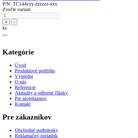
P/N: TC144yyy-zzzzzz-xxx
Zvoľte variant
+
-
ks
Kategórie
Úvod
Produktové portfólio
Výpredaj
O nás
Referencie
Aktuality a odborné články
Pre projektantov
Kontakt
Pre zákazníkov
Obchodné podmienky
Reklamačný poriadok