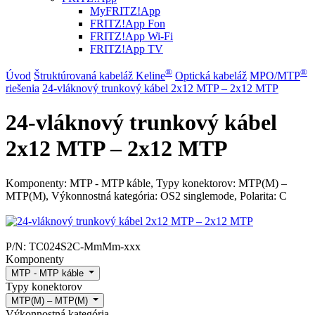
MyFRITZ!App
FRITZ!App Fon
FRITZ!App Wi-Fi
FRITZ!App TV
®
®
Úvod
Štruktúrovaná kabeláž Keline
Optická kabeláž
MPO/MTP
riešenia
24-vláknový trunkový kábel 2x12 MTP – 2x12 MTP
24-vláknový trunkový kábel
2x12 MTP – 2x12 MTP
Komponenty: MTP - MTP káble, Typy konektorov: MTP(M) –
MTP(M), Výkonnostná kategória: OS2 singlemode, Polarita: C
P/N:
TC024S2C-MmMm-xxx
Komponenty
MTP - MTP káble
Typy konektorov
MTP(M) – MTP(M)
Výkonnostná kategória