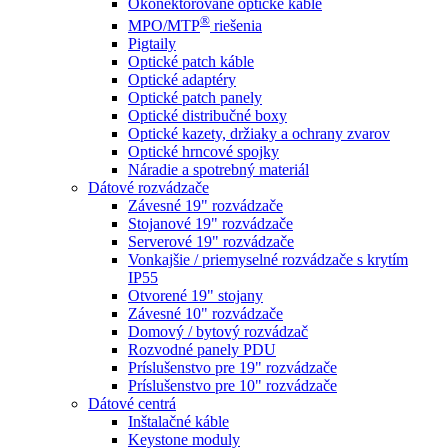
Okonektorované optické káble
®
MPO/MTP
​ riešenia
Pigtaily
Optické patch káble
Optické adaptéry
Optické patch panely
Optické distribučné boxy
Optické kazety, držiaky a ochrany zvarov
Optické hrncové spojky
Náradie a spotrebný materiál
Dátové rozvádzače
Závesné 19" rozvádzače
Stojanové 19" rozvádzače
Serverové 19" rozvádzače
Vonkajšie / priemyselné rozvádzače s krytím
IP55
Otvorené 19" stojany
Závesné 10" rozvádzače
Domový / bytový rozvádzač
Rozvodné panely PDU
Príslušenstvo pre 19" rozvádzače
Príslušenstvo pre 10" rozvádzače
Dátové centrá
Inštalačné káble
Keystone moduly