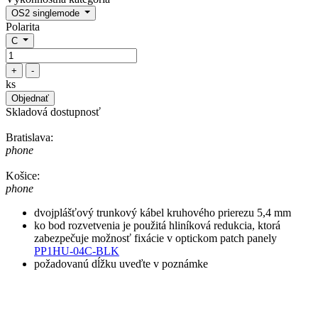
OS2 singlemode
Polarita
C
+
-
ks
Objednať
Skladová dostupnosť
Bratislava:
phone
Košice:
phone
dvojplášťový trunkový kábel kruhového prierezu 5,4 mm
ko bod rozvetvenia je použitá hliníková redukcia, ktorá
zabezpečuje možnosť fixácie v optickom patch panely
PP1HU-04C-BLK
požadovanú dĺžku uveďte v poznámke