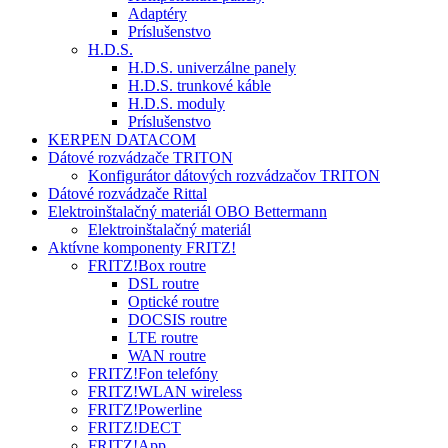
Adaptéry
Príslušenstvo
H.D.S.
H.D.S. univerzálne panely
H.D.S. trunkové káble
H.D.S. moduly
Príslušenstvo
KERPEN DATACOM
Dátové rozvádzače TRITON
Konfigurátor dátových rozvádzačov TRITON
Dátové rozvádzače Rittal
Elektroinštalačný materiál OBO Bettermann
Elektroinštalačný materiál
Aktívne komponenty FRITZ!
FRITZ!Box routre
DSL routre
Optické routre
DOCSIS routre
LTE routre
WAN routre
FRITZ!Fon telefóny
FRITZ!WLAN wireless
FRITZ!Powerline
FRITZ!DECT
FRITZ!App