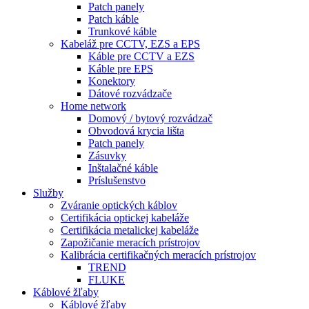
Patch panely
Patch káble
Trunkové káble
Kabeláž pre CCTV, EZS a EPS
Káble pre CCTV a EZS
Káble pre EPS
Konektory
Dátové rozvádzače
Home network
Domový / bytový rozvádzač
Obvodová krycia lišta
Patch panely
Zásuvky
Inštalačné káble
Príslušenstvo
Služby
Zváranie optických káblov
Certifikácia optickej kabeláže
Certifikácia metalickej kabeláže
Zapožičanie meracích prístrojov
Kalibrácia certifikačných meracích prístrojov
TREND
FLUKE
Káblové žľaby
Káblové žľaby