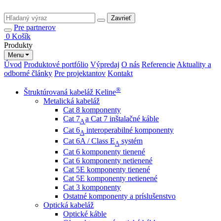
Zavrieť
Pre partnerov
0
Košík
Produkty
Menu
Úvod
Produktové portfólio
Výpredaj
O nás
Referencie
Aktuality a
odborné články
Pre projektantov
Kontakt
®
Štruktúrovaná kabeláž Keline
Metalická kabeláž
Cat 8 komponenty
Cat 7
a Cat 7 inštalačné káble
A
Cat 6
interoperabilné komponenty
A
Cat 6A / Class E
systém
A
Cat 6 komponenty tienené
Cat 6 komponenty netienené
Cat 5E komponenty tienené
Cat 5E komponenty netienené
Cat 3 komponenty
Ostatné komponenty a príslušenstvo
Optická kabeláž
Optické káble