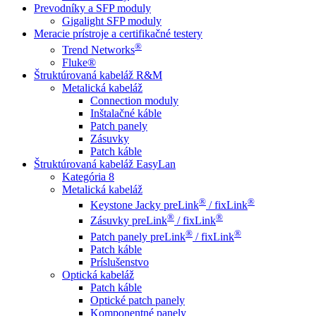
Prevodníky a SFP moduly
Gigalight SFP moduly
Meracie prístroje a certifikačné testery
®
Trend Networks
Fluke®
Štruktúrovaná kabeláž R&M
Metalická kabeláž
Connection moduly
Inštalačné káble
Patch panely
Zásuvky
Patch káble
Štruktúrovaná kabeláž EasyLan
Kategória 8
Metalická kabeláž
®
®
Keystone Jacky preLink
/ fixLink
®
®
Zásuvky preLink
/ fixLink
®
®
Patch panely preLink
/ fixLink
Patch káble
Príslušenstvo
Optická kabeláž
Patch káble
Optické patch panely
Komponentné panely