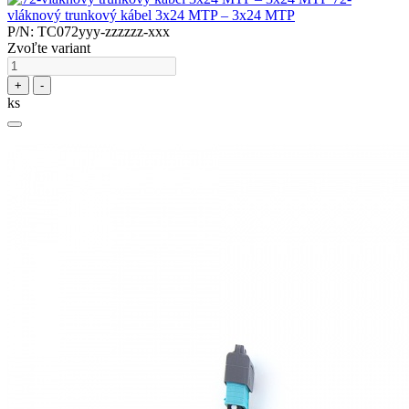
vláknový trunkový kábel 3x24 MTP – 3x24 MTP
P/N: TC072yyy-zzzzzz-xxx
Zvoľte variant
+
-
ks