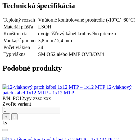
Technická špecifikácia
Teplotný rozsah
Vnútorné kontrolované prostredie (-10°C/+60°C)
Materiál plášťa
LSOH
Konštrukcia
dvojplášťový kábel kruhového prierezu
Vonkajší priemer
3,8 mm / 5,4 mm
Počet vlákien
24
Typ vlákna
SM OS2 alebo MMF OM3/OM4
Podobné produkty
12-vláknový
patch kábel 1x12 MTP – 1x12 MTP
P/N: PC12yyy-zzzz-xxx
Zvoľte variant
+
-
ks
12-