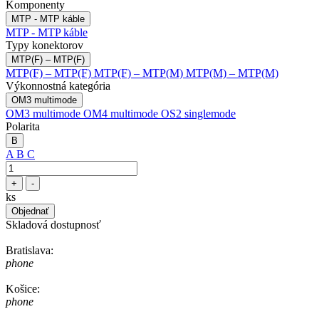
Komponenty
MTP - MTP káble
MTP - MTP káble
Typy konektorov
MTP(F) – MTP(F)
MTP(F) – MTP(F)
MTP(F) – MTP(M)
MTP(M) – MTP(M)
Výkonnostná kategória
OM3 multimode
OM3 multimode
OM4 multimode
OS2 singlemode
Polarita
B
A
B
C
+
-
ks
Objednať
Skladová dostupnosť
Bratislava:
phone
Košice:
phone