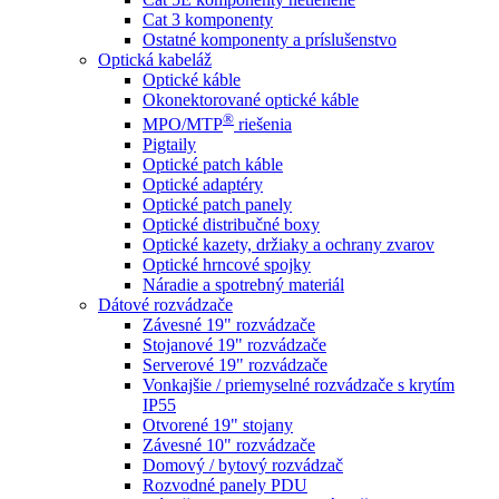
Cat 3 komponenty
Ostatné komponenty a príslušenstvo
Optická kabeláž
Optické káble
Okonektorované optické káble
®
MPO/MTP
​ riešenia
Pigtaily
Optické patch káble
Optické adaptéry
Optické patch panely
Optické distribučné boxy
Optické kazety, držiaky a ochrany zvarov
Optické hrncové spojky
Náradie a spotrebný materiál
Dátové rozvádzače
Závesné 19" rozvádzače
Stojanové 19" rozvádzače
Serverové 19" rozvádzače
Vonkajšie / priemyselné rozvádzače s krytím
IP55
Otvorené 19" stojany
Závesné 10" rozvádzače
Domový / bytový rozvádzač
Rozvodné panely PDU