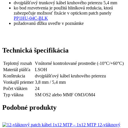
dvojplášťový trunkový kábel kruhového prierezu 5,4 mm
ko bod rozvetvenia je použitá hliníková redukcia, ktorá
zabezpečuje možnosť fixácie v optickom patch panely
PP1HU-04C-BLK
požadovanú dĺžku uveďte v poznámke
Technická špecifikácia
Teplotný rozsah
Vnútorné kontrolované prostredie (-10°C/+60°C)
Materiál plášťa
LSOH
Konštrukcia
dvojplášťový kábel kruhového prierezu
Vonkajší priemer
3,8 mm / 5,4 mm
Počet vlákien
24
Typ vlákna
SM OS2 alebo MMF OM3/OM4
Podobné produkty
12-vláknový