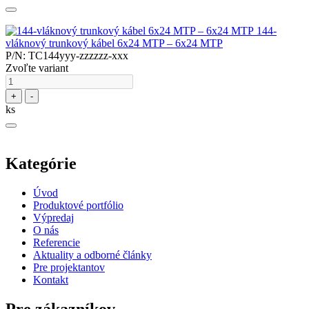
144-
vláknový trunkový kábel 6x24 MTP – 6x24 MTP
P/N: TC144yyy-zzzzzz-xxx
Zvoľte variant
+
-
ks
Kategórie
Úvod
Produktové portfólio
Výpredaj
O nás
Referencie
Aktuality a odborné články
Pre projektantov
Kontakt