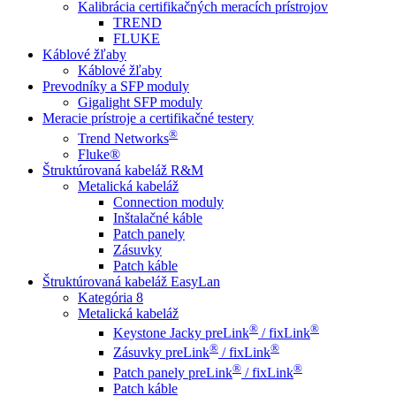
Kalibrácia certifikačných meracích prístrojov
TREND
FLUKE
Káblové žľaby
Káblové žľaby
Prevodníky a SFP moduly
Gigalight SFP moduly
Meracie prístroje a certifikačné testery
®
Trend Networks
Fluke®
Štruktúrovaná kabeláž R&M
Metalická kabeláž
Connection moduly
Inštalačné káble
Patch panely
Zásuvky
Patch káble
Štruktúrovaná kabeláž EasyLan
Kategória 8
Metalická kabeláž
®
®
Keystone Jacky preLink
/ fixLink
®
®
Zásuvky preLink
/ fixLink
®
®
Patch panely preLink
/ fixLink
Patch káble