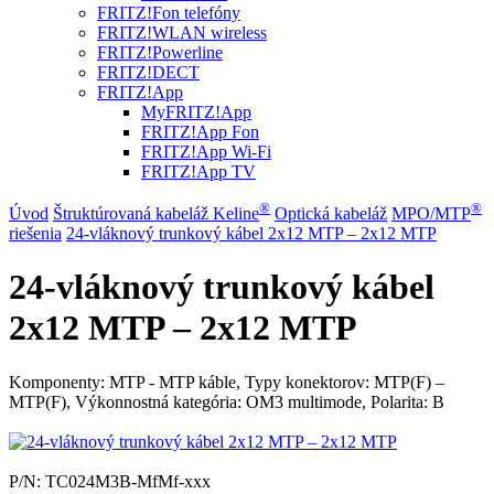
FRITZ!Fon telefóny
FRITZ!WLAN wireless
FRITZ!Powerline
FRITZ!DECT
FRITZ!App
MyFRITZ!App
FRITZ!App Fon
FRITZ!App Wi-Fi
FRITZ!App TV
®
®
Úvod
Štruktúrovaná kabeláž Keline
Optická kabeláž
MPO/MTP
riešenia
24-vláknový trunkový kábel 2x12 MTP – 2x12 MTP
24-vláknový trunkový kábel
2x12 MTP – 2x12 MTP
Komponenty: MTP - MTP káble, Typy konektorov: MTP(F) –
MTP(F), Výkonnostná kategória: OM3 multimode, Polarita: B
P/N:
TC024M3B-MfMf-xxx