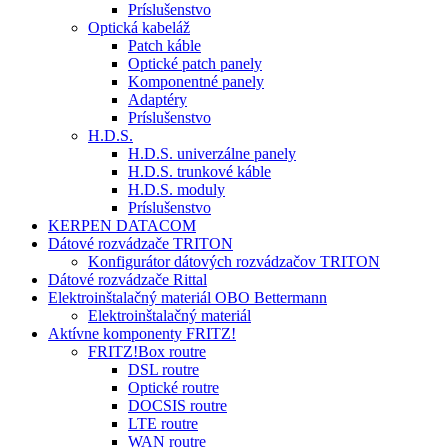
Príslušenstvo
Optická kabeláž
Patch káble
Optické patch panely
Komponentné panely
Adaptéry
Príslušenstvo
H.D.S.
H.D.S. univerzálne panely
H.D.S. trunkové káble
H.D.S. moduly
Príslušenstvo
KERPEN DATACOM
Dátové rozvádzače TRITON
Konfigurátor dátových rozvádzačov TRITON
Dátové rozvádzače Rittal
Elektroinštalačný materiál OBO Bettermann
Elektroinštalačný materiál
Aktívne komponenty FRITZ!
FRITZ!Box routre
DSL routre
Optické routre
DOCSIS routre
LTE routre
WAN routre