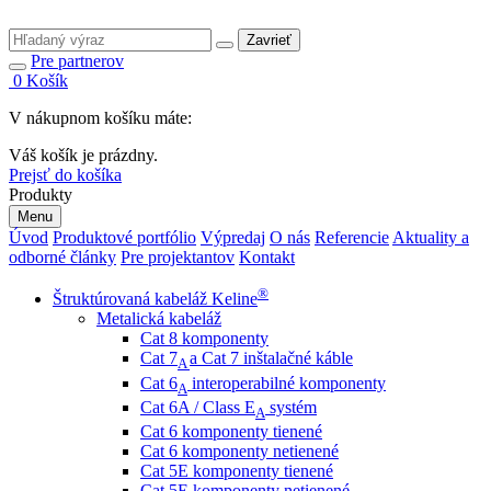
Zavrieť
Pre partnerov
0
Košík
V nákupnom košíku máte:
Váš košík je prázdny.
Prejsť do košíka
Produkty
Menu
Úvod
Produktové portfólio
Výpredaj
O nás
Referencie
Aktuality a
odborné články
Pre projektantov
Kontakt
®
Štruktúrovaná kabeláž Keline
Metalická kabeláž
Cat 8 komponenty
Cat 7
a Cat 7 inštalačné káble
A
Cat 6
interoperabilné komponenty
A
Cat 6A / Class E
systém
A
Cat 6 komponenty tienené
Cat 6 komponenty netienené
Cat 5E komponenty tienené
Cat 5E komponenty netienené