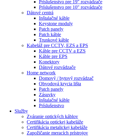
Príslušenstvo pre 19" rozvádzače
Príslušenstvo pre 10" rozvádzače
Dátové centrá
Inštalačné káble
Keystone moduly
Patch panely
Patch káble
Trunkové káble
Kabeláž pre CCTV, EZS a EPS
Káble pre CCTV a EZS
Káble pre EPS
Konektory
Dátové rozvádzače
Home network
Domový / bytový rozvádzač
Obvodová krycia lišta
Patch panely
Zásuvky
Inštalačné káble
Príslušenstvo
Služby
Zváranie optických káblov
Certifikácia optickej kabeláže
Certifikácia metalickej kabeláže
Zapožičanie meracích prístrojov