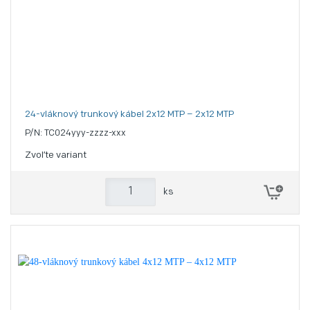
24-vláknový trunkový kábel 2x12 MTP – 2x12 MTP
P/N: TC024yyy-zzzz-xxx
Zvoľte variant
ks