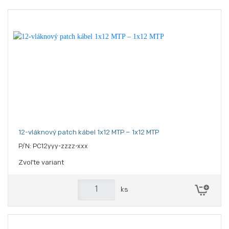
12-vláknový patch kábel 1x12 MTP – 1x12 MTP
P/N: PC12yyy-zzzz-xxx
Zvoľte variant
ks