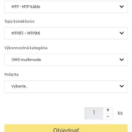
MTP - MTP káble
Typy konektorov
MTP(F) – MTP(M)
Výkonnostná kategória
OM3 multimode
Polarita
Vyberte..
+
ks
-
Objednať