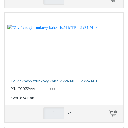
72-vláknový trunkový kábel 3x24 MTP – 3x24 MTP
P/N: TC072yyy-zzzzzz-xxx
Zvoľte variant
ks