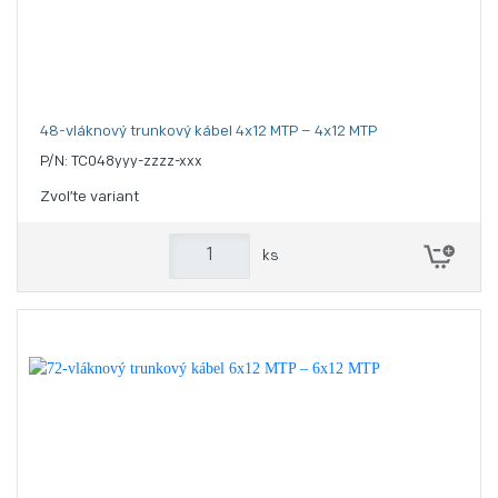
48-vláknový trunkový kábel 4x12 MTP – 4x12 MTP
P/N: TC048yyy-zzzz-xxx
Zvoľte variant
ks