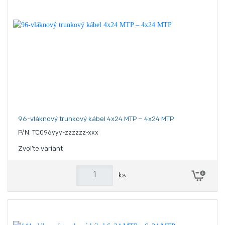
96-vláknový trunkový kábel 4x24 MTP – 4x24 MTP
P/N: TC096yyy-zzzzzz-xxx
Zvoľte variant
ks