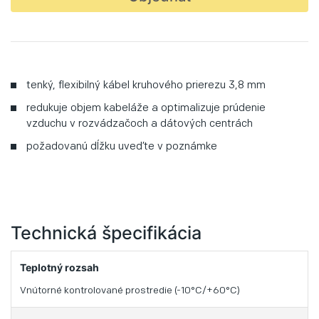
tenký, flexibilný kábel kruhového prierezu 3,8 mm
redukuje objem kabeláže a optimalizuje prúdenie
vzduchu v rozvádzačoch a dátových centrách
požadovanú dĺžku uveďte v poznámke
Technická špecifikácia
Teplotný rozsah
Vnútorné kontrolované prostredie (-10°C/+60°C)