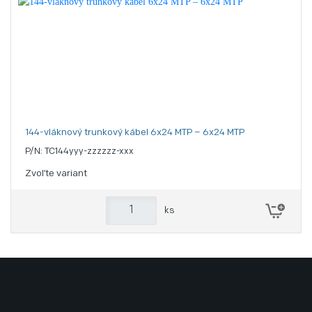
144-vláknový trunkový kábel 6x24 MTP – 6x24 MTP
P/N: TC144yyy-zzzzzz-xxx
Zvoľte variant
ks