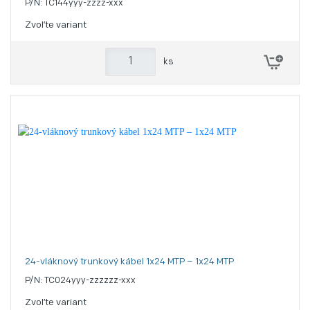
P/N: TC144yyy-zzzz-xxx
Zvoľte variant
ks
24-vláknový trunkový kábel 1x24 MTP – 1x24 MTP
P/N: TC024yyy-zzzzzz-xxx
Zvoľte variant