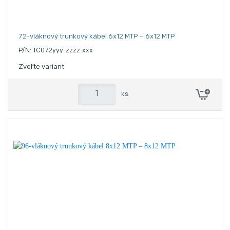
72-vláknový trunkový kábel 6x12 MTP – 6x12 MTP
P/N: TC072yyy-zzzz-xxx
Zvoľte variant
ks