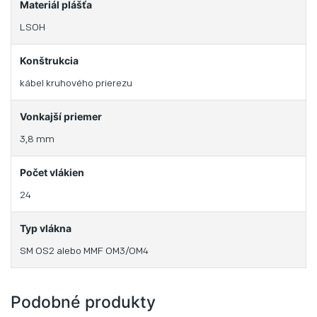
Materiál plášťa
LSOH
Konštrukcia
kábel kruhového prierezu
Vonkajší priemer
3,8 mm
Počet vlákien
24
Typ vlákna
SM OS2 alebo MMF OM3/OM4
Podobné produkty