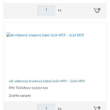
ks
48-vláknový trunkový kábel 2x24 MTP – 2x24 MTP
P/N: TC048yyy-zzzzzz-xxx
Zvoľte variant
ks