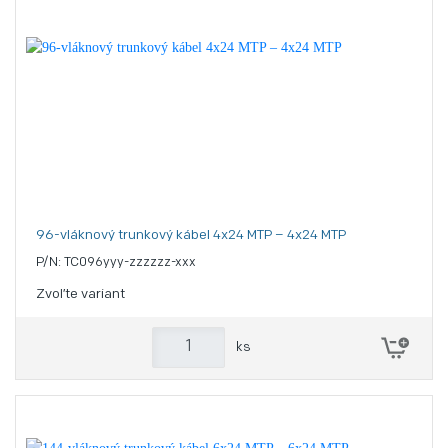
96-vláknový trunkový kábel 4x24 MTP – 4x24 MTP
P/N: TC096yyy-zzzzzz-xxx
Zvoľte variant
ks