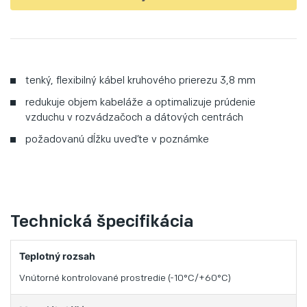
tenký, flexibilný kábel kruhového prierezu 3,8 mm
redukuje objem kabeláže a optimalizuje prúdenie
vzduchu v rozvádzačoch a dátových centrách
požadovanú dĺžku uveďte v poznámke
Technická špecifikácia
Teplotný rozsah
Vnútorné kontrolované prostredie (-10°C/+60°C)