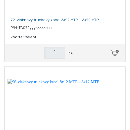
72-vláknový trunkový kábel 6x12 MTP – 6x12 MTP
P/N: TC072yyy-zzzz-xxx
Zvoľte variant
ks