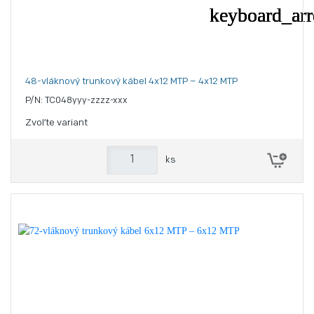
48-vláknový trunkový kábel 4x12 MTP – 4x12 MTP
P/N: TC048yyy-zzzz-xxx
Zvoľte variant
ks