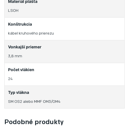
Materiál plášťa
LSOH
Konštrukcia
kábel kruhového prierezu
Vonkajší priemer
3,8 mm
Počet vlákien
24
Typ vlákna
SM OS2 alebo MMF OM3/OM4
Podobné produkty