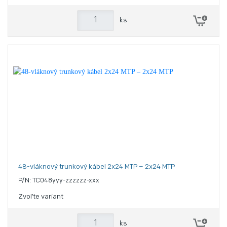
ks
48-vláknový trunkový kábel 2x24 MTP – 2x24 MTP
P/N: TC048yyy-zzzzzz-xxx
Zvoľte variant
ks