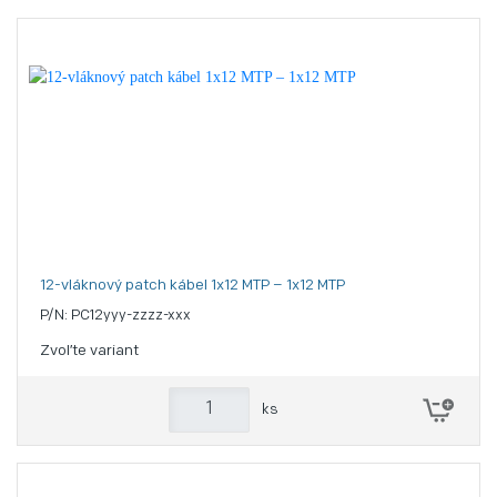
12-vláknový patch kábel 1x12 MTP – 1x12 MTP
P/N: PC12yyy-zzzz-xxx
Zvoľte variant
ks