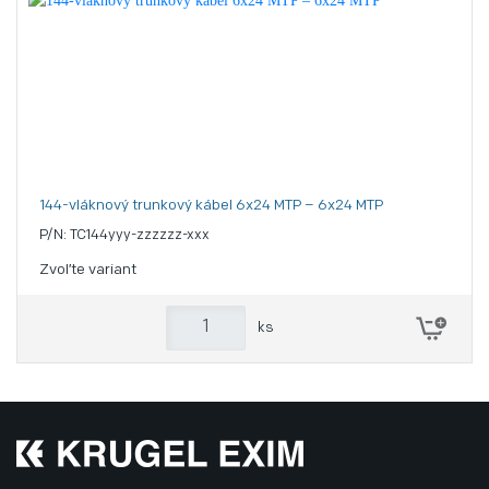
144-vláknový trunkový kábel 6x24 MTP – 6x24 MTP
P/N: TC144yyy-zzzzzz-xxx
Zvoľte variant
ks