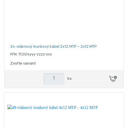
24-vláknový trunkový kábel 2x12 MTP – 2x12 MTP
P/N: TC024yyy-zzzz-xxx
Zvoľte variant
ks