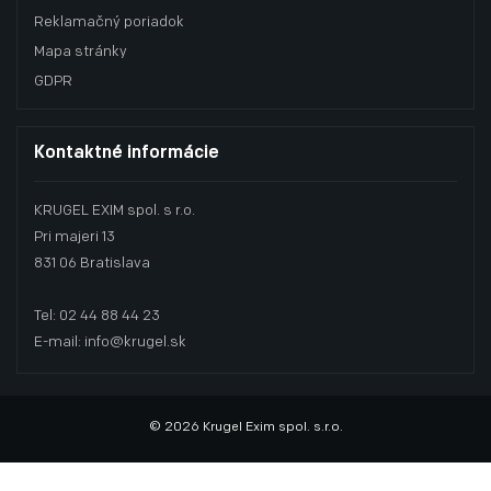
Reklamačný poriadok
Mapa stránky
GDPR
Kontaktné informácie
KRUGEL EXIM spol. s r.o.
Pri majeri 13
831 06 Bratislava
Tel: 02 44 88 44 23
E-mail: info@krugel.sk
© 2026 Krugel Exim spol. s.r.o.