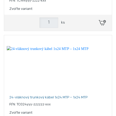
P/N: TC144yyy-zzzz-xxx
Zvoľte variant
ks
24-vláknový trunkový kábel 1x24 MTP – 1x24 MTP
P/N: TC024yyy-zzzzzz-xxx
Zvoľte variant