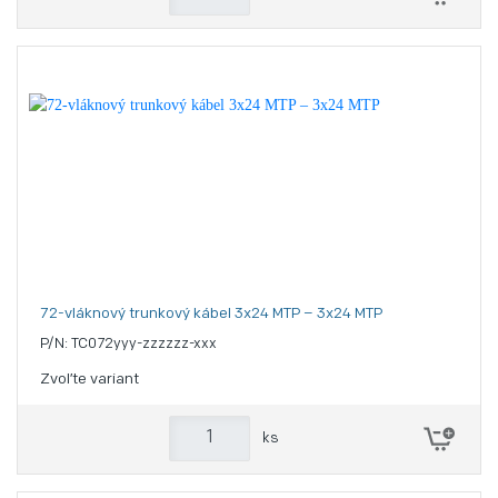
72-vláknový trunkový kábel 3x24 MTP – 3x24 MTP
P/N: TC072yyy-zzzzzz-xxx
Zvoľte variant
ks