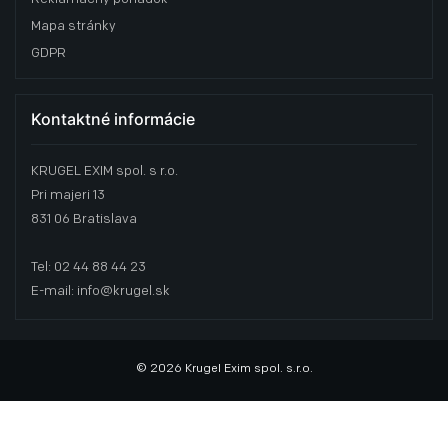
Mapa stránky
GDPR
Kontaktné informácie
KRUGEL EXIM spol. s r.o.
Pri majeri 13
831 06 Bratislava
Tel: 02 44 88 44 23
E-mail: info@krugel.sk
© 2026 Krugel Exim spol. s.r.o.