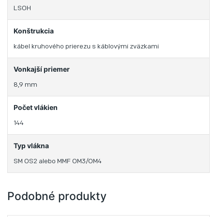
LSOH
Konštrukcia
kábel kruhového prierezu s káblovými zväzkami
Vonkajší priemer
8,9 mm
Počet vlákien
144
Typ vlákna
SM OS2 alebo MMF OM3/OM4
Podobné produkty