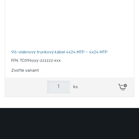
96-vláknový trunkový kábel 4x24 MTP – 4x24 MTP
P/N: TC096yyy-zzzzzz-xxx
Zvoľte variant
ks