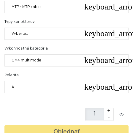
MTP - MTP káble
Typy konektorov
Vyberte..
Výkonnostná kategória
OM4 multimode
Polarita
A
+
ks
-
Objednať