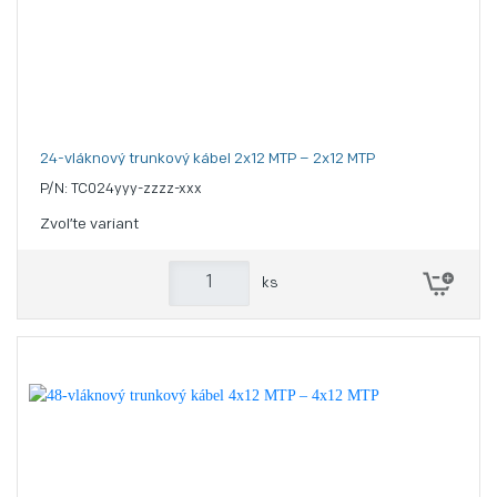
24-vláknový trunkový kábel 2x12 MTP – 2x12 MTP
P/N: TC024yyy-zzzz-xxx
Zvoľte variant
ks