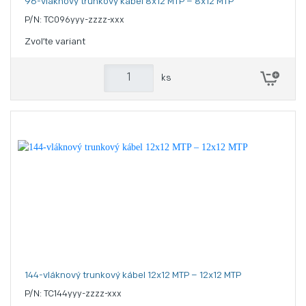
96-vláknový trunkový kábel 8x12 MTP – 8x12 MTP
P/N: TC096yyy-zzzz-xxx
Zvoľte variant
ks
144-vláknový trunkový kábel 12x12 MTP – 12x12 MTP
P/N: TC144yyy-zzzz-xxx