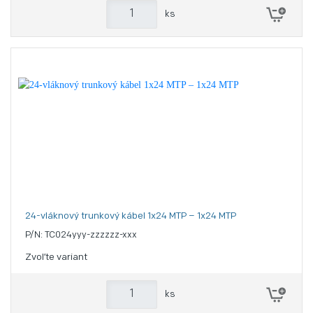
ks
24-vláknový trunkový kábel 1x24 MTP – 1x24 MTP
P/N: TC024yyy-zzzzzz-xxx
Zvoľte variant
ks