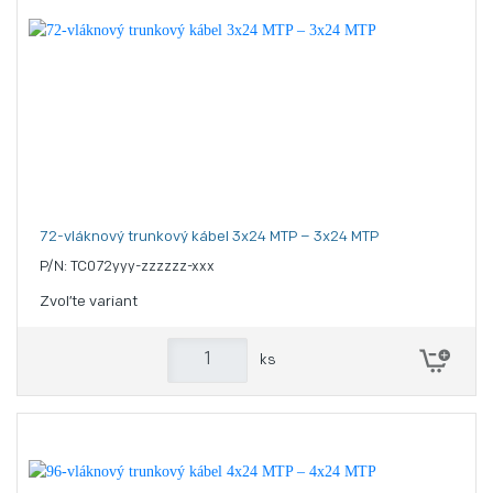
72-vláknový trunkový kábel 3x24 MTP – 3x24 MTP
P/N: TC072yyy-zzzzzz-xxx
Zvoľte variant
ks