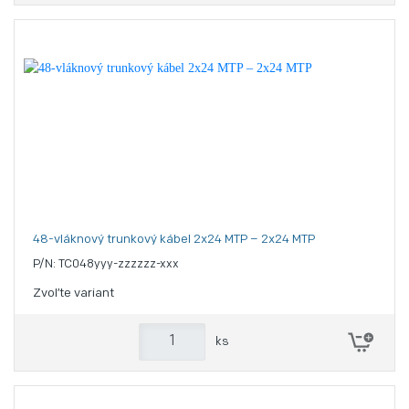
48-vláknový trunkový kábel 2x24 MTP – 2x24 MTP
P/N: TC048yyy-zzzzzz-xxx
Zvoľte variant
ks