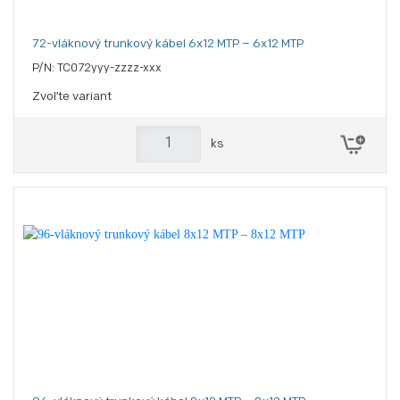
72-vláknový trunkový kábel 6x12 MTP – 6x12 MTP
P/N: TC072yyy-zzzz-xxx
Zvoľte variant
ks