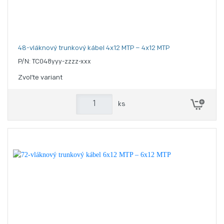
48-vláknový trunkový kábel 4x12 MTP – 4x12 MTP
P/N: TC048yyy-zzzz-xxx
Zvoľte variant
ks