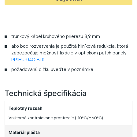
trunkový kábel kruhového prierezu 8,9 mm
ako bod rozvetvenia je použitá hliníková redukcia, ktorá
zabezpečuje možnosť fixácie v optickom patch panely
PP1HU-04C-BLK
požadovanú dĺžku uveďte v poznámke
Technická špecifikácia
Teplotný rozsah
Vnútorné kontrolované prostredie (-10°C/+60°C)
Materiál plášťa