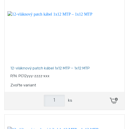
12-vláknový patch kábel 1x12 MTP – 1x12 MTP
P/N: PC12yyy-zzzz-xxx
Zvoľte variant
ks