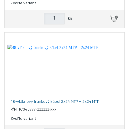
Zvoľte variant
ks
48-vláknový trunkový kábel 2x24 MTP – 2x24 MTP
P/N: TC048yyy-zzzzzz-xxx
Zvoľte variant