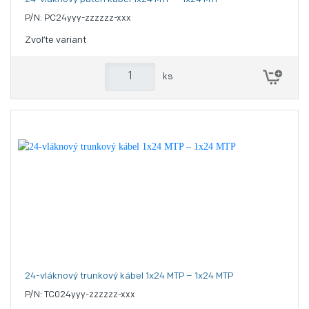
P/N: PC24yyy-zzzzzz-xxx
Zvoľte variant
ks
24-vláknový trunkový kábel 1x24 MTP – 1x24 MTP
P/N: TC024yyy-zzzzzz-xxx