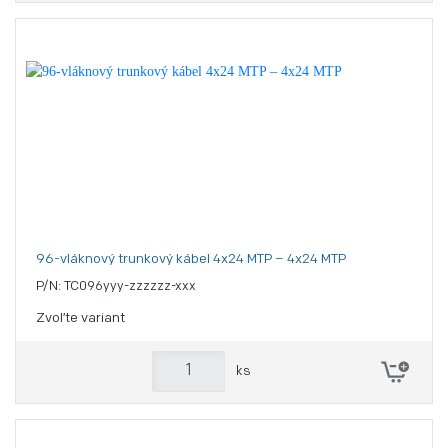
96-vláknový trunkový kábel 4x24 MTP – 4x24 MTP
P/N: TC096yyy-zzzzzz-xxx
Zvoľte variant
ks