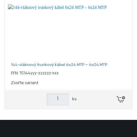
144-vláknový trunkový kábel 6x24 MTP – 6x24 MTP
P/N: TC144yyy-zzzzzz-xxx
Zvoľte variant
ks