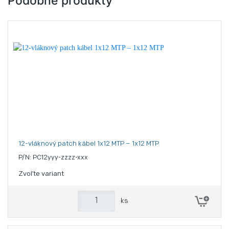
Podobné produkty
12-vláknový patch kábel 1x12 MTP – 1x12 MTP
P/N: PC12yyy-zzzz-xxx
Zvoľte variant
ks