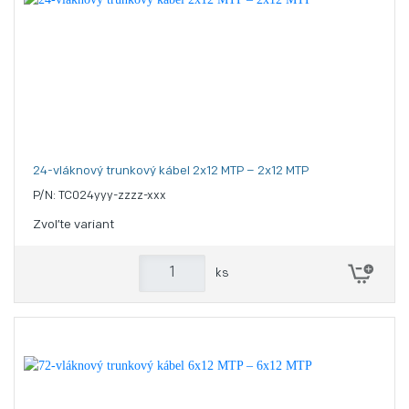
24-vláknový trunkový kábel 2x12 MTP – 2x12 MTP
P/N: TC024yyy-zzzz-xxx
Zvoľte variant
ks