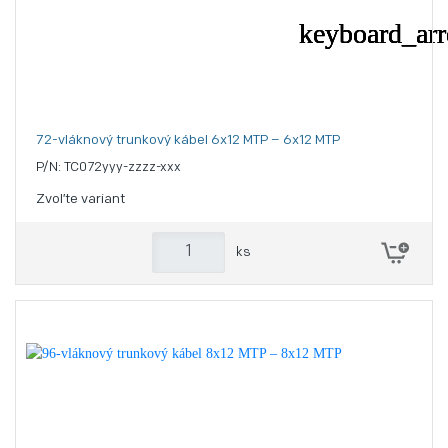
72-vláknový trunkový kábel 6x12 MTP – 6x12 MTP
P/N: TC072yyy-zzzz-xxx
Zvoľte variant
ks