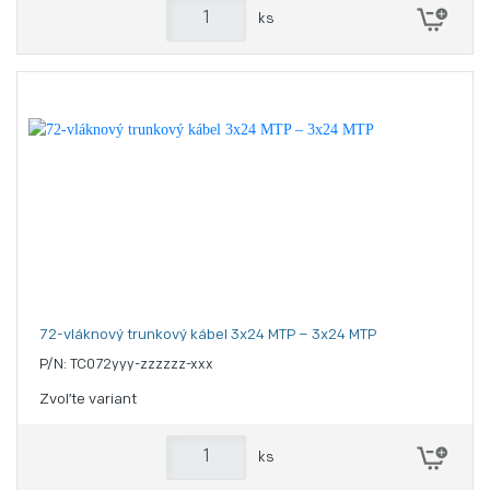
ks
72-vláknový trunkový kábel 3x24 MTP – 3x24 MTP
P/N: TC072yyy-zzzzzz-xxx
Zvoľte variant
ks