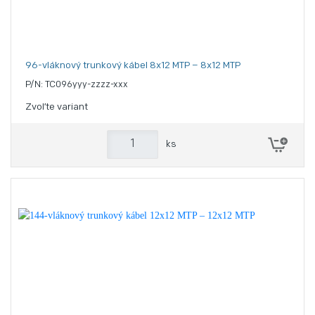
96-vláknový trunkový kábel 8x12 MTP – 8x12 MTP
P/N: TC096yyy-zzzz-xxx
Zvoľte variant
ks