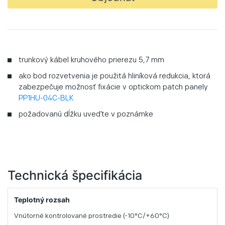
trunkový kábel kruhového prierezu 5,7 mm
ako bod rozvetvenia je použitá hliníková redukcia, ktorá
zabezpečuje možnosť fixácie v optickom patch panely
PP1HU-04C-BLK
požadovanú dĺžku uveďte v poznámke
Technická špecifikácia
Teplotný rozsah
Vnútorné kontrolované prostredie (-10°C/+60°C)