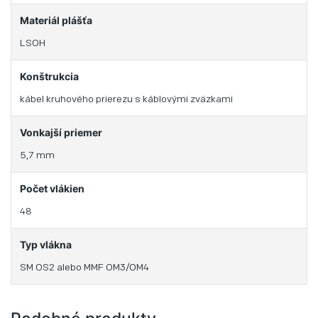
Materiál plášťa
LSOH
Konštrukcia
kábel kruhového prierezu s káblovými zväzkami
Vonkajší priemer
5,7 mm
Počet vlákien
48
Typ vlákna
SM OS2 alebo MMF OM3/OM4