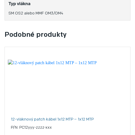
Typ vlákna
SM OS2 alebo MMF OM3/OM4
Podobné produkty
12-vláknový patch kábel 1x12 MTP – 1x12 MTP
P/N: PC12yyy-zzzz-xxx