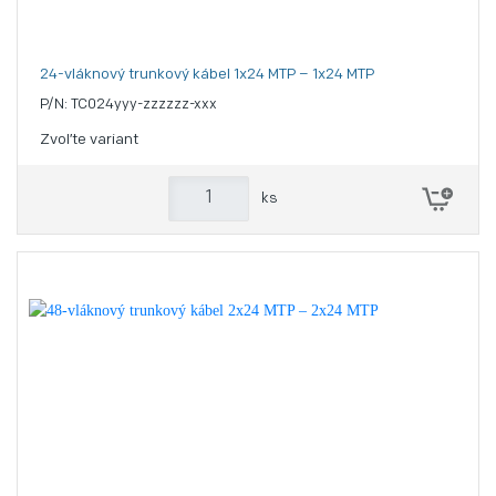
24-vláknový trunkový kábel 1x24 MTP – 1x24 MTP
P/N: TC024yyy-zzzzzz-xxx
Zvoľte variant
ks