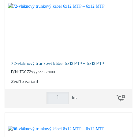
72-vláknový trunkový kábel 6x12 MTP – 6x12 MTP
P/N: TC072yyy-zzzz-xxx
Zvoľte variant
ks