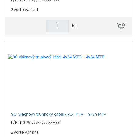
P/N: TC072yyy-zzzzzz-xxx
Zvoľte variant
ks
96-vláknový trunkový kábel 4x24 MTP – 4x24 MTP
P/N: TC096yyy-zzzzzz-xxx
Zvoľte variant