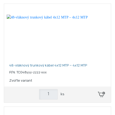
48-vláknový trunkový kábel 4x12 MTP – 4x12 MTP
P/N: TC048yyy-zzzz-xxx
Zvoľte variant
ks