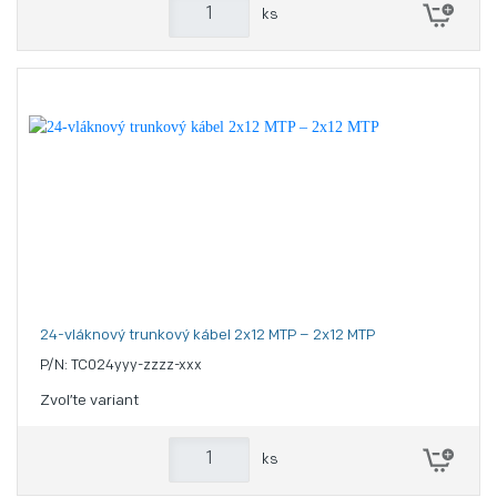
ks
24-vláknový trunkový kábel 2x12 MTP – 2x12 MTP
P/N: TC024yyy-zzzz-xxx
Zvoľte variant
ks