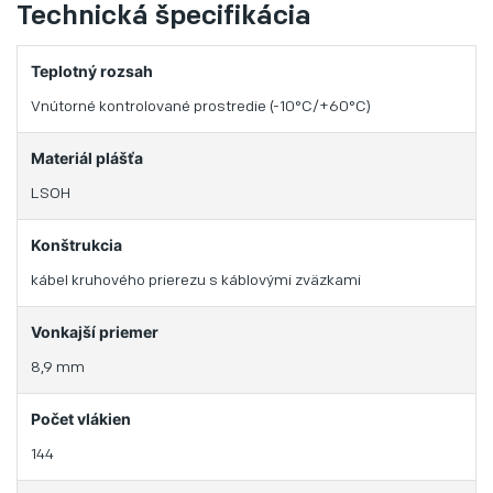
Technická špecifikácia
Teplotný rozsah
Vnútorné kontrolované prostredie (-10°C/+60°C)
Materiál plášťa
LSOH
Konštrukcia
kábel kruhového prierezu s káblovými zväzkami
Vonkajší priemer
8,9 mm
Počet vlákien
144