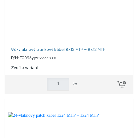
96-vláknový trunkový kábel 8x12 MTP – 8x12 MTP
P/N: TC096yyy-zzzz-xxx
Zvoľte variant
ks