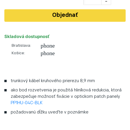
-
Objednať
Skladová dostupnosť
phone
Bratislava:
phone
Košice:
trunkový kábel kruhového prierezu 8,9 mm
ako bod rozvetvenia je použitá hliníková redukcia, ktorá
zabezpečuje možnosť fixácie v optickom patch panely
PP1HU-04C-BLK
požadovanú dĺžku uveďte v poznámke