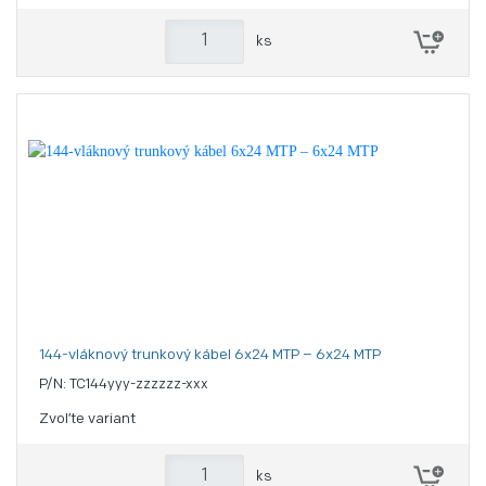
ks
144-vláknový trunkový kábel 6x24 MTP – 6x24 MTP
P/N: TC144yyy-zzzzzz-xxx
Zvoľte variant
ks