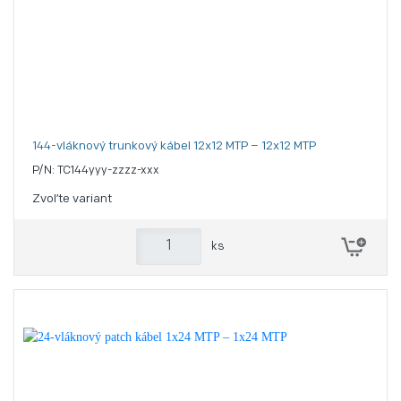
144-vláknový trunkový kábel 12x12 MTP – 12x12 MTP
P/N: TC144yyy-zzzz-xxx
Zvoľte variant
ks