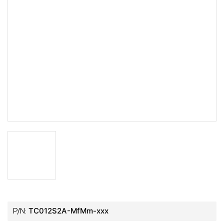
TC012S2A-MfMm-xxx
P/N: