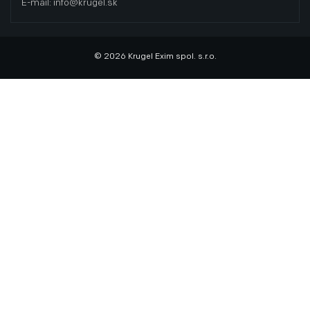
E-mail: info@krugel.sk
© 2026 Krugel Exim spol. s.r.o.