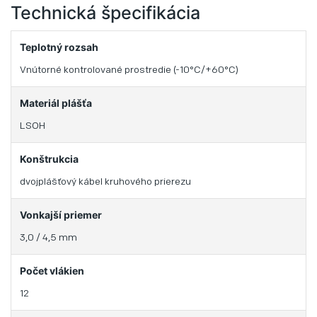
Technická špecifikácia
Teplotný rozsah
Vnútorné kontrolované prostredie (-10°C/+60°C)
Materiál plášťa
LSOH
Konštrukcia
dvojplášťový kábel kruhového prierezu
Vonkajší priemer
3,0 / 4,5 mm
Počet vlákien
12