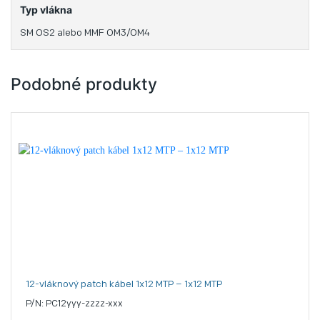
Typ vlákna
SM OS2 alebo MMF OM3/OM4
Podobné produkty
12-vláknový patch kábel 1x12 MTP – 1x12 MTP
P/N: PC12yyy-zzzz-xxx