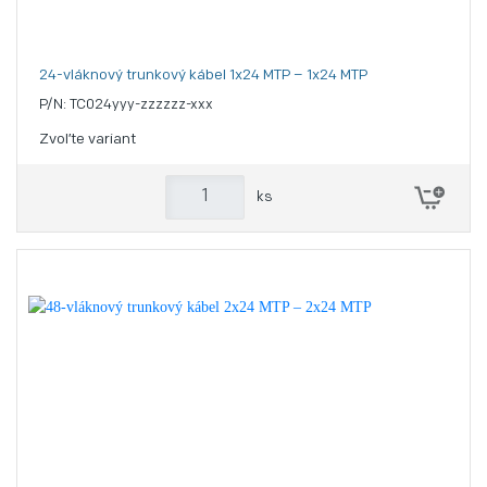
24-vláknový trunkový kábel 1x24 MTP – 1x24 MTP
P/N: TC024yyy-zzzzzz-xxx
Zvoľte variant
ks