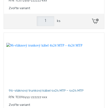
P/N: TC072yyy-zzzzzz-xxx
Zvoľte variant
ks
96-vláknový trunkový kábel 4x24 MTP – 4x24 MTP
P/N: TC096yyy-zzzzzz-xxx
Zvoľte variant