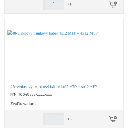
ks
48-vláknový trunkový kábel 4x12 MTP – 4x12 MTP
P/N: TC048yyy-zzzz-xxx
Zvoľte variant
ks