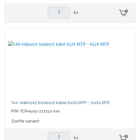
ks
144-vláknový trunkový kábel 6x24 MTP – 6x24 MTP
P/N: TC144yyy-zzzzzz-xxx
Zvoľte variant
ks