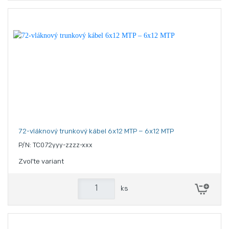
72-vláknový trunkový kábel 6x12 MTP – 6x12 MTP
P/N: TC072yyy-zzzz-xxx
Zvoľte variant
ks