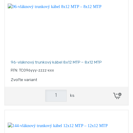
96-vláknový trunkový kábel 8x12 MTP – 8x12 MTP
P/N: TC096yyy-zzzz-xxx
Zvoľte variant
ks