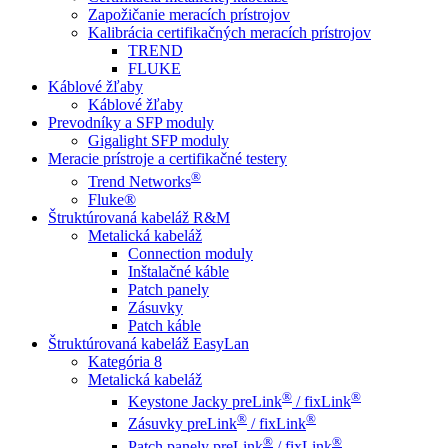
Zapožičanie meracích prístrojov
Kalibrácia certifikačných meracích prístrojov
TREND
FLUKE
Káblové žľaby
Káblové žľaby
Prevodníky a SFP moduly
Gigalight SFP moduly
Meracie prístroje a certifikačné testery
®
Trend Networks
Fluke®
Štruktúrovaná kabeláž R&M
Metalická kabeláž
Connection moduly
Inštalačné káble
Patch panely
Zásuvky
Patch káble
Štruktúrovaná kabeláž EasyLan
Kategória 8
Metalická kabeláž
®
®
Keystone Jacky preLink
/ fixLink
®
®
Zásuvky preLink
/ fixLink
®
®
Patch panely preLink
/ fixLink