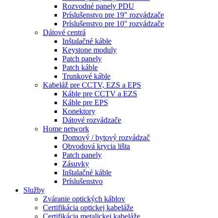
Rozvodné panely PDU
Príslušenstvo pre 19" rozvádzače
Príslušenstvo pre 10" rozvádzače
Dátové centrá
Inštalačné káble
Keystone moduly
Patch panely
Patch káble
Trunkové káble
Kabeláž pre CCTV, EZS a EPS
Káble pre CCTV a EZS
Káble pre EPS
Konektory
Dátové rozvádzače
Home network
Domový / bytový rozvádzač
Obvodová krycia lišta
Patch panely
Zásuvky
Inštalačné káble
Príslušenstvo
Služby
Zváranie optických káblov
Certifikácia optickej kabeláže
Certifikácia metalickej kabeláže