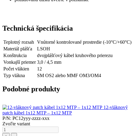
Technická špecifikácia
Teplotný rozsah
Vnútorné kontrolované prostredie (-10°C/+60°C)
Materiál plášťa
LSOH
Konštrukcia
dvojplášťový kábel kruhového prierezu
Vonkajší priemer
3,0 / 4,5 mm
Počet vlákien
12
Typ vlákna
SM OS2 alebo MMF OM3/OM4
Podobné produkty
12-vláknový
patch kábel 1x12 MTP – 1x12 MTP
P/N: PC12yyy-zzzz-xxx
Zvoľte variant