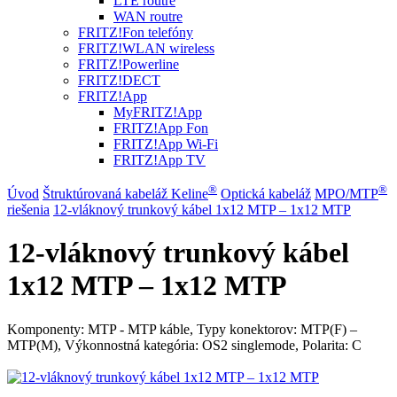
LTE routre
WAN routre
FRITZ!Fon telefóny
FRITZ!WLAN wireless
FRITZ!Powerline
FRITZ!DECT
FRITZ!App
MyFRITZ!App
FRITZ!App Fon
FRITZ!App Wi-Fi
FRITZ!App TV
®
®
Úvod
Štruktúrovaná kabeláž Keline
Optická kabeláž
MPO/MTP
riešenia
12-vláknový trunkový kábel 1x12 MTP – 1x12 MTP
12-vláknový trunkový kábel
1x12 MTP – 1x12 MTP
Komponenty: MTP - MTP káble, Typy konektorov: MTP(F) –
MTP(M), Výkonnostná kategória: OS2 singlemode, Polarita: C