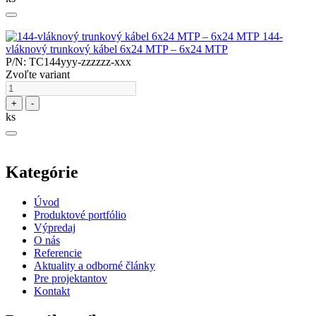
144-
vláknový trunkový kábel 6x24 MTP – 6x24 MTP
P/N: TC144yyy-zzzzzz-xxx
Zvoľte variant
+
-
ks
Kategórie
Úvod
Produktové portfólio
Výpredaj
O nás
Referencie
Aktuality a odborné články
Pre projektantov
Kontakt