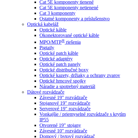
Cat 5E komponenty tienené
Cat 5E komponenty netienené
Cat 3 komponenty
Ostatné komponenty a príslušenstvo
Optická kabeláž
Optické káble
Okonektorované optické káble
®
MPO/MTP
​ riešenia
Pigtaily
Optické patch káble
Optické adaptéry
Optické patch panely
Optické distribučné boxy
Optické kazety, držiaky a ochrany zvarov
Optické hrncové spojky
Náradie a spotrebný materiál
Dátové rozvádzače
Závesné 19" rozvádzače
Stojanové 19" rozvádzače
Serverové 19" rozvádzače
Vonkajšie / priemyselné rozvádzače s krytím
IP55
Otvorené 19" stojany
Závesné 10" rozvádzače
Domový / bytový rozvádzač