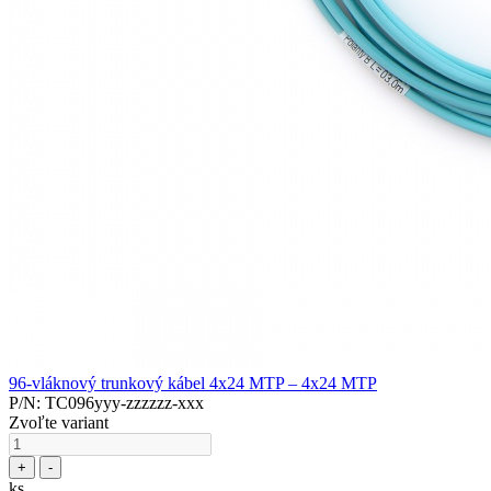
96-vláknový trunkový kábel 4x24 MTP – 4x24 MTP
P/N: TC096yyy-zzzzzz-xxx
Zvoľte variant
+
-
ks