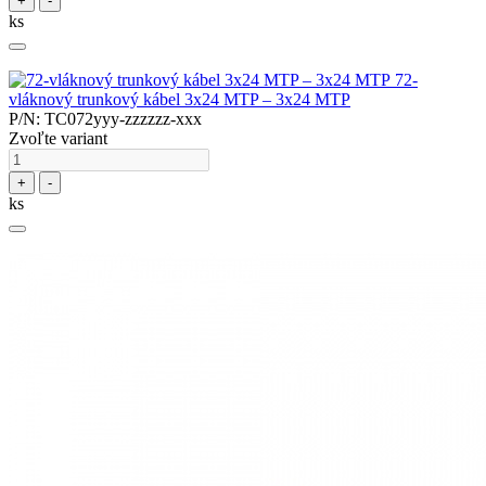
+
-
ks
72-
vláknový trunkový kábel 3x24 MTP – 3x24 MTP
P/N: TC072yyy-zzzzzz-xxx
Zvoľte variant
+
-
ks