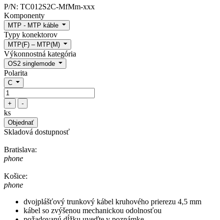
P/N:
TC012S2C-MfMm-xxx
Komponenty
MTP - MTP káble
Typy konektorov
MTP(F) – MTP(M)
Výkonnostná kategória
OS2 singlemode
Polarita
C
+
-
ks
Objednať
Skladová dostupnosť
Bratislava:
phone
Košice:
phone
dvojplášťový trunkový kábel kruhového prierezu 4,5 mm
kábel so zvýšenou mechanickou odolnosťou
požadovanú dĺžku uveďte v poznámke