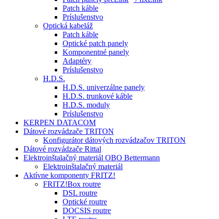
Patch káble
Príslušenstvo
Optická kabeláž
Patch káble
Optické patch panely
Komponentné panely
Adaptéry
Príslušenstvo
H.D.S.
H.D.S. univerzálne panely
H.D.S. trunkové káble
H.D.S. moduly
Príslušenstvo
KERPEN DATACOM
Dátové rozvádzače TRITON
Konfigurátor dátových rozvádzačov TRITON
Dátové rozvádzače Rittal
Elektroinštalačný materiál OBO Bettermann
Elektroinštalačný materiál
Aktívne komponenty FRITZ!
FRITZ!Box routre
DSL routre
Optické routre
DOCSIS routre