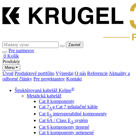
Zavrieť
Pre partnerov
0
Košík
Produkty
Menu
Úvod
Produktové portfólio
Výpredaj
O nás
Referencie
Aktuality a
odborné články
Pre projektantov
Kontakt
®
Štruktúrovaná kabeláž Keline
Metalická kabeláž
Cat 8 komponenty
Cat 7
a Cat 7 inštalačné káble
A
Cat 6
interoperabilné komponenty
A
Cat 6A / Class E
systém
A
Cat 6 komponenty tienené
Cat 6 komponenty netienené