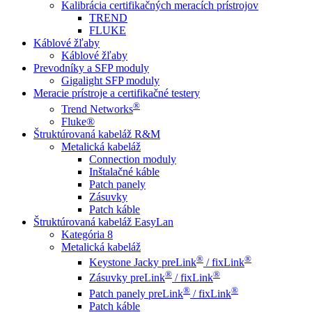
Kalibrácia certifikačných meracích prístrojov
TREND
FLUKE
Káblové žľaby
Káblové žľaby
Prevodníky a SFP moduly
Gigalight SFP moduly
Meracie prístroje a certifikačné testery
®
Trend Networks
Fluke®
Štruktúrovaná kabeláž R&M
Metalická kabeláž
Connection moduly
Inštalačné káble
Patch panely
Zásuvky
Patch káble
Štruktúrovaná kabeláž EasyLan
Kategória 8
Metalická kabeláž
®
®
Keystone Jacky preLink
/ fixLink
®
®
Zásuvky preLink
/ fixLink
®
®
Patch panely preLink
/ fixLink
Patch káble