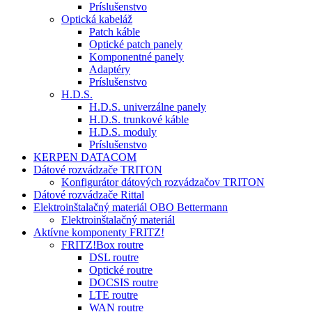
Príslušenstvo
Optická kabeláž
Patch káble
Optické patch panely
Komponentné panely
Adaptéry
Príslušenstvo
H.D.S.
H.D.S. univerzálne panely
H.D.S. trunkové káble
H.D.S. moduly
Príslušenstvo
KERPEN DATACOM
Dátové rozvádzače TRITON
Konfigurátor dátových rozvádzačov TRITON
Dátové rozvádzače Rittal
Elektroinštalačný materiál OBO Bettermann
Elektroinštalačný materiál
Aktívne komponenty FRITZ!
FRITZ!Box routre
DSL routre
Optické routre
DOCSIS routre
LTE routre
WAN routre