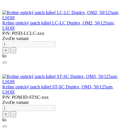
Keline optický patch kábel LC-LC Duplex, OM2, 50/125µm,
LSOH
P/N: P05D-LCLC-xxx
Zvoľte variant
+
-
ks
Keline optický patch kábel ST-SC Duplex, OM3, 50/125µm,
LSOH
P/N: POM3D-STSC-xxx
Zvoľte variant
+
-
ks