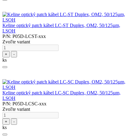
Keline optický patch kábel LC-ST Duplex, OM2, 50/125µm,
LSOH
P/N: P05D-LCST-xxx
Zvoľte variant
+
-
ks
Keline optický patch kábel LC-SC Duplex, OM2, 50/125µm,
LSOH
P/N: P05D-LCSC-xxx
Zvoľte variant
+
-
ks