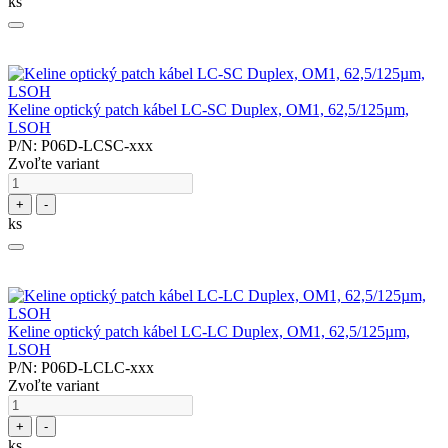
ks
Keline optický patch kábel LC-SC Duplex, OM1, 62,5/125µm,
LSOH
P/N: P06D-LCSC-xxx
Zvoľte variant
+
-
ks
Keline optický patch kábel LC-LC Duplex, OM1, 62,5/125µm,
LSOH
P/N: P06D-LCLC-xxx
Zvoľte variant
+
-
ks