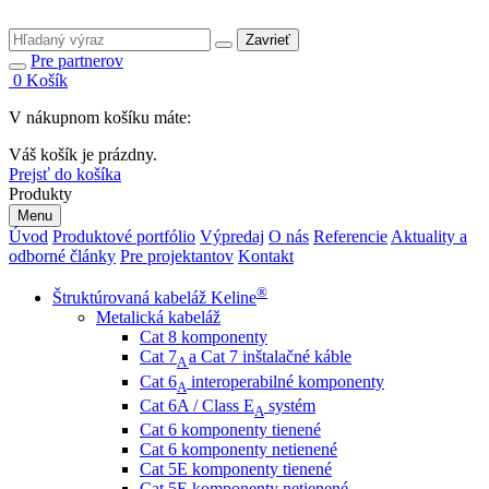
Zavrieť
Pre partnerov
0
Košík
V nákupnom košíku máte:
Váš košík je prázdny.
Prejsť do košíka
Produkty
Menu
Úvod
Produktové portfólio
Výpredaj
O nás
Referencie
Aktuality a
odborné články
Pre projektantov
Kontakt
®
Štruktúrovaná kabeláž Keline
Metalická kabeláž
Cat 8 komponenty
Cat 7
a Cat 7 inštalačné káble
A
Cat 6
interoperabilné komponenty
A
Cat 6A / Class E
systém
A
Cat 6 komponenty tienené
Cat 6 komponenty netienené
Cat 5E komponenty tienené
Cat 5E komponenty netienené