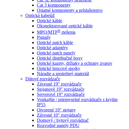
Cat 3 komponenty
Ostatné komponenty a príslušenstvo
Optická kabeláž
Optické káble
Okonektorované optické káble
®
MPO/MTP
​ riešenia
Pigtaily
Optické patch káble
Optické adaptéry
Optické patch panely
Optické distribučné boxy
Optické kazety, držiaky a ochrany zvarov
Optické hrncové spojky
Náradie a spotrebný materiál
Dátové rozvádzače
Závesné 19" rozvádzače
Stojanové 19" rozvádzače
Serverové 19" rozvádzače
Vonkajšie / priemyselné rozvádzače s krytím
IP55
Otvorené 19" stojany
Závesné 10" rozvádzače
Domový / bytový rozvádzač
Rozvodné panely PDU