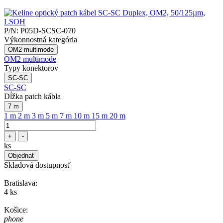
P/N:
P05D-SCSC-070
Výkonnostná kategória
OM2 multimode
OM2 multimode
Typy konektorov
SC-SC
SC-SC
Dĺžka patch kábla
7 m
1 m
2 m
3 m
5 m
7 m
10 m
15 m
20 m
+
-
ks
Objednať
Skladová dostupnosť
Bratislava:
4 ks
Košice:
phone