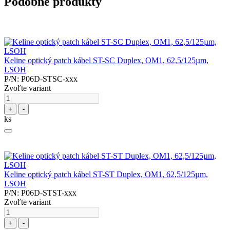
Podobné produkty
Keline optický patch kábel ST-SC Duplex, OM1, 62,5/125µm,
LSOH
P/N: P06D-STSC-xxx
Zvoľte variant
+
-
ks
Keline optický patch kábel ST-ST Duplex, OM1, 62,5/125µm,
LSOH
P/N: P06D-STST-xxx
Zvoľte variant
+
-