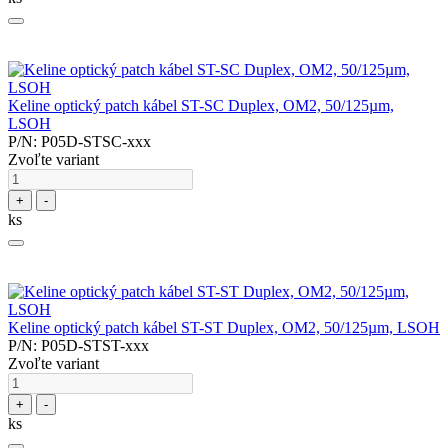
Keline optický patch kábel ST-SC Duplex, OM2, 50/125µm,
LSOH
P/N: P05D-STSC-xxx
Zvoľte variant
+
-
ks
Keline optický patch kábel ST-ST Duplex, OM2, 50/125µm, LSOH
P/N: P05D-STST-xxx
Zvoľte variant
+
-
ks