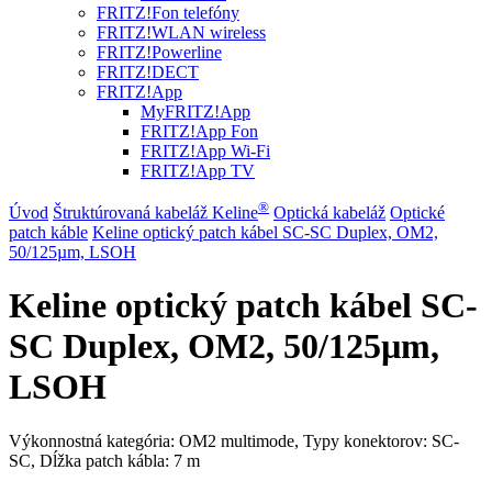
FRITZ!Fon telefóny
FRITZ!WLAN wireless
FRITZ!Powerline
FRITZ!DECT
FRITZ!App
MyFRITZ!App
FRITZ!App Fon
FRITZ!App Wi-Fi
FRITZ!App TV
®
Úvod
Štruktúrovaná kabeláž Keline
Optická kabeláž
Optické
patch káble
Keline optický patch kábel SC-SC Duplex, OM2,
50/125µm, LSOH
Keline optický patch kábel SC-
SC Duplex, OM2, 50/125µm,
LSOH
Výkonnostná kategória: OM2 multimode, Typy konektorov: SC-
SC, Dĺžka patch kábla: 7 m