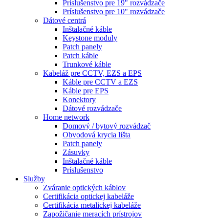
Príslušenstvo pre 19" rozvádzače
Príslušenstvo pre 10" rozvádzače
Dátové centrá
Inštalačné káble
Keystone moduly
Patch panely
Patch káble
Trunkové káble
Kabeláž pre CCTV, EZS a EPS
Káble pre CCTV a EZS
Káble pre EPS
Konektory
Dátové rozvádzače
Home network
Domový / bytový rozvádzač
Obvodová krycia lišta
Patch panely
Zásuvky
Inštalačné káble
Príslušenstvo
Služby
Zváranie optických káblov
Certifikácia optickej kabeláže
Certifikácia metalickej kabeláže
Zapožičanie meracích prístrojov