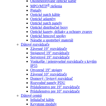
Okonektorované optické káble
®
MPO/MTP
​ riešenia
Pigtaily
Optické patch káble
Optické adaptéry
Optické patch panely
Optické distribučné boxy
Optické kazety, držiaky a ochrany zvarov
Optické hrncové spojky
Náradie a spotrebný materiál
Dátové rozvádzače
Závesné 19" rozvádzače
Stojanové 19" rozvádzače
Serverové 19" rozvádzače
Vonkajšie / priemyselné rozvádzače s krytím
IP55
Otvorené 19" stojany
Závesné 10" rozvádzače
Domový / bytový rozvádzač
Rozvodné panely PDU
Príslušenstvo pre 19" rozvádzače
Príslušenstvo pre 10" rozvádzače
Dátové centrá
Inštalačné káble
Keystone moduly