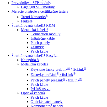
Prevodníky a SFP moduly
Gigalight SFP moduly
Meracie prístroje a certifikačné testery
®
Trend Networks
Fluke®
Štruktúrovaná kabeláž R&M
Metalická kabeláž
Connection moduly
Inštalačné káble
Patch panely
Zásuvky
Patch káble
Štruktúrovaná kabeláž EasyLan
Kategória 8
Metalická kabeláž
®
®
Keystone Jacky preLink
/ fixLink
®
®
Zásuvky preLink
/ fixLink
®
®
Patch panely preLink
/ fixLink
Patch káble
Príslušenstvo
Optická kabeláž
Patch káble
Optické patch panely
Komponentné panely