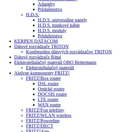
Adaptéry
Príslušenstvo
H.D.S.
H.D.S. univerzálne panely
H.D.S. trunkové káble
H.D.S. moduly
Príslušenstvo
KERPEN DATACOM
Dátové rozvádzače TRITON
Konfigurátor dátových rozvádzačov TRITON
Dátové rozvádzače Rittal
Elektroinštalačný materiál OBO Bettermann
Elektroinštalačný materiál
Aktívne komponenty FRITZ!
FRITZ!Box routre
DSL routre
Optické routre
DOCSIS routre
LTE routre
WAN routre
FRITZ!Fon telefóny
FRITZ!WLAN wireless
FRITZ!Powerline
FRITZ!DECT
FRITZ!App