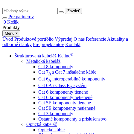
Zavrieť
Pre partnerov
0
Košík
Produkty
Menu
Úvod
Produktové portfólio
Výpredaj
O nás
Referencie
Aktuality a
odborné články
Pre projektantov
Kontakt
®
Štruktúrovaná kabeláž Keline
Metalická kabeláž
Cat 8 komponenty
Cat 7
a Cat 7 inštalačné káble
A
Cat 6
interoperabilné komponenty
A
Cat 6A / Class E
systém
A
Cat 6 komponenty tienené
Cat 6 komponenty netienené
Cat 5E komponenty tienené
Cat 5E komponenty netienené
Cat 3 komponenty
Ostatné komponenty a príslušenstvo
Optická kabeláž
Optické káble