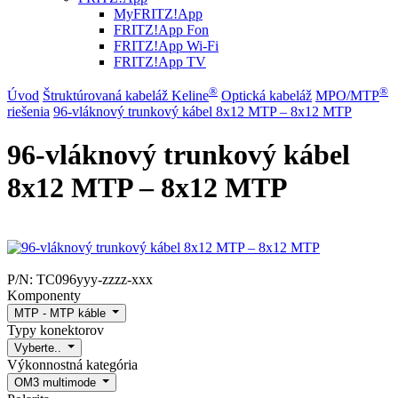
MyFRITZ!App
FRITZ!App Fon
FRITZ!App Wi-Fi
FRITZ!App TV
®
®
Úvod
Štruktúrovaná kabeláž Keline
Optická kabeláž
MPO/MTP
riešenia
96-vláknový trunkový kábel 8x12 MTP – 8x12 MTP
96-vláknový trunkový kábel
8x12 MTP – 8x12 MTP
P/N:
TC096yyy-zzzz-xxx
Komponenty
MTP - MTP káble
Typy konektorov
Vyberte..
Výkonnostná kategória
OM3 multimode