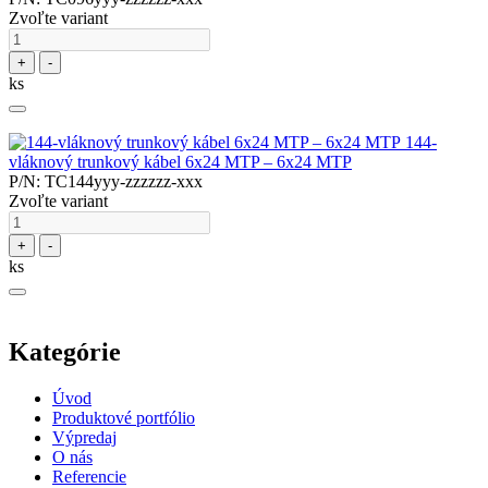
Zvoľte variant
+
-
ks
144-
vláknový trunkový kábel 6x24 MTP – 6x24 MTP
P/N: TC144yyy-zzzzzz-xxx
Zvoľte variant
+
-
ks
Kategórie
Úvod
Produktové portfólio
Výpredaj
O nás
Referencie