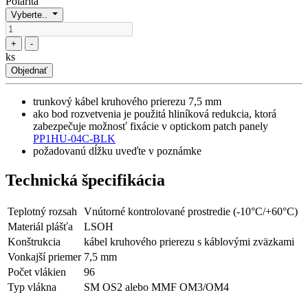
Polarita
Vyberte..
+
-
ks
Objednať
trunkový kábel kruhového prierezu 7,5 mm
ako bod rozvetvenia je použitá hliníková redukcia, ktorá
zabezpečuje možnosť fixácie v optickom patch panely
PP1HU-04C-BLK
požadovanú dĺžku uveďte v poznámke
Technická špecifikácia
Teplotný rozsah
Vnútorné kontrolované prostredie (-10°C/+60°C)
Materiál plášťa
LSOH
Konštrukcia
kábel kruhového prierezu s káblovými zväzkami
Vonkajší priemer
7,5 mm
Počet vlákien
96
Typ vlákna
SM OS2 alebo MMF OM3/OM4