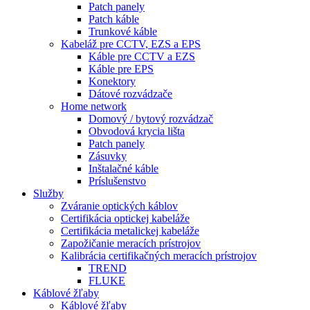
Patch panely
Patch káble
Trunkové káble
Kabeláž pre CCTV, EZS a EPS
Káble pre CCTV a EZS
Káble pre EPS
Konektory
Dátové rozvádzače
Home network
Domový / bytový rozvádzač
Obvodová krycia lišta
Patch panely
Zásuvky
Inštalačné káble
Príslušenstvo
Služby
Zváranie optických káblov
Certifikácia optickej kabeláže
Certifikácia metalickej kabeláže
Zapožičanie meracích prístrojov
Kalibrácia certifikačných meracích prístrojov
TREND
FLUKE
Káblové žľaby
Káblové žľaby