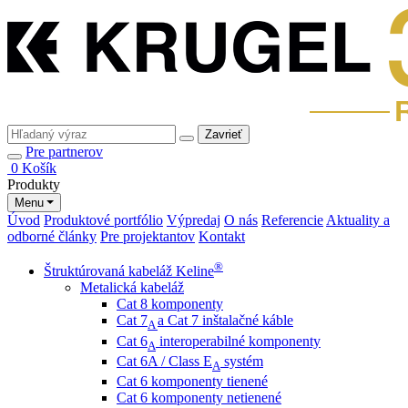
Zavrieť
Pre partnerov
0
Košík
Produkty
Menu
Úvod
Produktové portfólio
Výpredaj
O nás
Referencie
Aktuality a
odborné články
Pre projektantov
Kontakt
®
Štruktúrovaná kabeláž Keline
Metalická kabeláž
Cat 8 komponenty
Cat 7
a Cat 7 inštalačné káble
A
Cat 6
interoperabilné komponenty
A
Cat 6A / Class E
systém
A
Cat 6 komponenty tienené
Cat 6 komponenty netienené