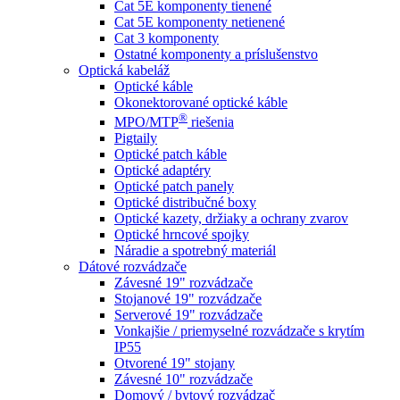
Cat 5E komponenty tienené
Cat 5E komponenty netienené
Cat 3 komponenty
Ostatné komponenty a príslušenstvo
Optická kabeláž
Optické káble
Okonektorované optické káble
®
MPO/MTP
​ riešenia
Pigtaily
Optické patch káble
Optické adaptéry
Optické patch panely
Optické distribučné boxy
Optické kazety, držiaky a ochrany zvarov
Optické hrncové spojky
Náradie a spotrebný materiál
Dátové rozvádzače
Závesné 19" rozvádzače
Stojanové 19" rozvádzače
Serverové 19" rozvádzače
Vonkajšie / priemyselné rozvádzače s krytím
IP55
Otvorené 19" stojany
Závesné 10" rozvádzače
Domový / bytový rozvádzač