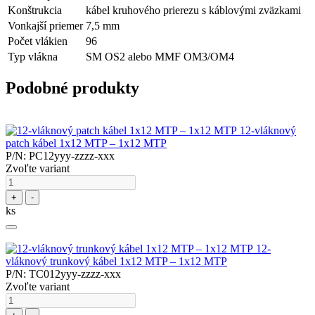
Konštrukcia
kábel kruhového prierezu s káblovými zväzkami
Vonkajší priemer
7,5 mm
Počet vlákien
96
Typ vlákna
SM OS2 alebo MMF OM3/OM4
Podobné produkty
12-vláknový
patch kábel 1x12 MTP – 1x12 MTP
P/N: PC12yyy-zzzz-xxx
Zvoľte variant
+
-
ks
12-
vláknový trunkový kábel 1x12 MTP – 1x12 MTP
P/N: TC012yyy-zzzz-xxx
Zvoľte variant