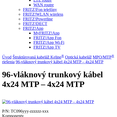
LTE routre
WAN routre
FRITZ!Fon telefóny
FRITZ!WLAN wireless
FRITZ!Powerline
FRITZ!DECT
FRITZ!App
MyFRITZ!App
FRITZ!App Fon
FRITZ!App Wi-Fi
FRITZ!App TV
®
®
Úvod
Štruktúrovaná kabeláž Keline
Optická kabeláž
MPO/MTP
riešenia
96-vláknový trunkový kábel 4x24 MTP – 4x24 MTP
96-vláknový trunkový kábel
4x24 MTP – 4x24 MTP
P/N:
TC096yyy-zzzzzz-xxx
Komponenty