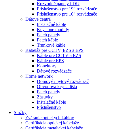
Rozvodné panely PDU
Príslušenstvo pre 19" rozvádzače
Príslušenstvo pre 10" rozvádzače
Dátové centrá
Inštalačné káble
Keystone moduly
Patch panely
Patch káble
Trunkové káble
Kabeláž pre CCTV, EZS a EPS
Káble pre CCTV a EZS
Káble pre EPS
Konektory
Dátové rozvádzače
Home network
Domový / bytový rozvádzač
Obvodová krycia lišta
Patch panely
Zásuvky
Inštalačné káble
Príslušenstvo
Služby
Zváranie optických káblov
Certifikácia optickej kabeláže
Certifikácia metalickej kabeláže