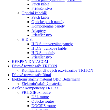
Patch káble
Príslušenstvo
Optická kabeláž
Patch káble
Optické patch panely
Komponentné panely
Adaptéry
Príslušenstvo
H.D.S.
H.D.S. univerzálne panely
H.D.S. trunkové káble
H.D.S. moduly
Príslušenstvo
KERPEN DATACOM
Dátové rozvádzače TRITON
Konfigurátor dátových rozvádzačov TRITON
Dátové rozvádzače Rittal
Elektroinštalačný materiál OBO Bettermann
Elektroinštalačný materiál
Aktívne komponenty FRITZ!
FRITZ!Box routre
DSL routre
Optické routre
DOCSIS routre