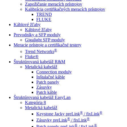
Zapožičanie meracích prístrojov
Kalibrácia certifikačných meracích prístrojov
TREND
FLUKE
Káblové žľaby
Káblové žľaby
Prevodníky a SFP moduly
Gigalight SFP moduly
Meracie prístroje a certifikačné testery
®
Trend Networks
Fluke®
Štruktúrovaná kabeláž R&M
Metalická kabeláž
Connection moduly
Inštalačné káble
Patch panely
Zásuvky
Patch káble
Štruktúrovaná kabeláž EasyLan
Kategória 8
Metalická kabeláž
®
®
Keystone Jacky preLink
/ fixLink
®
®
Zásuvky preLink
/ fixLink
®
®
Patch panely preLink
/ fixLink