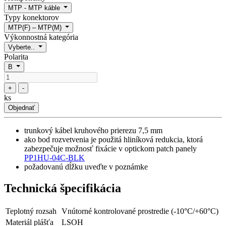
MTP - MTP káble
Typy konektorov
MTP(F) – MTP(M)
Výkonnostná kategória
Vyberte..
Polarita
B
+
-
ks
Objednať
trunkový kábel kruhového prierezu 7,5 mm
ako bod rozvetvenia je použitá hliníková redukcia, ktorá
zabezpečuje možnosť fixácie v optickom patch panely
PP1HU-04C-BLK
požadovanú dĺžku uveďte v poznámke
Technická špecifikácia
Teplotný rozsah
Vnútorné kontrolované prostredie (-10°C/+60°C)
Materiál plášťa
LSOH