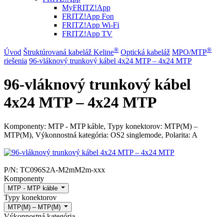
MyFRITZ!App
FRITZ!App Fon
FRITZ!App Wi-Fi
FRITZ!App TV
®
®
Úvod
Štruktúrovaná kabeláž Keline
Optická kabeláž
MPO/MTP
riešenia
96-vláknový trunkový kábel 4x24 MTP – 4x24 MTP
96-vláknový trunkový kábel
4x24 MTP – 4x24 MTP
Komponenty: MTP - MTP káble, Typy konektorov: MTP(M) –
MTP(M), Výkonnostná kategória: OS2 singlemode, Polarita: A
P/N:
TC096S2A-M2mM2m-xxx
Komponenty
MTP - MTP káble
Typy konektorov
MTP(M) – MTP(M)
Výkonnostná kategória