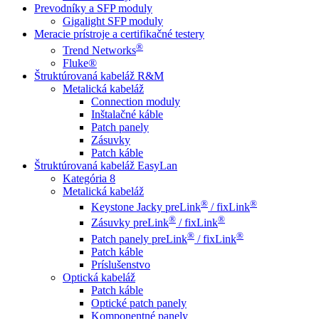
Prevodníky a SFP moduly
Gigalight SFP moduly
Meracie prístroje a certifikačné testery
®
Trend Networks
Fluke®
Štruktúrovaná kabeláž R&M
Metalická kabeláž
Connection moduly
Inštalačné káble
Patch panely
Zásuvky
Patch káble
Štruktúrovaná kabeláž EasyLan
Kategória 8
Metalická kabeláž
®
®
Keystone Jacky preLink
/ fixLink
®
®
Zásuvky preLink
/ fixLink
®
®
Patch panely preLink
/ fixLink
Patch káble
Príslušenstvo
Optická kabeláž
Patch káble
Optické patch panely
Komponentné panely