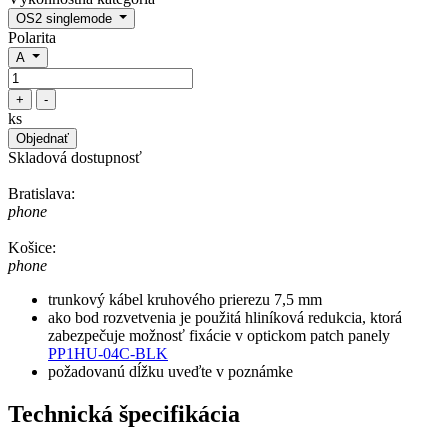
OS2 singlemode
Polarita
A
+
-
ks
Objednať
Skladová dostupnosť
Bratislava:
phone
Košice:
phone
trunkový kábel kruhového prierezu 7,5 mm
ako bod rozvetvenia je použitá hliníková redukcia, ktorá
zabezpečuje možnosť fixácie v optickom patch panely
PP1HU-04C-BLK
požadovanú dĺžku uveďte v poznámke
Technická špecifikácia