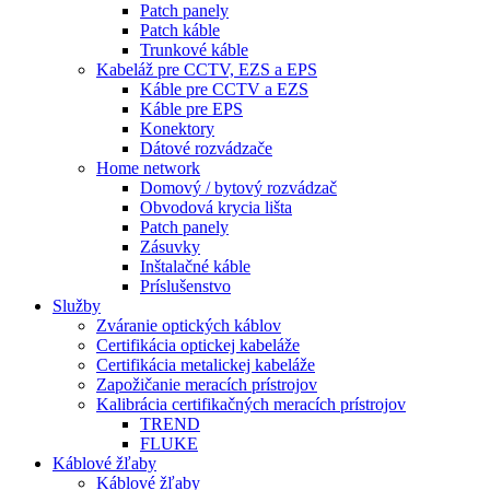
Patch panely
Patch káble
Trunkové káble
Kabeláž pre CCTV, EZS a EPS
Káble pre CCTV a EZS
Káble pre EPS
Konektory
Dátové rozvádzače
Home network
Domový / bytový rozvádzač
Obvodová krycia lišta
Patch panely
Zásuvky
Inštalačné káble
Príslušenstvo
Služby
Zváranie optických káblov
Certifikácia optickej kabeláže
Certifikácia metalickej kabeláže
Zapožičanie meracích prístrojov
Kalibrácia certifikačných meracích prístrojov
TREND
FLUKE
Káblové žľaby
Káblové žľaby