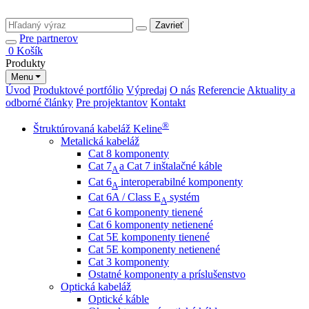
Zavrieť
Pre partnerov
0
Košík
Produkty
Menu
Úvod
Produktové portfólio
Výpredaj
O nás
Referencie
Aktuality a
odborné články
Pre projektantov
Kontakt
®
Štruktúrovaná kabeláž Keline
Metalická kabeláž
Cat 8 komponenty
Cat 7
a Cat 7 inštalačné káble
A
Cat 6
interoperabilné komponenty
A
Cat 6A / Class E
systém
A
Cat 6 komponenty tienené
Cat 6 komponenty netienené
Cat 5E komponenty tienené
Cat 5E komponenty netienené
Cat 3 komponenty
Ostatné komponenty a príslušenstvo
Optická kabeláž
Optické káble