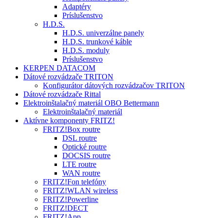
Adaptéry
Príslušenstvo
H.D.S.
H.D.S. univerzálne panely
H.D.S. trunkové káble
H.D.S. moduly
Príslušenstvo
KERPEN DATACOM
Dátové rozvádzače TRITON
Konfigurátor dátových rozvádzačov TRITON
Dátové rozvádzače Rittal
Elektroinštalačný materiál OBO Bettermann
Elektroinštalačný materiál
Aktívne komponenty FRITZ!
FRITZ!Box routre
DSL routre
Optické routre
DOCSIS routre
LTE routre
WAN routre
FRITZ!Fon telefóny
FRITZ!WLAN wireless
FRITZ!Powerline
FRITZ!DECT
FRITZ!App