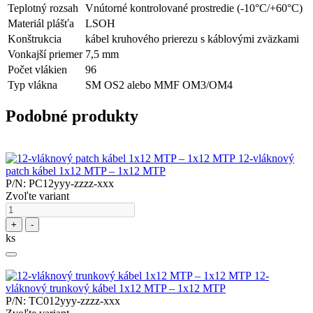
Teplotný rozsah
Vnútorné kontrolované prostredie (-10°C/+60°C)
Materiál plášťa
LSOH
Konštrukcia
kábel kruhového prierezu s káblovými zväzkami
Vonkajší priemer
7,5 mm
Počet vlákien
96
Typ vlákna
SM OS2 alebo MMF OM3/OM4
Podobné produkty
12-vláknový
patch kábel 1x12 MTP – 1x12 MTP
P/N: PC12yyy-zzzz-xxx
Zvoľte variant
+
-
ks
12-
vláknový trunkový kábel 1x12 MTP – 1x12 MTP
P/N: TC012yyy-zzzz-xxx