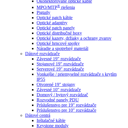
Okonektorované optické káble
®
MPO/MTP
​ riešenia
Pigtaily
Optické patch káble
Optické adaptéry
Optické patch panely
Optické distribučné boxy
Optické kazety, držiaky a ochrany zvarov
Optické hrncové spojky
Náradie a spotrebný materiál
Dátové rozvádzače
Závesné 19" rozvádzače
Stojanové 19" rozvádzače
Serverové 19" rozvádzače
Vonkajšie / priemyselné rozvádzače s krytím
IP55
Otvorené 19" stojany
Závesné 10" rozvádzače
Domový / bytový rozvádzač
Rozvodné panely PDU
Príslušenstvo pre 19" rozvádzače
Príslušenstvo pre 10" rozvádzače
Dátové centrá
Inštalačné káble
Keystone moduly