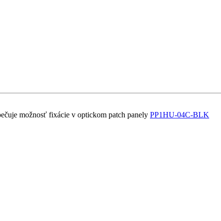
zpečuje možnosť fixácie v optickom patch panely
PP1HU-04C-BLK