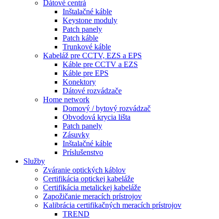
Dátové centrá
Inštalačné káble
Keystone moduly
Patch panely
Patch káble
Trunkové káble
Kabeláž pre CCTV, EZS a EPS
Káble pre CCTV a EZS
Káble pre EPS
Konektory
Dátové rozvádzače
Home network
Domový / bytový rozvádzač
Obvodová krycia lišta
Patch panely
Zásuvky
Inštalačné káble
Príslušenstvo
Služby
Zváranie optických káblov
Certifikácia optickej kabeláže
Certifikácia metalickej kabeláže
Zapožičanie meracích prístrojov
Kalibrácia certifikačných meracích prístrojov
TREND