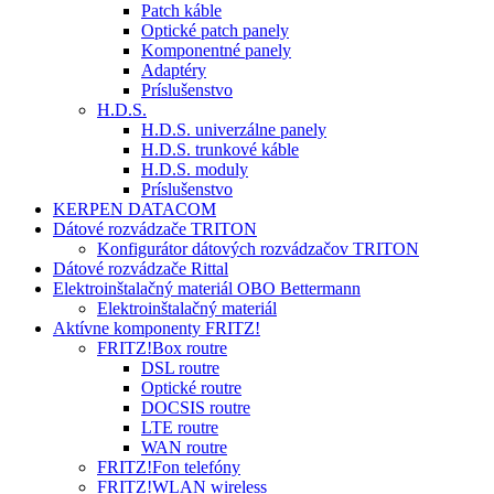
Patch káble
Optické patch panely
Komponentné panely
Adaptéry
Príslušenstvo
H.D.S.
H.D.S. univerzálne panely
H.D.S. trunkové káble
H.D.S. moduly
Príslušenstvo
KERPEN DATACOM
Dátové rozvádzače TRITON
Konfigurátor dátových rozvádzačov TRITON
Dátové rozvádzače Rittal
Elektroinštalačný materiál OBO Bettermann
Elektroinštalačný materiál
Aktívne komponenty FRITZ!
FRITZ!Box routre
DSL routre
Optické routre
DOCSIS routre
LTE routre
WAN routre
FRITZ!Fon telefóny
FRITZ!WLAN wireless