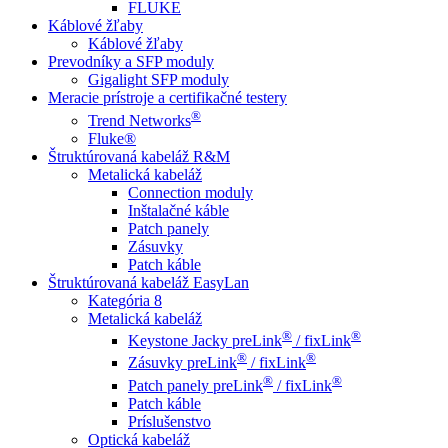
FLUKE
Káblové žľaby
Káblové žľaby
Prevodníky a SFP moduly
Gigalight SFP moduly
Meracie prístroje a certifikačné testery
®
Trend Networks
Fluke®
Štruktúrovaná kabeláž R&M
Metalická kabeláž
Connection moduly
Inštalačné káble
Patch panely
Zásuvky
Patch káble
Štruktúrovaná kabeláž EasyLan
Kategória 8
Metalická kabeláž
®
®
Keystone Jacky preLink
/ fixLink
®
®
Zásuvky preLink
/ fixLink
®
®
Patch panely preLink
/ fixLink
Patch káble
Príslušenstvo
Optická kabeláž