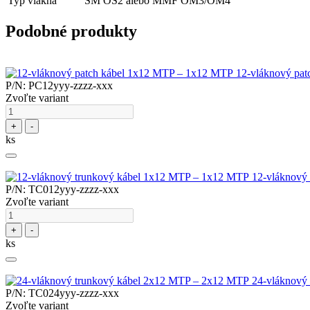
Typ vlákna
SM OS2 alebo MMF OM3/OM4
Podobné produkty
12-vláknový pa
P/N: PC12yyy-zzzz-xxx
Zvoľte variant
+
-
ks
12-vláknový
P/N: TC012yyy-zzzz-xxx
Zvoľte variant
+
-
ks
24-vláknový
P/N: TC024yyy-zzzz-xxx
Zvoľte variant