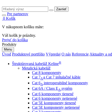
Zavrieť
Pre partnerov
0
Košík
V nákupnom košíku máte:
Váš košík je prázdny.
Prejsť do košíka
Produkty
Menu
Úvod
Produktové portfólio
Výpredaj
O nás
Referencie
Aktuality a o
®
Štruktúrovaná kabeláž Keline
Metalická kabeláž
Cat 8 komponenty
Cat 7
a Cat 7 inštalačné káble
A
Cat 6
interoperabilné komponenty
A
Cat 6A / Class E
systém
A
Cat 6 komponenty tienené
Cat 6 komponenty netienené
Cat 5E komponenty tienené
Cat 5E komponenty netienené
Cat 3 komponenty