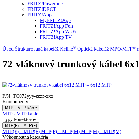
FRITZ!Powerline
FRITZ!DECT
FRITZ!App
MyFRITZ!App
FRITZ!App Fon
FRITZ!App Wi-Fi
FRITZ!App TV
®
®
Úvod
Štruktúrovaná kabeláž Keline
Optická kabeláž
MPO/MTP
​ 
72-vláknový trunkový kábel 6
P/N:
TC072yyy-zzzz-xxx
Komponenty
MTP - MTP káble
MTP - MTP káble
Typy konektorov
MTP(F) – MTP(F)
MTP(F) – MTP(F)
MTP(F) – MTP(M)
MTP(M) – MTP(M)
Výkonnostná kategória