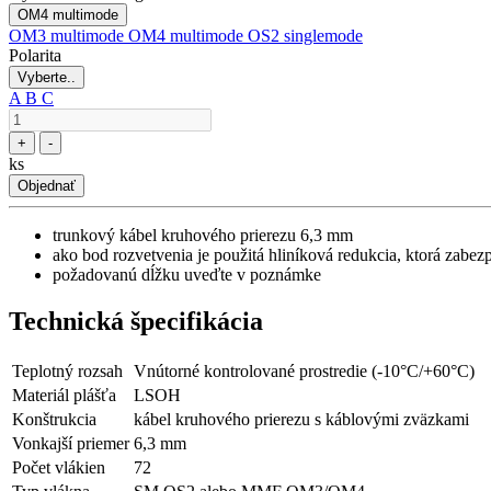
OM4 multimode
OM3 multimode
OM4 multimode
OS2 singlemode
Polarita
Vyberte..
A
B
C
+
-
ks
Objednať
trunkový kábel kruhového prierezu 6,3 mm
ako bod rozvetvenia je použitá hliníková redukcia, ktorá zabe
požadovanú dĺžku uveďte v poznámke
Technická špecifikácia
Teplotný rozsah
Vnútorné kontrolované prostredie (-10°C/+60°C)
Materiál plášťa
LSOH
Konštrukcia
kábel kruhového prierezu s káblovými zväzkami
Vonkajší priemer
6,3 mm
Počet vlákien
72