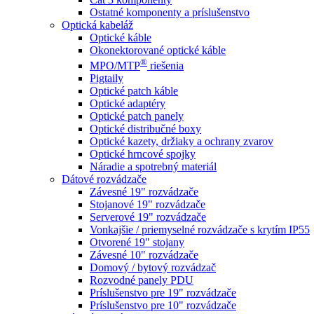
Ostatné komponenty a príslušenstvo
Optická kabeláž
Optické káble
Okonektorované optické káble
®
MPO/MTP
​ riešenia
Pigtaily
Optické patch káble
Optické adaptéry
Optické patch panely
Optické distribučné boxy
Optické kazety, držiaky a ochrany zvarov
Optické hrncové spojky
Náradie a spotrebný materiál
Dátové rozvádzače
Závesné 19" rozvádzače
Stojanové 19" rozvádzače
Serverové 19" rozvádzače
Vonkajšie / priemyselné rozvádzače s krytím IP55
Otvorené 19" stojany
Závesné 10" rozvádzače
Domový / bytový rozvádzač
Rozvodné panely PDU
Príslušenstvo pre 19" rozvádzače
Príslušenstvo pre 10" rozvádzače