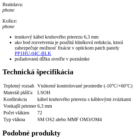
Bratislava:
phone
Košice:
phone
trunkový kábel kruhového prierezu 6,3 mm
ako bod rozvetvenia je použitá hliníková redukcia, ktorá
zabezpečuje možnosť fixácie v optickom patch panely
PP1HU-04C-BLK
požadovanú dĺžku uveďte v poznámke
Technická špecifikácia
Teplotný rozsah
Vnútorné kontrolované prostredie (-10°C/+60°C)
Materiál plášťa
LSOH
Konštrukcia
kábel kruhového prierezu s káblovými zväzkami
Vonkajší priemer
6,3 mm
Počet vlákien
72
Typ vlákna
SM OS2 alebo MMF OM3/OM4
Podobné produkty