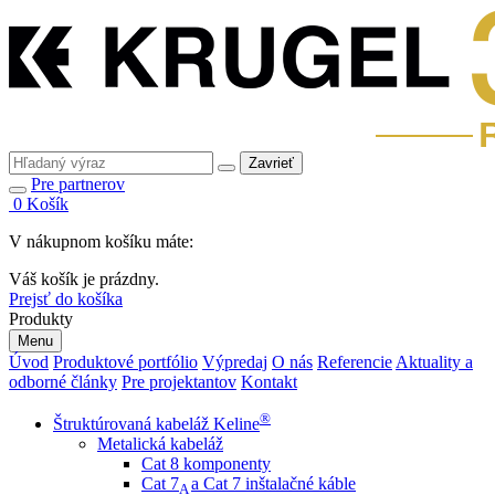
Zavrieť
Pre partnerov
0
Košík
V nákupnom košíku máte:
Váš košík je prázdny.
Prejsť do košíka
Produkty
Menu
Úvod
Produktové portfólio
Výpredaj
O nás
Referencie
Aktuality a
odborné články
Pre projektantov
Kontakt
®
Štruktúrovaná kabeláž Keline
Metalická kabeláž
Cat 8 komponenty
Cat 7
a Cat 7 inštalačné káble
A