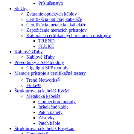
Príslušenstvo
Služby
Zváranie optických káblov
Certifikácia optickej kabeláže
Certifikácia metalickej kabeláže
Zapožičanie meracích prístrojov
Kalibrácia certifikačných meracích prístrojov
TREND
FLUKE
Káblové žľaby
Káblové žľaby
Prevodníky a SFP moduly
Gigalight SFP moduly
Meracie prístroje a certifikačné testery
®
Trend Networks
Fluke®
Štruktúrovaná kabeláž R&M
Metalická kabeláž
Connection moduly
Inštalačné káble
Patch panely
Zásuvky
Patch káble
Štruktúrovaná kabeláž EasyLan
Kategória 8