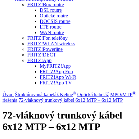
FRITZ!Box routre
DSL routre
Optické routre
DOCSIS routre
LTE routre
WAN routre
FRITZ!Fon telefóny
FRITZ!WLAN wireless
FRITZ!Powerline
FRITZ!DECT
FRITZ!App
MyFRITZ!App
FRITZ!App Fon
FRITZ!App Wi-Fi
FRITZ!App TV
®
®
Úvod
Štruktúrovaná kabeláž Keline
Optická kabeláž
MPO/MTP
riešenia
72-vláknový trunkový kábel 6x12 MTP – 6x12 MTP
72-vláknový trunkový kábel
6x12 MTP – 6x12 MTP