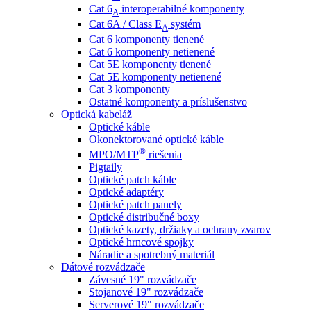
Cat 6
interoperabilné komponenty
A
Cat 6A / Class E
systém
A
Cat 6 komponenty tienené
Cat 6 komponenty netienené
Cat 5E komponenty tienené
Cat 5E komponenty netienené
Cat 3 komponenty
Ostatné komponenty a príslušenstvo
Optická kabeláž
Optické káble
Okonektorované optické káble
®
MPO/MTP
​ riešenia
Pigtaily
Optické patch káble
Optické adaptéry
Optické patch panely
Optické distribučné boxy
Optické kazety, držiaky a ochrany zvarov
Optické hrncové spojky
Náradie a spotrebný materiál
Dátové rozvádzače
Závesné 19" rozvádzače
Stojanové 19" rozvádzače
Serverové 19" rozvádzače