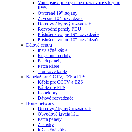
Vonkajšie / priemyselné rozvádzače s krytím
IP55
Otvorené 19" stojany
Závesné 10" rozvádzače
Domový / bytový rozvádzač
Rozvodné panely PDU
Príslušenstvo pre 19" rozvádzače
Príslušenstvo pre 10" rozvádzače
Dátové centrá
Inštalačné káble
Keystone moduly
Patch panely
Patch káble
Trunkové káble
Kabeláž pre CCTV, EZS a EPS
Káble pre CCTV a EZS
Káble pre EPS
Konektory
Dátové rozvádzače
Home network
Domový / bytový rozvádzač
Obvodová krycia lišta
Patch panely
Zásuvky
Inštalačné káble