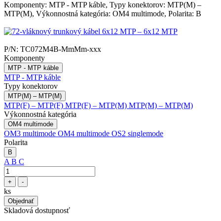
Komponenty: MTP - MTP káble, Typy konektorov: MTP(M) –
MTP(M), Výkonnostná kategória: OM4 multimode, Polarita: B
P/N:
TC072M4B-MmMm-xxx
Komponenty
MTP - MTP káble
MTP - MTP káble
Typy konektorov
MTP(M) – MTP(M)
MTP(F) – MTP(F)
MTP(F) – MTP(M)
MTP(M) – MTP(M)
Výkonnostná kategória
OM4 multimode
OM3 multimode
OM4 multimode
OS2 singlemode
Polarita
B
A
B
C
+
-
ks
Objednať
Skladová dostupnosť