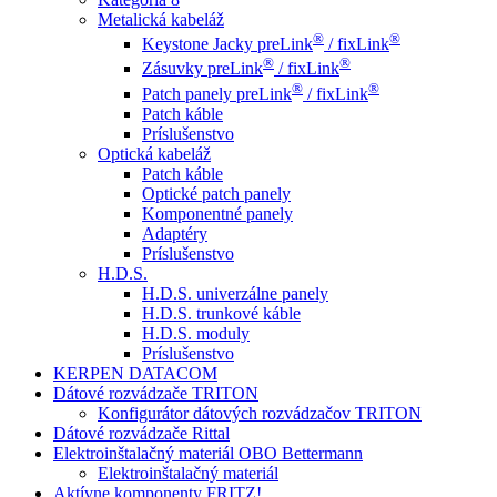
Metalická kabeláž
®
®
Keystone Jacky preLink
/ fixLink
®
®
Zásuvky preLink
/ fixLink
®
®
Patch panely preLink
/ fixLink
Patch káble
Príslušenstvo
Optická kabeláž
Patch káble
Optické patch panely
Komponentné panely
Adaptéry
Príslušenstvo
H.D.S.
H.D.S. univerzálne panely
H.D.S. trunkové káble
H.D.S. moduly
Príslušenstvo
KERPEN DATACOM
Dátové rozvádzače TRITON
Konfigurátor dátových rozvádzačov TRITON
Dátové rozvádzače Rittal
Elektroinštalačný materiál OBO Bettermann
Elektroinštalačný materiál
Aktívne komponenty FRITZ!