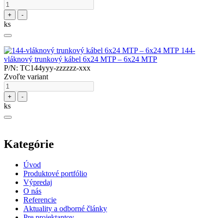
+
-
ks
144-
vláknový trunkový kábel 6x24 MTP – 6x24 MTP
P/N: TC144yyy-zzzzzz-xxx
Zvoľte variant
+
-
ks
Kategórie
Úvod
Produktové portfólio
Výpredaj
O nás
Referencie
Aktuality a odborné články
Pre projektantov