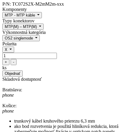
P/N:
TC072S2X-M2mM2m-xxx
Komponenty
MTP - MTP káble
Typy konektorov
MTP(M) – MTP(M)
Výkonnostná kategória
OS2 singlemode
Polarita
X
+
-
ks
Objednať
Skladová dostupnosť
Bratislava:
phone
Košice:
phone
trunkový kábel kruhového prierezu 6,3 mm
ako bod rozvetvenia je použitá hliníková redukcia, ktorá
zabezpečuje možnosť fixácie v optickom patch panely