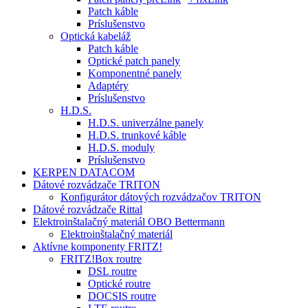
Patch káble
Príslušenstvo
Optická kabeláž
Patch káble
Optické patch panely
Komponentné panely
Adaptéry
Príslušenstvo
H.D.S.
H.D.S. univerzálne panely
H.D.S. trunkové káble
H.D.S. moduly
Príslušenstvo
KERPEN DATACOM
Dátové rozvádzače TRITON
Konfigurátor dátových rozvádzačov TRITON
Dátové rozvádzače Rittal
Elektroinštalačný materiál OBO Bettermann
Elektroinštalačný materiál
Aktívne komponenty FRITZ!
FRITZ!Box routre
DSL routre
Optické routre
DOCSIS routre