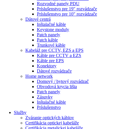
Rozvodné panely PDU
Príslušenstvo pre 19" rozvádzače
Príslušenstvo pre 10" rozvádzače
Dátové centrá
Inštalačné káble
Keystone moduly
Patch panely
Patch káble
Trunkové káble
Kabeláž pre CCTV, EZS a EPS
Káble pre CCTV a EZS
Káble pre EPS
Konektory
Dátové rozvádzače
Home network
Domový / bytový rozvádzač
Obvodová krycia lišta
Patch panely
Zásuvky
Inštalačné káble
Príslušenstvo
Služby
Zváranie optických káblov
Certifikácia optickej kabeláže
Certifikácia metalickej kabeláže