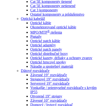
Cat 5E komponenty tienené
Cat 5E komponenty netienené
Cat 3 komponenty
Ostatné komponenty a príslušenstvo
Optická kabeláž
Optické káble
Okonektorované optické káble
®
MPO/MTP
​ riešenia
Pigtaily
Optické patch káble
Optické adaptéry
Optické patch panely
Optické distribučné boxy
Optické kazety, držiaky a ochrany zvarov
Optické hrncové spojky
Náradie a spotrebný materiál
Dátové rozvádzače
Závesné 19" rozvádzače
Stojanové 19" rozvádzače
Serverové 19" rozvádzače
Vonkajšie / priemyselné rozvádzače s krytím
IP55
Otvorené 19" stojany
Závesné 10" rozvádzače
Domový / bytový rozvádzač