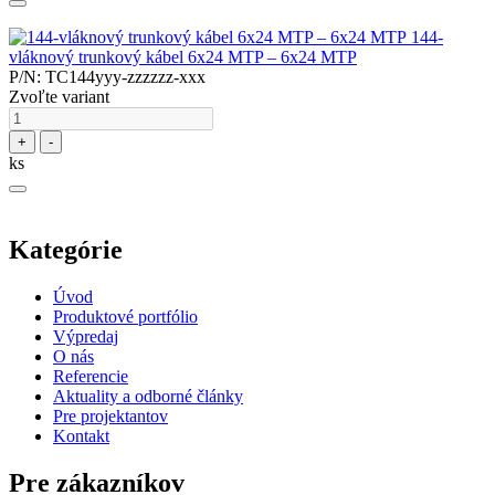
144-
vláknový trunkový kábel 6x24 MTP – 6x24 MTP
P/N: TC144yyy-zzzzzz-xxx
Zvoľte variant
+
-
ks
Kategórie
Úvod
Produktové portfólio
Výpredaj
O nás
Referencie
Aktuality a odborné články
Pre projektantov
Kontakt
Pre zákazníkov