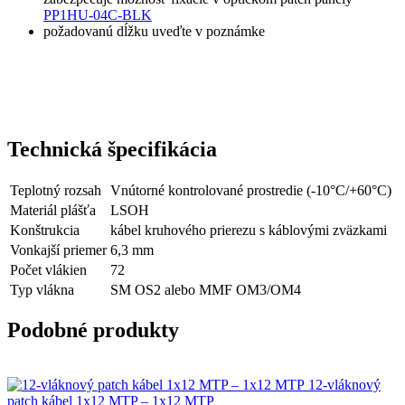
PP1HU-04C-BLK
požadovanú dĺžku uveďte v poznámke
Technická špecifikácia
Teplotný rozsah
Vnútorné kontrolované prostredie (-10°C/+60°C)
Materiál plášťa
LSOH
Konštrukcia
kábel kruhového prierezu s káblovými zväzkami
Vonkajší priemer
6,3 mm
Počet vlákien
72
Typ vlákna
SM OS2 alebo MMF OM3/OM4
Podobné produkty
12-vláknový
patch kábel 1x12 MTP – 1x12 MTP