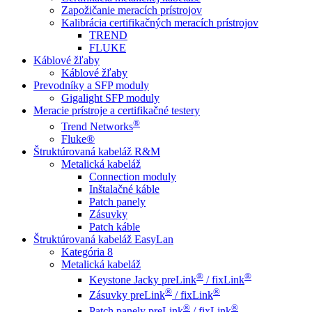
Zapožičanie meracích prístrojov
Kalibrácia certifikačných meracích prístrojov
TREND
FLUKE
Káblové žľaby
Káblové žľaby
Prevodníky a SFP moduly
Gigalight SFP moduly
Meracie prístroje a certifikačné testery
®
Trend Networks
Fluke®
Štruktúrovaná kabeláž R&M
Metalická kabeláž
Connection moduly
Inštalačné káble
Patch panely
Zásuvky
Patch káble
Štruktúrovaná kabeláž EasyLan
Kategória 8
Metalická kabeláž
®
®
Keystone Jacky preLink
/ fixLink
®
®
Zásuvky preLink
/ fixLink
®
®
Patch panely preLink
/ fixLink