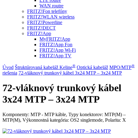
LTE routre
WAN routre
FRITZ!Fon telefóny
FRITZ!WLAN wireless
FRITZ!Powerline
FRITZ!DECT
FRITZ!App
MyFRITZ!App
FRITZ!App Fon
FRITZ!App Wi-Fi
FRITZ!App TV
®
®
Úvod
Štruktúrovaná kabeláž Keline
Optická kabeláž
MPO/MTP
riešenia
72-vláknový trunkový kábel 3x24 MTP – 3x24 MTP
72-vláknový trunkový kábel
3x24 MTP – 3x24 MTP
Komponenty: MTP - MTP káble, Typy konektorov: MTP(M) –
MTP(M), Výkonnostná kategória: OS2 singlemode, Polarita: X