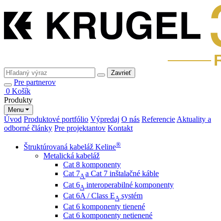
Zavrieť
Pre partnerov
0
Košík
Produkty
Menu
Úvod
Produktové portfólio
Výpredaj
O nás
Referencie
Aktuality a
odborné články
Pre projektantov
Kontakt
®
Štruktúrovaná kabeláž Keline
Metalická kabeláž
Cat 8 komponenty
Cat 7
a Cat 7 inštalačné káble
A
Cat 6
interoperabilné komponenty
A
Cat 6A / Class E
systém
A
Cat 6 komponenty tienené
Cat 6 komponenty netienené