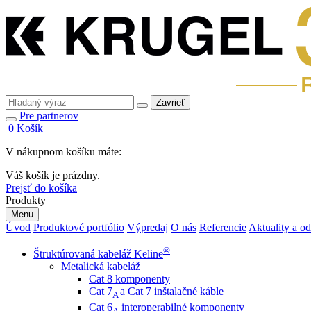
Zavrieť
Pre partnerov
0
Košík
V nákupnom košíku máte:
Váš košík je prázdny.
Prejsť do košíka
Produkty
Menu
Úvod
Produktové portfólio
Výpredaj
O nás
Referencie
Aktuality a o
®
Štruktúrovaná kabeláž Keline
Metalická kabeláž
Cat 8 komponenty
Cat 7
a Cat 7 inštalačné káble
A
Cat 6
interoperabilné komponenty
A