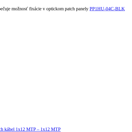
zpečuje možnosť fixácie v optickom patch panely
PP1HU-04C-BLK
tch kábel 1x12 MTP – 1x12 MTP