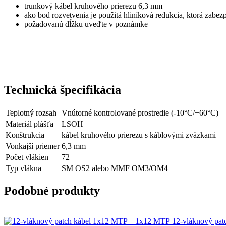
trunkový kábel kruhového prierezu 6,3 mm
ako bod rozvetvenia je použitá hliníková redukcia, ktorá zabe
požadovanú dĺžku uveďte v poznámke
Technická špecifikácia
Teplotný rozsah
Vnútorné kontrolované prostredie (-10°C/+60°C)
Materiál plášťa
LSOH
Konštrukcia
kábel kruhového prierezu s káblovými zväzkami
Vonkajší priemer
6,3 mm
Počet vlákien
72
Typ vlákna
SM OS2 alebo MMF OM3/OM4
Podobné produkty
12-vláknový pa