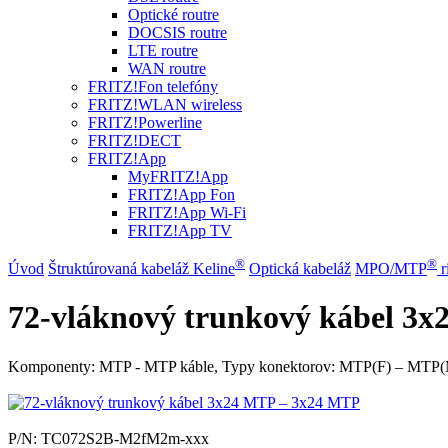
Optické routre
DOCSIS routre
LTE routre
WAN routre
FRITZ!Fon telefóny
FRITZ!WLAN wireless
FRITZ!Powerline
FRITZ!DECT
FRITZ!App
MyFRITZ!App
FRITZ!App Fon
FRITZ!App Wi-Fi
FRITZ!App TV
®
®
Úvod
Štruktúrovaná kabeláž Keline
Optická kabeláž
MPO/MTP
​ 
72-vláknový trunkový kábel 3
Komponenty: MTP - MTP káble, Typy konektorov: MTP(F) – MTP(M),
P/N:
TC072S2B-M2fM2m-xxx