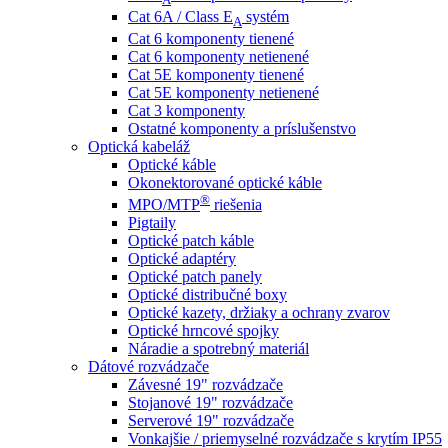
Cat 6A / Class E
systém
A
Cat 6 komponenty tienené
Cat 6 komponenty netienené
Cat 5E komponenty tienené
Cat 5E komponenty netienené
Cat 3 komponenty
Ostatné komponenty a príslušenstvo
Optická kabeláž
Optické káble
Okonektorované optické káble
®
MPO/MTP
​ riešenia
Pigtaily
Optické patch káble
Optické adaptéry
Optické patch panely
Optické distribučné boxy
Optické kazety, držiaky a ochrany zvarov
Optické hrncové spojky
Náradie a spotrebný materiál
Dátové rozvádzače
Závesné 19" rozvádzače
Stojanové 19" rozvádzače
Serverové 19" rozvádzače
Vonkajšie / priemyselné rozvádzače s krytím IP55