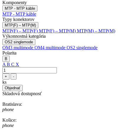
Komponenty
MTP - MTP káble
MTP - MTP káble
Typy konektorov
MTP(F) – MTP(M)
MTP(F) – MTP(F)
MTP(F) – MTP(M)
MTP(M) – MTP(M)
Výkonnostná kategória
OS2 singlemode
OM3 multimode
OM4 multimode
OS2 singlemode
Polarita
B
A
B
C
X
+
-
ks
Objednať
Skladová dostupnosť
Bratislava:
phone
Košice:
phone