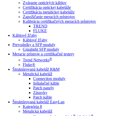
Zváranie optických káblov
Certifikácia optickej kabeláže
Certifikácia metalickej kabeláže
Zapožičanie meracích prístrojov
Kalibrácia certifikačných meracích prístrojov
TREND
FLUKE
Káblové žľaby
Káblové žľaby
Prevodníky a SFP moduly
Gigalight SFP moduly
Meracie prístroje a certifikačné testery
®
Trend Networks
Fluke®
Štruktúrovaná kabeláž R&M
Metalická kabeláž
Connection moduly
Inštalačné káble
Patch panely
Zásuvky
Patch káble
Štruktúrovaná kabeláž EasyLan
Kategória 8
Metalická kabeláž
®
®