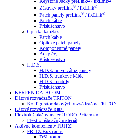
Keystone Jacky preLink
/ fixLink
®
®
Zásuvky preLink
/ fixLink
®
®
Patch panely preLink
/ fixLink
Patch káble
Príslušenstvo
Optická kabeláž
Patch káble
Optické patch panely
Komponentné panely
Adaptéry
Príslušenstvo
H.D.S.
H.D.S. univerzálne panely
H.D.S. trunkové káble
H.D.S. moduly
Príslušenstvo
KERPEN DATACOM
Dátové rozvádzače TRITON
Konfigurátor dátových rozvádzačov TRITON
Dátové rozvádzače Rittal
Elektroinštalačný materiál OBO Bettermann
Elektroinštalačný materiál
Aktívne komponenty FRITZ!
FRITZ!Box routre
DSL routre