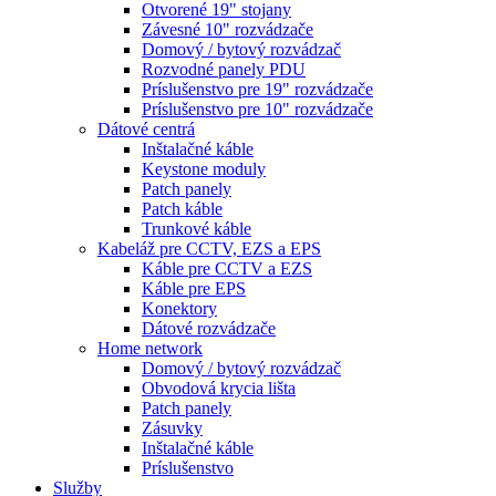
Otvorené 19" stojany
Závesné 10" rozvádzače
Domový / bytový rozvádzač
Rozvodné panely PDU
Príslušenstvo pre 19" rozvádzače
Príslušenstvo pre 10" rozvádzače
Dátové centrá
Inštalačné káble
Keystone moduly
Patch panely
Patch káble
Trunkové káble
Kabeláž pre CCTV, EZS a EPS
Káble pre CCTV a EZS
Káble pre EPS
Konektory
Dátové rozvádzače
Home network
Domový / bytový rozvádzač
Obvodová krycia lišta
Patch panely
Zásuvky
Inštalačné káble
Príslušenstvo
Služby