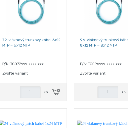
72-vláknový trunkový kábel 6x12
96-vláknový trunkový kábe
MTP – 6x12 MTP
8x12 MTP – 8x12 MTP
P/N: TC072yyy-zzzz-xxx
P/N: TC096yyy-zzzz-xxx
Zvoľte variant
Zvoľte variant
ks
ks