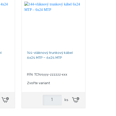
l
144-vláknový trunkový kábel
6x24 MTP – 6x24 MTP
P/N: TC144yyy-zzzzzz-xxx
Zvoľte variant
ks