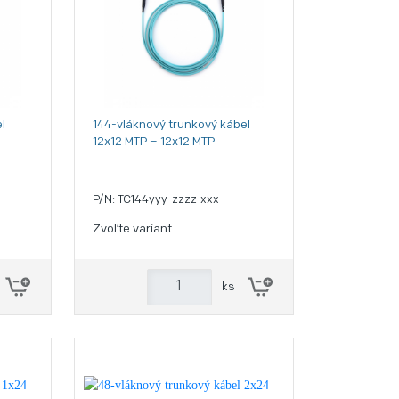
l
144-vláknový trunkový kábel
12x12 MTP – 12x12 MTP
P/N: TC144yyy-zzzz-xxx
Zvoľte variant
ks