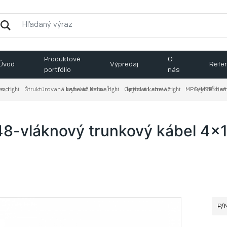
Produktové
O
Úvod
Výpredaj
Refer
portfólio
nás
®
®
vod
Štruktúrovaná kabeláž Keline
Optická kabeláž
MPO/MTP
​ rie
48-vláknový trunkový kábel 4x
P/