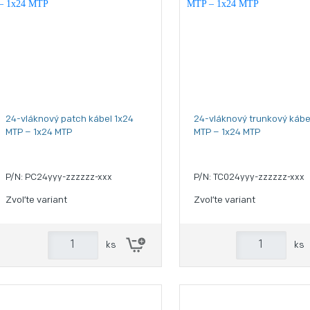
24-vláknový patch kábel 1x24
24-vláknový trunkový kábe
MTP – 1x24 MTP
MTP – 1x24 MTP
P/N: PC24yyy-zzzzzz-xxx
P/N: TC024yyy-zzzzzz-xxx
Zvoľte variant
Zvoľte variant
ks
ks