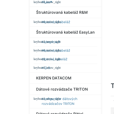
Fluke®
Štruktúrovaná kabeláž R&M
Metalická kabeláž
Štruktúrovaná kabeláž EasyLan
Kategória 8
Metalická kabeláž
Optická kabeláž
H.D.S.
KERPEN DATACOM
T
Dátové rozvádzače TRITON
Konfigurátor dátových
rozvádzačov TRITON
Dátové rozvádzače Rittal