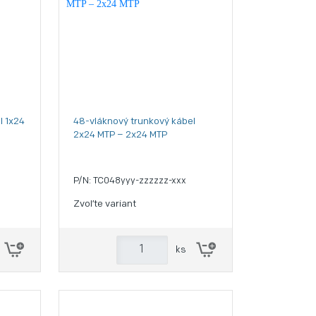
l 1x24
48-vláknový trunkový kábel
2x24 MTP – 2x24 MTP
P/N: TC048yyy-zzzzzz-xxx
Zvoľte variant
ks