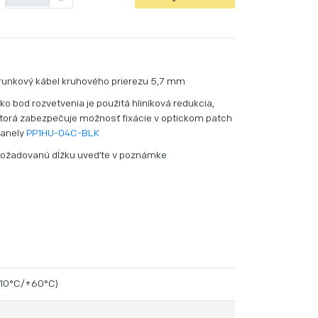
-
runkový kábel kruhového prierezu 5,7 mm
ko bod rozvetvenia je použitá hliníková redukcia,
torá zabezpečuje možnosť fixácie v optickom patch
anely
PP1HU-04C-BLK
ožadovanú dĺžku uveďte v poznámke
(-10°C/+60°C)