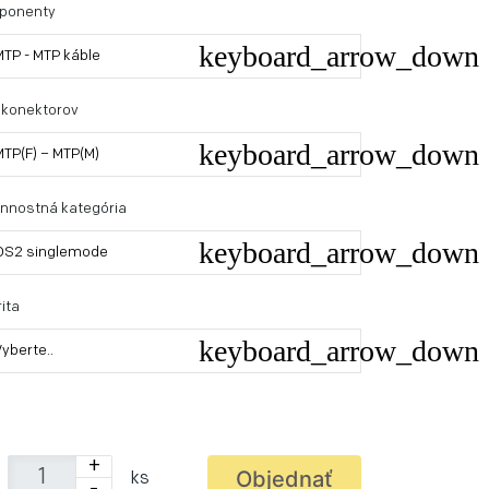
ponenty
MTP - MTP káble
 konektorov
MTP(F) – MTP(M)
nnostná kategória
OS2 singlemode
ita
Vyberte..
+
Objednať
ks