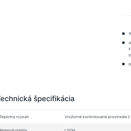
t
a
k
p
p
echnická špecifikácia
Teplotný rozsah
Vnútorné kontrolované prostredie 
Materiál plášťa
LSOH