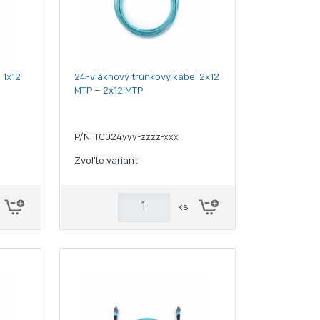
 1x12
24-vláknový trunkový kábel 2x12
MTP – 2x12 MTP
P/N: TC024yyy-zzzz-xxx
Zvoľte variant
ks