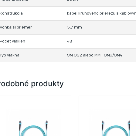
Konštrukcia
kábel kruhového prierezu s káblový
Vonkajší priemer
5,7 mm
Počet vlákien
48
Typ vlákna
SM OS2 alebo MMF OM3/OM4
Podobné produkty