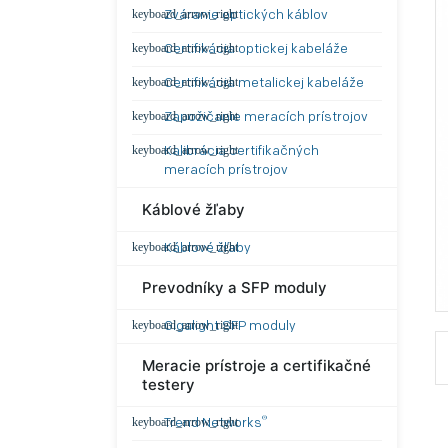
Zváranie optických káblov
Certifikácia optickej kabeláže
Certifikácia metalickej kabeláže
Zapožičanie meracích prístrojov
Kalibrácia certifikačných
meracích prístrojov
Káblové žľaby
Káblové žľaby
Prevodníky a SFP moduly
Gigalight SFP moduly
Meracie prístroje a certifikačné
testery
®
Trend Networks