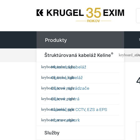
Produkty
®
Štruktúrovaná kabeláž Keline
Ú
Metalická kabeláž
Optická kabeláž
Dátové rozvádzače
Dátové centrá
Kabeláž pre CCTV, EZS a EPS
Home network
Služby