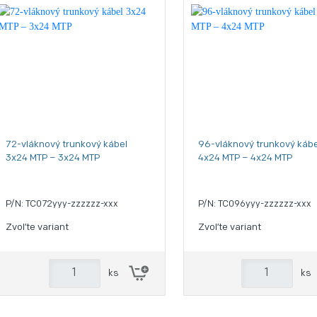
72-vláknový trunkový kábel
96-vláknový trunkový kábe
3x24 MTP – 3x24 MTP
4x24 MTP – 4x24 MTP
P/N: TC072yyy-zzzzzz-xxx
P/N: TC096yyy-zzzzzz-xxx
Zvoľte variant
Zvoľte variant
ks
ks