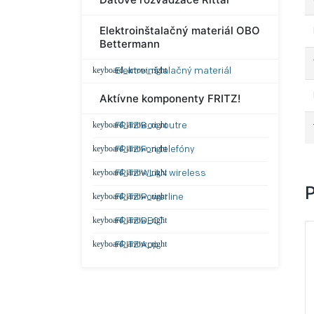
Elektroinštalačný materiál OBO
Bettermann
Elektroinštalačný materiál
Aktívne komponenty FRITZ!
FRITZ!Box routre
FRITZ!Fon telefóny
FRITZ!WLAN wireless
FRITZ!Powerline
FRITZ!DECT
FRITZ!App