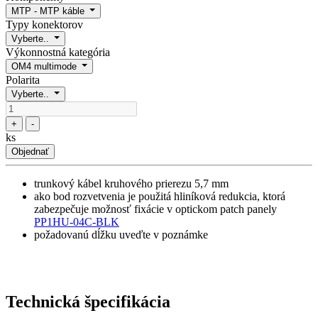
MTP - MTP káble
Typy konektorov
Vyberte..
Výkonnostná kategória
OM4 multimode
Polarita
Vyberte..
+
-
ks
Objednať
trunkový kábel kruhového prierezu 5,7 mm
ako bod rozvetvenia je použitá hliníková redukcia, ktorá
zabezpečuje možnosť fixácie v optickom patch panely
PP1HU-04C-BLK
požadovanú dĺžku uveďte v poznámke
Technická špecifikácia