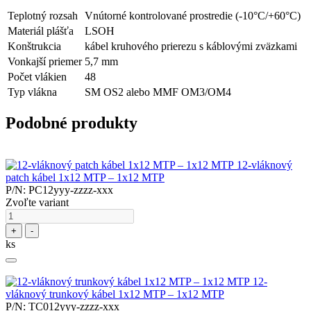
Teplotný rozsah
Vnútorné kontrolované prostredie (-10°C/+60°C)
Materiál plášťa
LSOH
Konštrukcia
kábel kruhového prierezu s káblovými zväzkami
Vonkajší priemer
5,7 mm
Počet vlákien
48
Typ vlákna
SM OS2 alebo MMF OM3/OM4
Podobné produkty
12-vláknový
patch kábel 1x12 MTP – 1x12 MTP
P/N: PC12yyy-zzzz-xxx
Zvoľte variant
+
-
ks
12-
vláknový trunkový kábel 1x12 MTP – 1x12 MTP
P/N: TC012yyy-zzzz-xxx