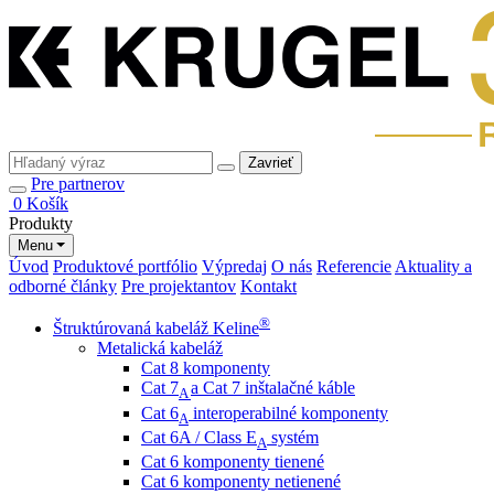
Zavrieť
Pre partnerov
0
Košík
Produkty
Menu
Úvod
Produktové portfólio
Výpredaj
O nás
Referencie
Aktuality a
odborné články
Pre projektantov
Kontakt
®
Štruktúrovaná kabeláž Keline
Metalická kabeláž
Cat 8 komponenty
Cat 7
a Cat 7 inštalačné káble
A
Cat 6
interoperabilné komponenty
A
Cat 6A / Class E
systém
A
Cat 6 komponenty tienené
Cat 6 komponenty netienené