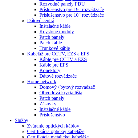
Rozvodné panely PDU
Príslušenstvo pre 19" rozvádzače
Príslušenstvo pre 10" rozvádzače
Dátové centrá
Inštalačné káble
Keystone moduly
Patch panely
Patch káble
Trunkové káble
Kabeláž pre CCTV, EZS a EPS
Káble pre CCTV a EZS
Káble pre EPS
Konektory
Dátové rozvádzače
Home network
Domový / bytový rozvádzač
Obvodová krycia lišta
Patch panely
Zásuvky
Inštalačné káble
Príslušenstvo
Služby
Zváranie optických káblov
Certifikácia optickej kabeláže
Certifikácia metalickej kabeláže