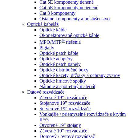
Cat 5E komponenty tienené
Cat 5E komponenty netienené
Cat 3 komponenty
Ostatné komponenty a príslušenstvo
Optická kabeláž
Optické káble
Okonektorované optické káble
®
MPO/MTP
​ riešenia
Pigtaily
Optické patch káble
Optické adaptéry
Optické patch panely
Optické distribučné boxy
Optické kazety, držiaky a ochrany zvarov
Optické hrncové spojky
Náradie a spotrebný materiál
Dátové rozvádzače
Závesné 19" rozvádzače
Stojanové 19" rozvádzače
Serverové 19" rozvádzače
Vonkajšie / priemyselné rozvádzače s krytím
IP55
Otvorené 19" stojany
Závesné 10" rozvádzače
Domový / bytový rozvádzač