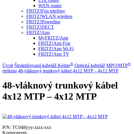
LTE routre
WAN routre
FRITZ!Fon telefóny
FRITZ!WLAN wireless
FRITZ!Powerline
FRITZ!DECT
FRITZ!App
MyFRITZ!App
FRITZ!App Fon
FRITZ!App Wi-Fi
FRITZ!App TV
®
®
Úvod
Štruktúrovaná kabeláž Keline
Optická kabeláž
MPO/MTP
riešenia
48-vláknový trunkový kábel 4x12 MTP – 4x12 MTP
48-vláknový trunkový kábel
4x12 MTP – 4x12 MTP
P/N:
TC048yyy-zzzz-xxx
Komponenty