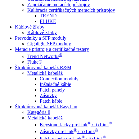
Zapožičanie meracích prístrojov
Kalibrácia certifikačných meracích prístrojov
TREND
FLUKE
Káblové žľaby
Káblové žľaby
Prevodníky a SFP moduly
Gigalight SFP moduly
Meracie prístroje a certifikačné testery
®
Trend Networks
Fluke®
Štruktúrovaná kabeláž R&M
Metalická kabeláž
Connection moduly
Inštalačné káble
Patch panely
Zásuvky
Patch káble
Štruktúrovaná kabeláž EasyLan
Kategória 8
Metalická kabeláž
®
®
Keystone Jacky preLink
/ fixLink
®
®
Zásuvky preLink
/ fixLink
®
®
Patch panely preLink
/ fixLink