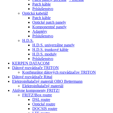
Patch káble
Príslušenstvo
Optická kabeláž
Patch káble
Optické patch panely
Komponentné panely
Adaptéry
Príslušenstvo
H.D.S.
H.D.S. univerzálne panely
H.D.S. trunkové káble
H.D.S. moduly
Príslušenstvo
KERPEN DATACOM
Dátové rozvádzače TRITON
Konfigurátor dátových rozvádzačov TRITON
Dátové rozvádzače Rittal
Elektroinštalačný materiál OBO Bettermann
Elektroinštalačný materiál
Aktívne komponenty FRITZ!
FRITZ!Box routre
DSL routre
Optické routre
DOCSIS routre