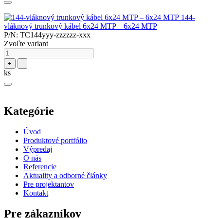
144-
vláknový trunkový kábel 6x24 MTP – 6x24 MTP
P/N: TC144yyy-zzzzzz-xxx
Zvoľte variant
+
-
ks
Kategórie
Úvod
Produktové portfólio
Výpredaj
O nás
Referencie
Aktuality a odborné články
Pre projektantov
Kontakt
Pre zákazníkov