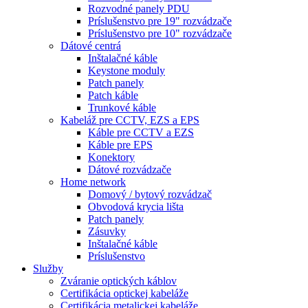
Rozvodné panely PDU
Príslušenstvo pre 19" rozvádzače
Príslušenstvo pre 10" rozvádzače
Dátové centrá
Inštalačné káble
Keystone moduly
Patch panely
Patch káble
Trunkové káble
Kabeláž pre CCTV, EZS a EPS
Káble pre CCTV a EZS
Káble pre EPS
Konektory
Dátové rozvádzače
Home network
Domový / bytový rozvádzač
Obvodová krycia lišta
Patch panely
Zásuvky
Inštalačné káble
Príslušenstvo
Služby
Zváranie optických káblov
Certifikácia optickej kabeláže
Certifikácia metalickej kabeláže