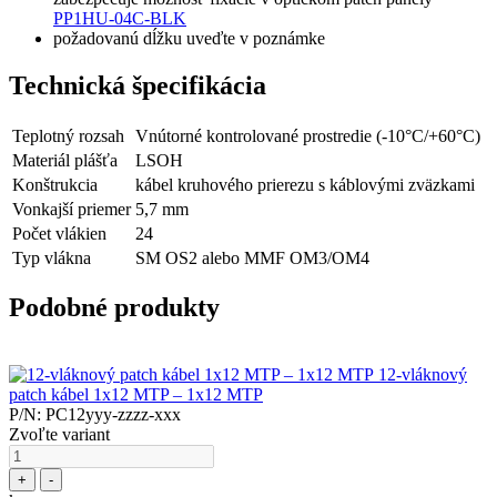
PP1HU-04C-BLK
požadovanú dĺžku uveďte v poznámke
Technická špecifikácia
Teplotný rozsah
Vnútorné kontrolované prostredie (-10°C/+60°C)
Materiál plášťa
LSOH
Konštrukcia
kábel kruhového prierezu s káblovými zväzkami
Vonkajší priemer
5,7 mm
Počet vlákien
24
Typ vlákna
SM OS2 alebo MMF OM3/OM4
Podobné produkty
12-vláknový
patch kábel 1x12 MTP – 1x12 MTP
P/N: PC12yyy-zzzz-xxx
Zvoľte variant
+
-