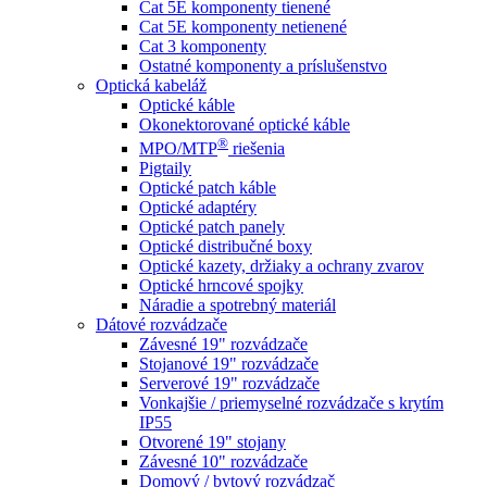
Cat 5E komponenty tienené
Cat 5E komponenty netienené
Cat 3 komponenty
Ostatné komponenty a príslušenstvo
Optická kabeláž
Optické káble
Okonektorované optické káble
®
MPO/MTP
​ riešenia
Pigtaily
Optické patch káble
Optické adaptéry
Optické patch panely
Optické distribučné boxy
Optické kazety, držiaky a ochrany zvarov
Optické hrncové spojky
Náradie a spotrebný materiál
Dátové rozvádzače
Závesné 19" rozvádzače
Stojanové 19" rozvádzače
Serverové 19" rozvádzače
Vonkajšie / priemyselné rozvádzače s krytím
IP55
Otvorené 19" stojany
Závesné 10" rozvádzače
Domový / bytový rozvádzač