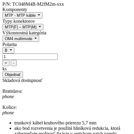
P/N:
TC048M4B-M2fM2m-xxx
Komponenty
MTP - MTP káble
Typy konektorov
MTP(F) – MTP(M)
Výkonnostná kategória
OM4 multimode
Polarita
B
+
-
ks
Objednať
Skladová dostupnosť
Bratislava:
phone
Košice:
phone
trunkový kábel kruhového prierezu 5,7 mm
ako bod rozvetvenia je použitá hliníková redukcia, ktorá
zabezpečuje možnosť fixácie v optickom patch panely