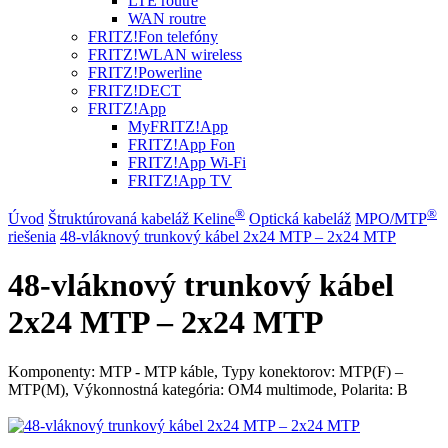
LTE routre
WAN routre
FRITZ!Fon telefóny
FRITZ!WLAN wireless
FRITZ!Powerline
FRITZ!DECT
FRITZ!App
MyFRITZ!App
FRITZ!App Fon
FRITZ!App Wi-Fi
FRITZ!App TV
®
®
Úvod
Štruktúrovaná kabeláž Keline
Optická kabeláž
MPO/MTP
riešenia
48-vláknový trunkový kábel 2x24 MTP – 2x24 MTP
48-vláknový trunkový kábel
2x24 MTP – 2x24 MTP
Komponenty: MTP - MTP káble, Typy konektorov: MTP(F) –
MTP(M), Výkonnostná kategória: OM4 multimode, Polarita: B