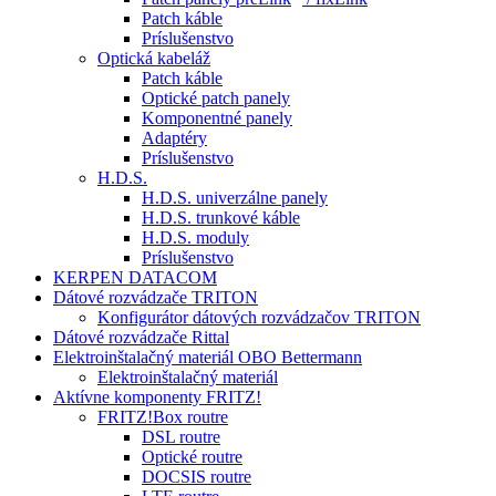
Patch káble
Príslušenstvo
Optická kabeláž
Patch káble
Optické patch panely
Komponentné panely
Adaptéry
Príslušenstvo
H.D.S.
H.D.S. univerzálne panely
H.D.S. trunkové káble
H.D.S. moduly
Príslušenstvo
KERPEN DATACOM
Dátové rozvádzače TRITON
Konfigurátor dátových rozvádzačov TRITON
Dátové rozvádzače Rittal
Elektroinštalačný materiál OBO Bettermann
Elektroinštalačný materiál
Aktívne komponenty FRITZ!
FRITZ!Box routre
DSL routre
Optické routre
DOCSIS routre