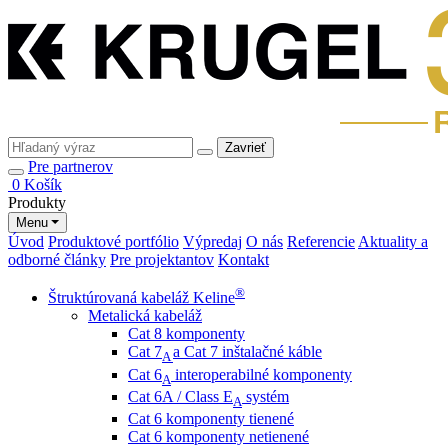
Zavrieť
Pre partnerov
0
Košík
Produkty
Menu
Úvod
Produktové portfólio
Výpredaj
O nás
Referencie
Aktuality a
odborné články
Pre projektantov
Kontakt
®
Štruktúrovaná kabeláž Keline
Metalická kabeláž
Cat 8 komponenty
Cat 7
a Cat 7 inštalačné káble
A
Cat 6
interoperabilné komponenty
A
Cat 6A / Class E
systém
A
Cat 6 komponenty tienené
Cat 6 komponenty netienené