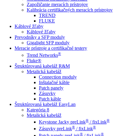
Zapožičanie meracích prístrojov
Kalibrácia certifikačných meracích prístrojov
TREND
FLUKE
Káblové žľaby
Káblové žľaby
Prevodníky a SFP moduly
Gigalight SFP moduly
Meracie prístroje a certifikačné testery
®
Trend Networks
Fluke®
Štruktúrovaná kabeláž R&M
Metalická kabeláž
Connection moduly
Inštalačné káble
Patch panely
Zásuvky
Patch káble
Štruktúrovaná kabeláž EasyLan
Kategória 8
Metalická kabeláž
®
®
Keystone Jacky preLink
/ fixLink
®
®
Zásuvky preLink
/ fixLink
®
®
Patch panely preLink
/ fixLink