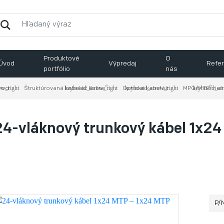
Produktové
O
Úvod
Výpredaj
Refer
portfólio
nás
®
®
vod
Štruktúrovaná kabeláž Keline
Optická kabeláž
MPO/MTP
​ rie
24-vláknový trunkový kábel 1x2
P/