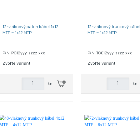
12-vláknový patch kábel 1x12
12-vláknový trunkový kábel
MTP – 1x12 MTP
MTP – 1x12 MTP
P/N: PC12yyy-zzzz-xxx
P/N: TC012yyy-zzzz-xxx
Zvoľte variant
Zvoľte variant
ks
ks