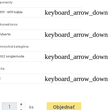
ponenty
MTP - MTP káble
 konektorov
Vyberte..
nnostná kategória
OS2 singlemode
ita
C
+
Objednať
ks