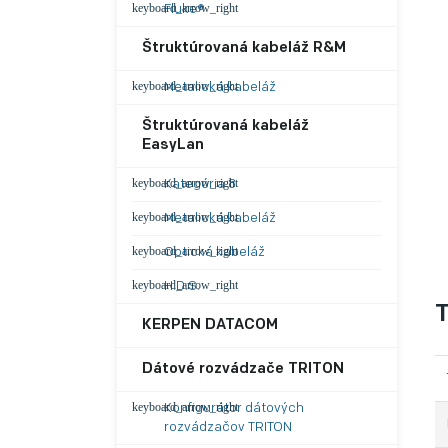
Fluke®
Štruktúrovaná kabeláž R&M
Metalická kabeláž
Štruktúrovaná kabeláž
EasyLan
Kategória 8
Metalická kabeláž
Optická kabeláž
H.D.S.
T
KERPEN DATACOM
Dátové rozvádzače TRITON
Konfigurátor dátových
rozvádzačov TRITON