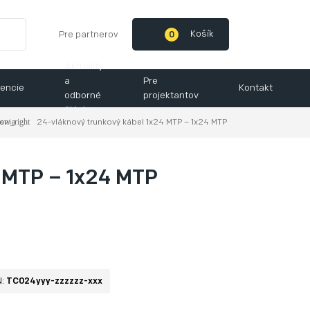
Košík
Pre partnerov
0
Aktuality
a
Pre
encie
Kontakt
odborné
projektantov
články
šenia
24-vláknový trunkový kábel 1x24 MTP – 1x24 MTP
4 MTP – 1x24 MTP
N:
TC024yyy-zzzzzz-xxx