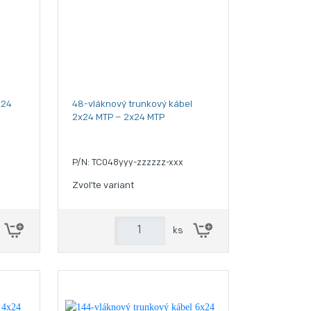
x24
48-vláknový trunkový kábel
2x24 MTP – 2x24 MTP
P/N: TC048yyy-zzzzzz-xxx
Zvoľte variant
ks