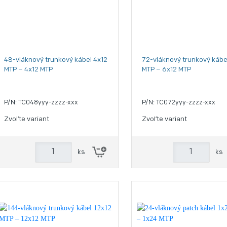
48-vláknový trunkový kábel 4x12
72-vláknový trunkový kábe
MTP – 4x12 MTP
MTP – 6x12 MTP
P/N: TC048yyy-zzzz-xxx
P/N: TC072yyy-zzzz-xxx
Zvoľte variant
Zvoľte variant
ks
ks