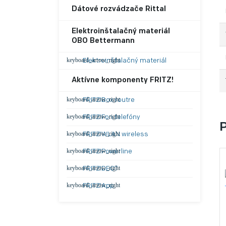
Dátové rozvádzače Rittal
Elektroinštalačný materiál
OBO Bettermann
Elektroinštalačný materiál
Aktívne komponenty FRITZ!
FRITZ!Box routre
FRITZ!Fon telefóny
FRITZ!WLAN wireless
FRITZ!Powerline
FRITZ!DECT
FRITZ!App