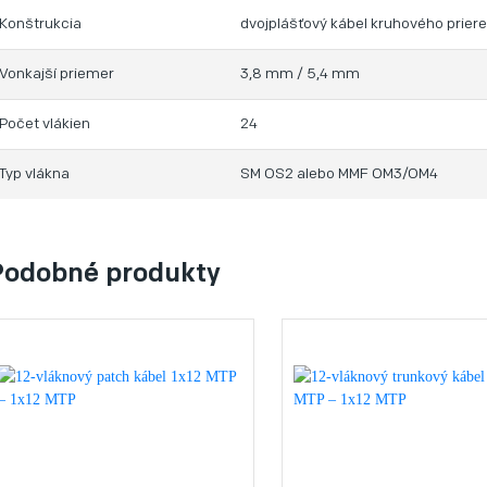
Konštrukcia
dvojplášťový kábel kruhového prier
Vonkajší priemer
3,8 mm / 5,4 mm
Počet vlákien
24
Typ vlákna
SM OS2 alebo MMF OM3/OM4
Podobné produkty