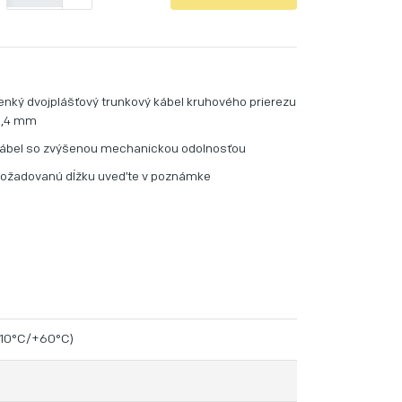
-
enký dvojplášťový trunkový kábel kruhového prierezu
5,4 mm
ábel so zvýšenou mechanickou odolnosťou
ožadovanú dĺžku uveďte v poznámke
(-10°C/+60°C)