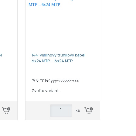
l
144-vláknový trunkový kábel
6x24 MTP – 6x24 MTP
P/N: TC144yyy-zzzzzz-xxx
Zvoľte variant
ks