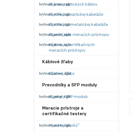
Zváranie optických káblov
Certifikácia optickej kabeláže
Certifikácia metalickej kabeláže
Zapožičanie meracích prístrojov
Kalibrácia certifikačných
meracích prístrojov
Káblové žľaby
Káblové žľaby
Prevodníky a SFP moduly
Gigalight SFP moduly
Meracie prístroje a
certifikačné testery
®
Trend Networks