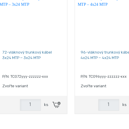
72-vláknový trunkový kábel
96-vláknový trunkový kábe
3x24 MTP – 3x24 MTP
4x24 MTP – 4x24 MTP
P/N: TC072yyy-zzzzzz-xxx
P/N: TC096yyy-zzzzzz-xxx
Zvoľte variant
Zvoľte variant
ks
ks