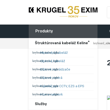
Produkty
®
Štruktúrovaná kabeláž Keline
Ú
Metalická kabeláž
Optická kabeláž
Dátové rozvádzače
Dátové centrá
Kabeláž pre CCTV, EZS a EPS
Home network
Služby