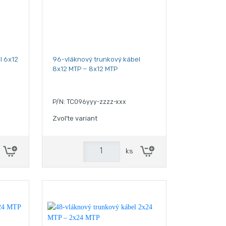
l 6x12
96-vláknový trunkový kábel
8x12 MTP – 8x12 MTP
P/N: TC096yyy-zzzz-xxx
Zvoľte variant
ks