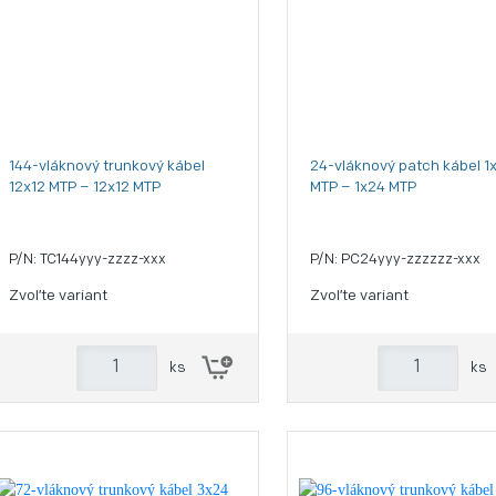
144-vláknový trunkový kábel
24-vláknový patch kábel 1
12x12 MTP – 12x12 MTP
MTP – 1x24 MTP
P/N: TC144yyy-zzzz-xxx
P/N: PC24yyy-zzzzzz-xxx
Zvoľte variant
Zvoľte variant
ks
ks