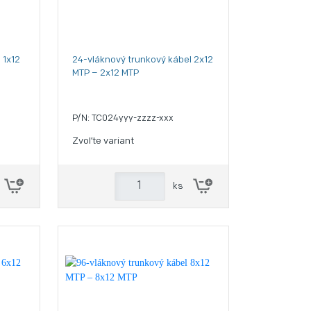
 1x12
24-vláknový trunkový kábel 2x12
MTP – 2x12 MTP
P/N: TC024yyy-zzzz-xxx
Zvoľte variant
ks