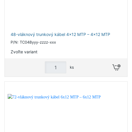
48-vláknový trunkový kábel 4x12 MTP – 4x12 MTP
P/N: TC048yyy-zzzz-xxx
Zvoľte variant
ks