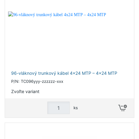
96-vláknový trunkový kábel 4x24 MTP – 4x24 MTP
P/N: TC096yyy-zzzzzz-xxx
Zvoľte variant
ks