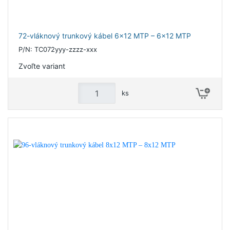
72-vláknový trunkový kábel 6x12 MTP – 6x12 MTP
P/N: TC072yyy-zzzz-xxx
Zvoľte variant
ks