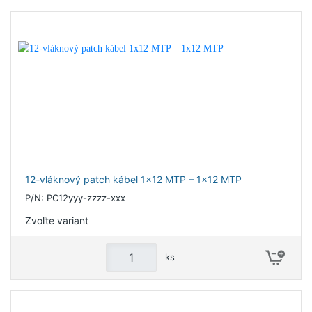
12-vláknový patch kábel 1x12 MTP – 1x12 MTP
P/N: PC12yyy-zzzz-xxx
Zvoľte variant
ks