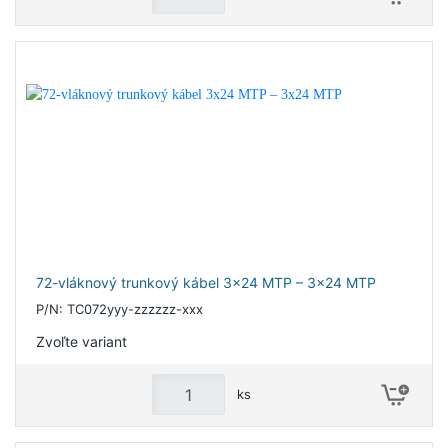
72-vláknový trunkový kábel 3x24 MTP – 3x24 MTP
P/N: TC072yyy-zzzzzz-xxx
Zvoľte variant
ks