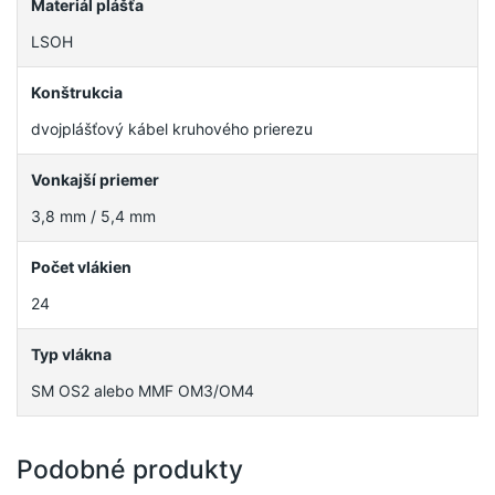
Materiál plášťa
LSOH
Konštrukcia
dvojplášťový kábel kruhového prierezu
Vonkajší priemer
3,8 mm / 5,4 mm
Počet vlákien
24
Typ vlákna
SM OS2 alebo MMF OM3/OM4
Podobné produkty