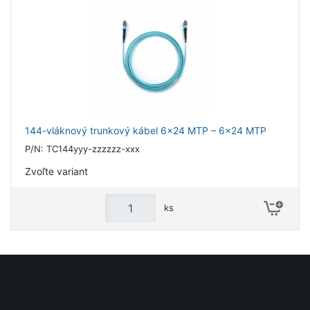
144-vláknový trunkový kábel 6x24 MTP – 6x24 MTP
P/N: TC144yyy-zzzzzz-xxx
Zvoľte variant
ks