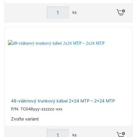
ks
48-vláknový trunkový kábel 2x24 MTP – 2x24 MTP
P/N: TC048yyy-zzzzzz-xxx
Zvoľte variant
ks