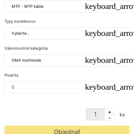
MTP - MTP káble
Typy konektorov
Vyberte..
Výkonnostná kategória
OM4 multimode
Polarita
C
+
ks
-
Objednať