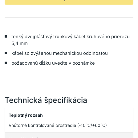
tenký dvojplášťový trunkový kábel kruhového prierezu
5,4 mm
kábel so zvýšenou mechanickou odolnosťou
požadovanú dĺžku uveďte v poznámke
Technická špecifikácia
Teplotný rozsah
Vnútorné kontrolované prostredie (-10°C/+60°C)