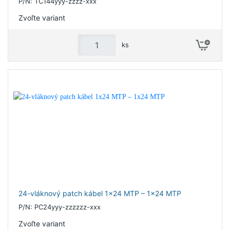
P/N: TC144yyy-zzzz-xxx
Zvoľte variant
ks
24-vláknový patch kábel 1x24 MTP – 1x24 MTP
P/N: PC24yyy-zzzzzz-xxx
Zvoľte variant