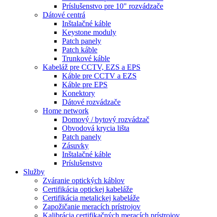
Príslušenstvo pre 10" rozvádzače
Dátové centrá
Inštalačné káble
Keystone moduly
Patch panely
Patch káble
Trunkové káble
Kabeláž pre CCTV, EZS a EPS
Káble pre CCTV a EZS
Káble pre EPS
Konektory
Dátové rozvádzače
Home network
Domový / bytový rozvádzač
Obvodová krycia lišta
Patch panely
Zásuvky
Inštalačné káble
Príslušenstvo
Služby
Zváranie optických káblov
Certifikácia optickej kabeláže
Certifikácia metalickej kabeláže
Zapožičanie meracích prístrojov
Kalibrácia certifikačných meracích prístrojov