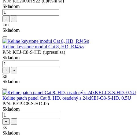
P/N: KE2000HS22 (upresní sa)
Skladom
+
-
km
Skladom
Keline keystone modul Cat 8, HD, RJ45/s
P/N: KEJ-C8-S-HD (upresní sa)
Skladom
+
-
ks
Skladom
Keline patch panel Cat 8, HD, osadený s 24xKEJ-C8-S-HD, 0,5U
P/N: KEP-C8-S-HD-05
Skladom
+
-
ks
Skladom