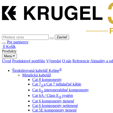
Zavrieť
Pre partnerov
0
Košík
Produkty
Menu
Úvod
Produktové portfólio
Výpredaj
O nás
Referencie
Aktuality a o
®
Štruktúrovaná kabeláž Keline
Metalická kabeláž
Cat 8 komponenty
Cat 7
a Cat 7 inštalačné káble
A
Cat 6
interoperabilné komponenty
A
Cat 6A / Class E
systém
A
Cat 6 komponenty tienené
Cat 6 komponenty netienené
Cat 5E komponenty tienené