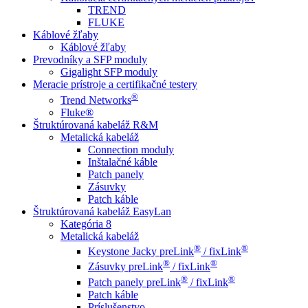
TREND
FLUKE
Káblové žľaby
Káblové žľaby
Prevodníky a SFP moduly
Gigalight SFP moduly
Meracie prístroje a certifikačné testery
®
Trend Networks
Fluke®
Štruktúrovaná kabeláž R&M
Metalická kabeláž
Connection moduly
Inštalačné káble
Patch panely
Zásuvky
Patch káble
Štruktúrovaná kabeláž EasyLan
Kategória 8
Metalická kabeláž
®
®
Keystone Jacky preLink
/ fixLink
®
®
Zásuvky preLink
/ fixLink
®
®
Patch panely preLink
/ fixLink
Patch káble
Príslušenstvo