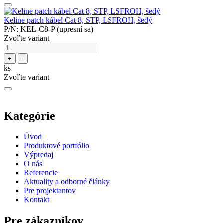
Keline patch kábel Cat 8, STP, LSFROH, šedý
P/N: KEL-C8-P (upresní sa)
Zvoľte variant
+
-
ks
Zvoľte variant
Kategórie
Úvod
Produktové portfólio
Výpredaj
O nás
Referencie
Aktuality a odborné články
Pre projektantov
Kontakt
Pre zákazníkov