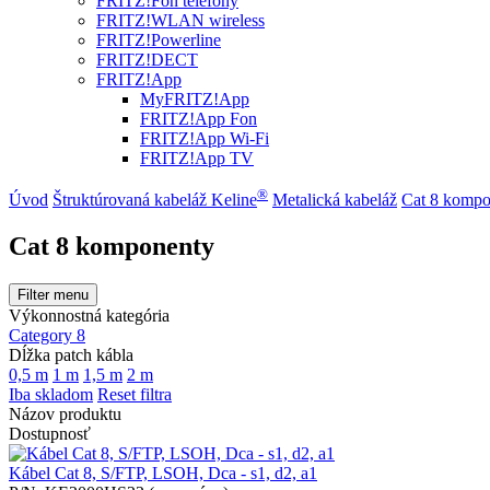
FRITZ!Fon telefóny
FRITZ!WLAN wireless
FRITZ!Powerline
FRITZ!DECT
FRITZ!App
MyFRITZ!App
FRITZ!App Fon
FRITZ!App Wi-Fi
FRITZ!App TV
®
Úvod
Štruktúrovaná kabeláž Keline
Metalická kabeláž
Cat 8 kompo
Cat 8 komponenty
Filter menu
Výkonnostná kategória
Category 8
Dĺžka patch kábla
0,5 m
1 m
1,5 m
2 m
Iba skladom
Reset filtra
Názov produktu
Dostupnosť
Kábel Cat 8, S/FTP, LSOH, Dca - s1, d2, a1