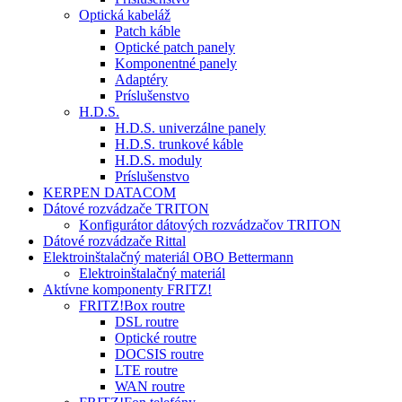
Optická kabeláž
Patch káble
Optické patch panely
Komponentné panely
Adaptéry
Príslušenstvo
H.D.S.
H.D.S. univerzálne panely
H.D.S. trunkové káble
H.D.S. moduly
Príslušenstvo
KERPEN DATACOM
Dátové rozvádzače TRITON
Konfigurátor dátových rozvádzačov TRITON
Dátové rozvádzače Rittal
Elektroinštalačný materiál OBO Bettermann
Elektroinštalačný materiál
Aktívne komponenty FRITZ!
FRITZ!Box routre
DSL routre
Optické routre
DOCSIS routre
LTE routre
WAN routre