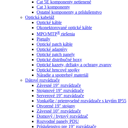
Cat 5E komponenty netienené
Cat 3 komponenty
Ostatné komponenty a príslušenstvo
Optická kabeláž
Optické káble
Okonektorované optické káble
®
MPO/MTP
​ riešenia
Pigtaily
Optické patch káble
Optické adaptéry
Optické patch panely
Optické distribučné boxy
Optické kazety, držiaky a ochrany zvarov
Optické hrncové spojky
Náradie a spotrebný materiál
Dátové rozvádzače
Závesné 19" rozvádzače
Stojanové 19" rozvádzače
Serverové 19" rozvádzače
Vonkajšie / priemyselné rozvádzače s krytím IP55
Otvorené 19" stojany
Závesné 10" rozvádzače
Domový / bytový rozvádzač
Rozvodné panely PDU
Príslušenstvo pre 19" rozvádzače