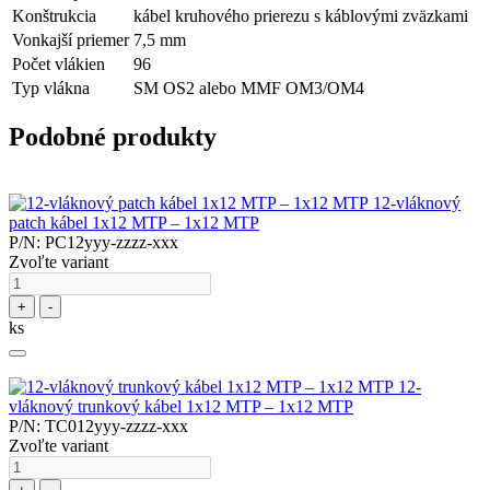
Konštrukcia
kábel kruhového prierezu s káblovými zväzkami
Vonkajší priemer
7,5 mm
Počet vlákien
96
Typ vlákna
SM OS2 alebo MMF OM3/OM4
Podobné produkty
12-vláknový
patch kábel 1x12 MTP – 1x12 MTP
P/N: PC12yyy-zzzz-xxx
Zvoľte variant
+
-
ks
12-
vláknový trunkový kábel 1x12 MTP – 1x12 MTP
P/N: TC012yyy-zzzz-xxx
Zvoľte variant