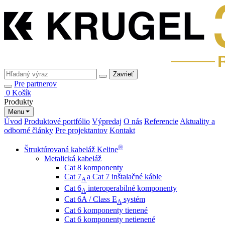
Zavrieť
Pre partnerov
0
Košík
Produkty
Menu
Úvod
Produktové portfólio
Výpredaj
O nás
Referencie
Aktuality a
odborné články
Pre projektantov
Kontakt
®
Štruktúrovaná kabeláž Keline
Metalická kabeláž
Cat 8 komponenty
Cat 7
a Cat 7 inštalačné káble
A
Cat 6
interoperabilné komponenty
A
Cat 6A / Class E
systém
A
Cat 6 komponenty tienené
Cat 6 komponenty netienené