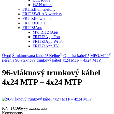
LTE routre
WAN routre
FRITZ!Fon telefóny
FRITZ!WLAN wireless
FRITZ!Powerline
FRITZ!DECT
FRITZ!App
MyFRITZ!App
FRITZ!App Fon
FRITZ!App Wi-Fi
FRITZ!App TV
®
®
Úvod
Štruktúrovaná kabeláž Keline
Optická kabeláž
MPO/MTP
riešenia
96-vláknový trunkový kábel 4x24 MTP – 4x24 MTP
96-vláknový trunkový kábel
4x24 MTP – 4x24 MTP
P/N:
TC096yyy-zzzzzz-xxx
Komponenty