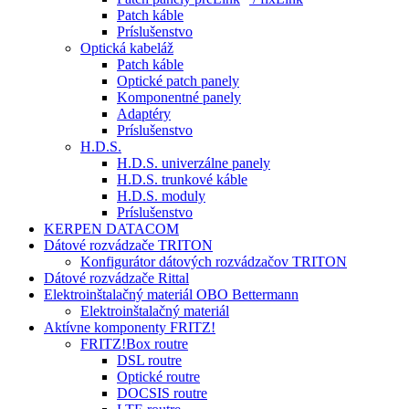
Patch káble
Príslušenstvo
Optická kabeláž
Patch káble
Optické patch panely
Komponentné panely
Adaptéry
Príslušenstvo
H.D.S.
H.D.S. univerzálne panely
H.D.S. trunkové káble
H.D.S. moduly
Príslušenstvo
KERPEN DATACOM
Dátové rozvádzače TRITON
Konfigurátor dátových rozvádzačov TRITON
Dátové rozvádzače Rittal
Elektroinštalačný materiál OBO Bettermann
Elektroinštalačný materiál
Aktívne komponenty FRITZ!
FRITZ!Box routre
DSL routre
Optické routre
DOCSIS routre