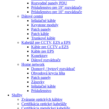
Rozvodné panely PDU
Príslušenstvo pre 19" rozvádzače
Príslušenstvo pre 10" rozvádzače
Dátové centrá
Inštalačné káble
Keystone moduly
Patch panely
Patch káble
Trunkové káble
Kabeláž pre CCTV, EZS a EPS
Káble pre CCTV a EZS
Káble pre EPS
Konektory
Dátové rozvádzače
Home network
Domový / bytový rozvádzač
Obvodová krycia lišta
Patch panely
Zásuvky
Inštalačné káble
Príslušenstvo
Služby
Zváranie optických káblov
Certifikácia optickej kabeláže
Certifikácia metalickej kabeláže