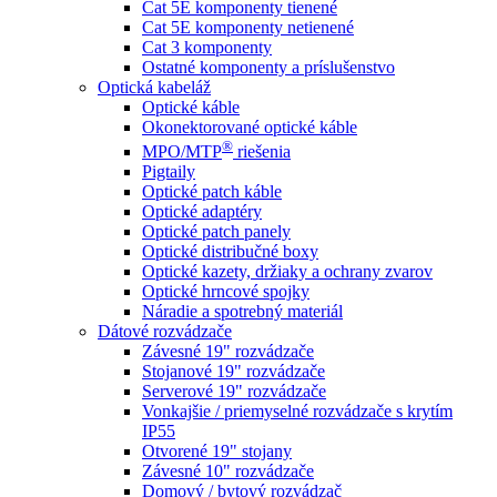
Cat 5E komponenty tienené
Cat 5E komponenty netienené
Cat 3 komponenty
Ostatné komponenty a príslušenstvo
Optická kabeláž
Optické káble
Okonektorované optické káble
®
MPO/MTP
​ riešenia
Pigtaily
Optické patch káble
Optické adaptéry
Optické patch panely
Optické distribučné boxy
Optické kazety, držiaky a ochrany zvarov
Optické hrncové spojky
Náradie a spotrebný materiál
Dátové rozvádzače
Závesné 19" rozvádzače
Stojanové 19" rozvádzače
Serverové 19" rozvádzače
Vonkajšie / priemyselné rozvádzače s krytím
IP55
Otvorené 19" stojany
Závesné 10" rozvádzače
Domový / bytový rozvádzač