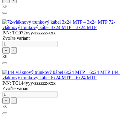
+
-
ks
72-
vláknový trunkový kábel 3x24 MTP – 3x24 MTP
P/N: TC072yyy-zzzzzz-xxx
Zvoľte variant
+
-
ks
144-
vláknový trunkový kábel 6x24 MTP – 6x24 MTP
P/N: TC144yyy-zzzzzz-xxx
Zvoľte variant
+
-
ks