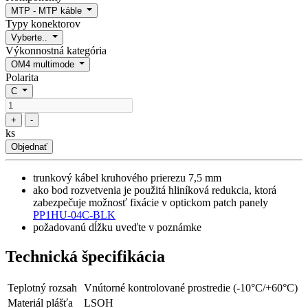
MTP - MTP káble
Typy konektorov
Vyberte..
Výkonnostná kategória
OM4 multimode
Polarita
C
+
-
ks
Objednať
trunkový kábel kruhového prierezu 7,5 mm
ako bod rozvetvenia je použitá hliníková redukcia, ktorá
zabezpečuje možnosť fixácie v optickom patch panely
PP1HU-04C-BLK
požadovanú dĺžku uveďte v poznámke
Technická špecifikácia
Teplotný rozsah
Vnútorné kontrolované prostredie (-10°C/+60°C)
Materiál plášťa
LSOH