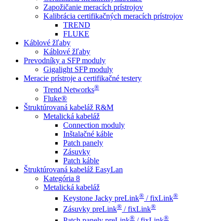
Zapožičanie meracích prístrojov
Kalibrácia certifikačných meracích prístrojov
TREND
FLUKE
Káblové žľaby
Káblové žľaby
Prevodníky a SFP moduly
Gigalight SFP moduly
Meracie prístroje a certifikačné testery
®
Trend Networks
Fluke®
Štruktúrovaná kabeláž R&M
Metalická kabeláž
Connection moduly
Inštalačné káble
Patch panely
Zásuvky
Patch káble
Štruktúrovaná kabeláž EasyLan
Kategória 8
Metalická kabeláž
®
®
Keystone Jacky preLink
/ fixLink
®
®
Zásuvky preLink
/ fixLink
®
®
Patch panely preLink
/ fixLink