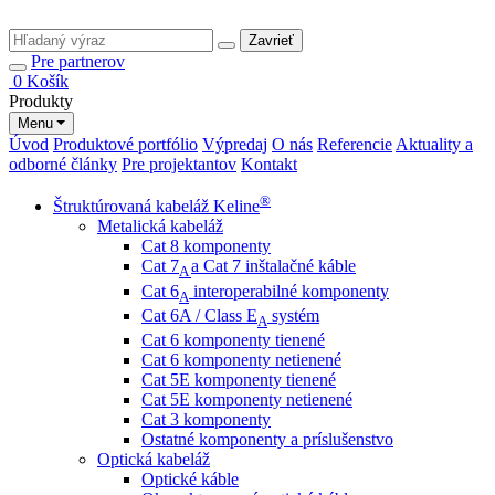
Zavrieť
Pre partnerov
0
Košík
Produkty
Menu
Úvod
Produktové portfólio
Výpredaj
O nás
Referencie
Aktuality a
odborné články
Pre projektantov
Kontakt
®
Štruktúrovaná kabeláž Keline
Metalická kabeláž
Cat 8 komponenty
Cat 7
a Cat 7 inštalačné káble
A
Cat 6
interoperabilné komponenty
A
Cat 6A / Class E
systém
A
Cat 6 komponenty tienené
Cat 6 komponenty netienené
Cat 5E komponenty tienené
Cat 5E komponenty netienené
Cat 3 komponenty
Ostatné komponenty a príslušenstvo
Optická kabeláž
Optické káble