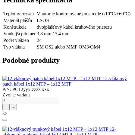
Teplotný rozsah
Vnútorné kontrolované prostredie (-10°C/+60°C)
Materiál plášťa
LSOH
Konštrukcia
dvojplášťový kábel kruhového prierezu
Vonkajší priemer
3,8 mm / 5,4 mm
Počet vlákien
24
Typ vlákna
SM OS2 alebo MMF OM3/OM4
Podobné produkty
12-vláknový
patch kábel 1x12 MTP – 1x12 MTP
P/N: PC12yyy-zzzz-xxx
Zvoľte variant
+
-
ks
12-
vláknový trunkový kábel 1x12 MTP – 1x12 MTP