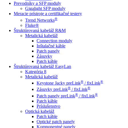
Prevodníky a SFP moduly
Gigalight SFP moduly
Meracie prístroje a certifikačné testery
®
Trend Networks
Fluke®
Štruktúrovaná kabeláž R&M
Metalická kabeláž
Connection moduly
Inštalačné káble
Patch panely
Zásuvky
Patch káble
Štruktúrovaná kabeláž EasyLan
Kategória 8
Metalická kabeláž
®
®
Keystone Jacky preLink
/ fixLink
®
®
Zásuvky preLink
/ fixLink
®
®
Patch panely preLink
/ fixLink
Patch káble
Príslušenstvo
Optická kabeláž
Patch káble
Optické patch panely
Komponentné panely