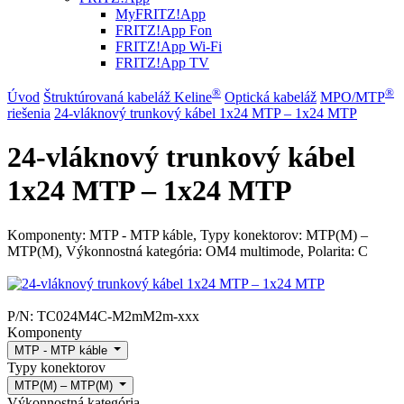
MyFRITZ!App
FRITZ!App Fon
FRITZ!App Wi-Fi
FRITZ!App TV
®
®
Úvod
Štruktúrovaná kabeláž Keline
Optická kabeláž
MPO/MTP
riešenia
24-vláknový trunkový kábel 1x24 MTP – 1x24 MTP
24-vláknový trunkový kábel
1x24 MTP – 1x24 MTP
Komponenty: MTP - MTP káble, Typy konektorov: MTP(M) –
MTP(M), Výkonnostná kategória: OM4 multimode, Polarita: C
P/N:
TC024M4C-M2mM2m-xxx
Komponenty
MTP - MTP káble
Typy konektorov
MTP(M) – MTP(M)
Výkonnostná kategória