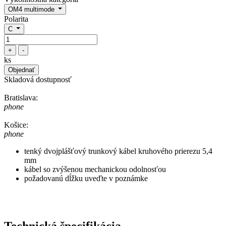
OM4 multimode
Polarita
C
+
-
ks
Objednať
Skladová dostupnosť
Bratislava:
phone
Košice:
phone
tenký dvojplášťový trunkový kábel kruhového prierezu 5,4
mm
kábel so zvýšenou mechanickou odolnosťou
požadovanú dĺžku uveďte v poznámke
Technická špecifikácia