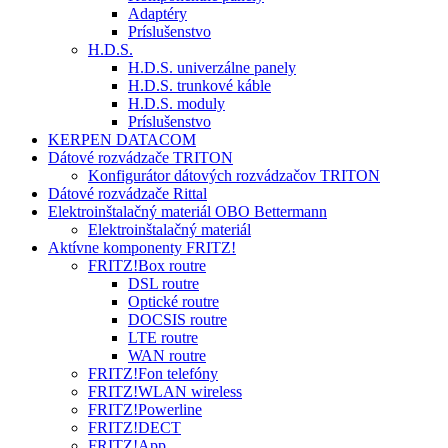
Adaptéry
Príslušenstvo
H.D.S.
H.D.S. univerzálne panely
H.D.S. trunkové káble
H.D.S. moduly
Príslušenstvo
KERPEN DATACOM
Dátové rozvádzače TRITON
Konfigurátor dátových rozvádzačov TRITON
Dátové rozvádzače Rittal
Elektroinštalačný materiál OBO Bettermann
Elektroinštalačný materiál
Aktívne komponenty FRITZ!
FRITZ!Box routre
DSL routre
Optické routre
DOCSIS routre
LTE routre
WAN routre
FRITZ!Fon telefóny
FRITZ!WLAN wireless
FRITZ!Powerline
FRITZ!DECT
FRITZ!App