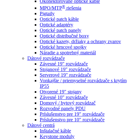
Okonektorované optické káble
®
MPO/MTP
​ riešenia
Pigtaily
Optické patch káble
Optické adaptéry
Optické patch panely
Optické distribučné boxy
Optické kazety, držiaky a ochrany zvarov
Optické hrncové spojky
Náradie a spotrebný materiál
Dátové rozvádzače
Závesné 19" rozvádzače
Stojanové 19" rozvádzače
Serverové 19" rozvádzače
Vonkajšie / priemyselné rozvádzače s krytím
IP55
Otvorené 19" stojany
Závesné 10" rozvádzače
Domový / bytový rozvádzač
Rozvodné panely PDU
Príslušenstvo pre 19" rozvádzače
Príslušenstvo pre 10" rozvádzače
Dátové centrá
Inštalačné káble
Keystone moduly