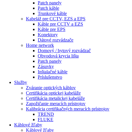
Patch panely
Patch káble
Trunkové káble
Kabeláž pre CCTV, EZS a EPS
Káble pre CCTV a EZS
Káble pre EPS
Konektory
Dátové rozvádzače
Home network
Domový / bytový rozvádzač
Obvodová krycia lišta
Patch panely
Zásuvky
Inštalačné káble
Príslušenstvo
Služby
Zváranie optických káblov
Certifikácia optickej kabeláže
Certifikácia metalickej kabeláže
Zapožičanie meracích prístrojov
Kalibrácia certifikačných meracích prístrojov
TREND
FLUKE
Káblové žľaby
Káblové žľaby