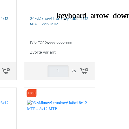
 1x12
24-vláknový trunkový kábel 2x12
MTP – 2x12 MTP
P/N: TC024yyy-zzzz-xxx
Zvoľte variant
ks