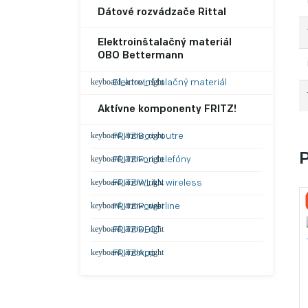
Dátové rozvádzače Rittal
Elektroinštalačný materiál
OBO Bettermann
Elektroinštalačný materiál
Aktívne komponenty FRITZ!
FRITZ!Box routre
FRITZ!Fon telefóny
FRITZ!WLAN wireless
FRITZ!Powerline
FRITZ!DECT
FRITZ!App