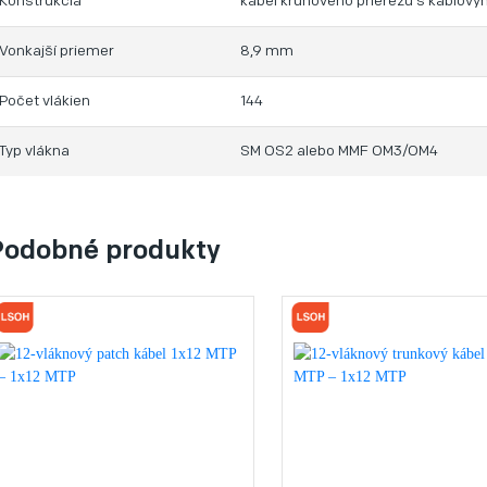
Konštrukcia
kábel kruhového prierezu s káblový
Vonkajší priemer
8,9 mm
Počet vlákien
144
Typ vlákna
SM OS2 alebo MMF OM3/OM4
Podobné produkty