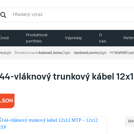
Produktové
O
Úvod
Výpredaj
Refer
portfólio
nás
®
®
vod
Štruktúrovaná kabeláž Keline
Optická kabeláž
MPO/MTP
​ rie
144-vláknový trunkový kábel 12x
P/