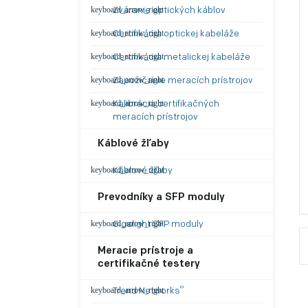
Zváranie optických káblov
Certifikácia optickej kabeláže
Certifikácia metalickej kabeláže
Zapožičanie meracích prístrojov
Kalibrácia certifikačných
meracích prístrojov
Káblové žľaby
Káblové žľaby
Prevodníky a SFP moduly
Gigalight SFP moduly
Meracie prístroje a
certifikačné testery
®
Trend Networks