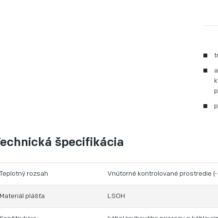
t
a
k
p
p
echnická špecifikácia
Teplotný rozsah
Vnútorné kontrolované prostredie 
Materiál plášťa
LSOH