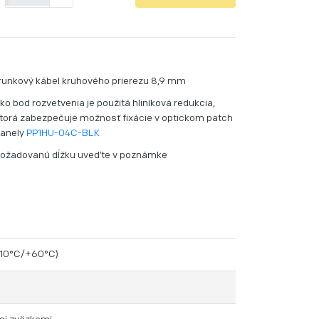
-
runkový kábel kruhového prierezu 8,9 mm
ko bod rozvetvenia je použitá hliníková redukcia,
torá zabezpečuje možnosť fixácie v optickom patch
anely
PP1HU-04C-BLK
ožadovanú dĺžku uveďte v poznámke
(-10°C/+60°C)