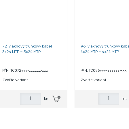
72-vláknový trunkový kábel
96-vláknový trunkový kábe
3x24 MTP – 3x24 MTP
4x24 MTP – 4x24 MTP
P/N: TC072yyy-zzzzzz-xxx
P/N: TC096yyy-zzzzzz-xxx
Zvoľte variant
Zvoľte variant
ks
ks