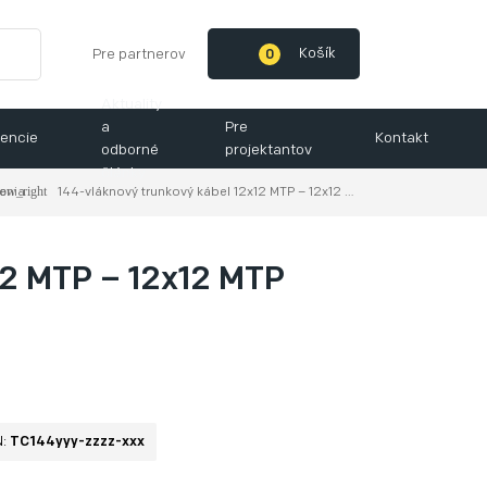
Košík
Pre partnerov
0
Aktuality
a
Pre
encie
Kontakt
odborné
projektantov
články
šenia
144-vláknový trunkový kábel 12x12 MTP – 12x12 MTP
12 MTP – 12x12 MTP
N:
TC144yyy-zzzz-xxx