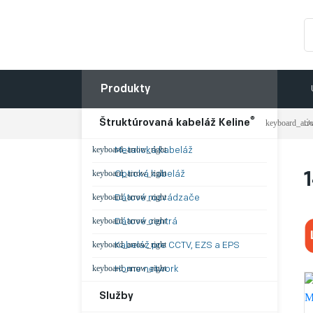
Produkty
®
Štruktúrovaná kabeláž Keline
Ú
Metalická kabeláž
Optická kabeláž
Dátové rozvádzače
Dátové centrá
Kabeláž pre CCTV, EZS a EPS
Home network
Služby