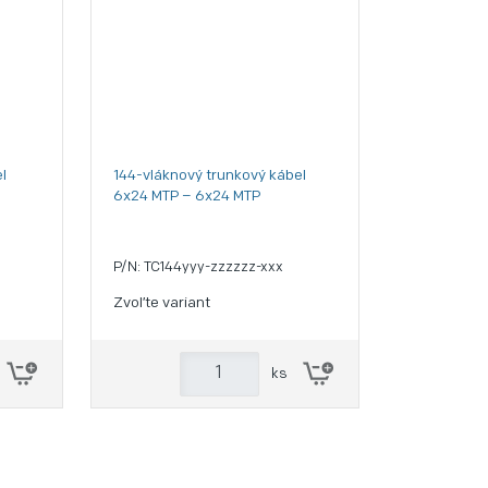
l
144-vláknový trunkový kábel
6x24 MTP – 6x24 MTP
P/N: TC144yyy-zzzzzz-xxx
Zvoľte variant
ks