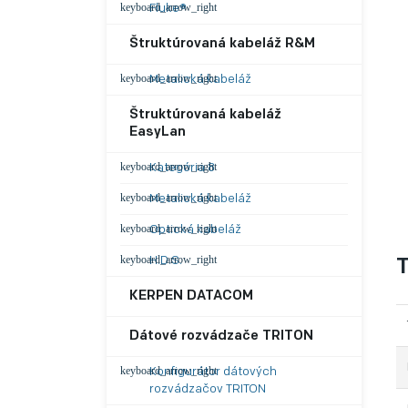
Fluke®
Štruktúrovaná kabeláž R&M
Metalická kabeláž
Štruktúrovaná kabeláž
EasyLan
Kategória 8
Metalická kabeláž
Optická kabeláž
H.D.S.
T
KERPEN DATACOM
Dátové rozvádzače TRITON
Konfigurátor dátových
rozvádzačov TRITON