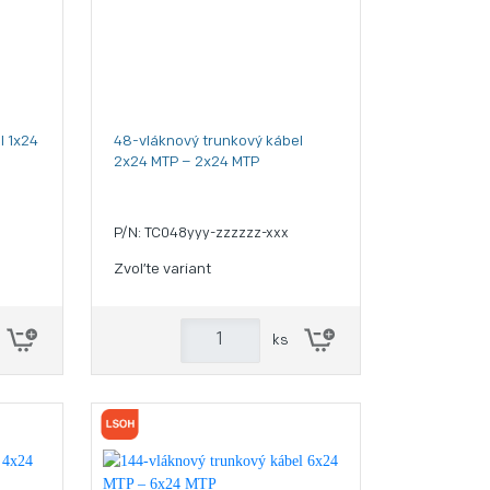
l 1x24
48-vláknový trunkový kábel
2x24 MTP – 2x24 MTP
P/N: TC048yyy-zzzzzz-xxx
Zvoľte variant
ks