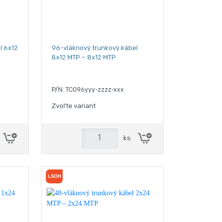
l 6x12
96-vláknový trunkový kábel
8x12 MTP – 8x12 MTP
P/N: TC096yyy-zzzz-xxx
Zvoľte variant
ks