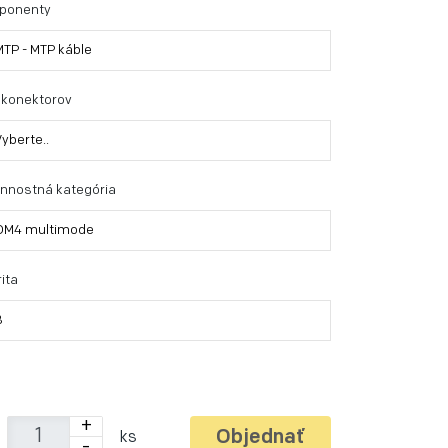
ponenty
MTP - MTP káble
 konektorov
Vyberte..
nnostná kategória
OM4 multimode
ita
B
+
Objednať
ks