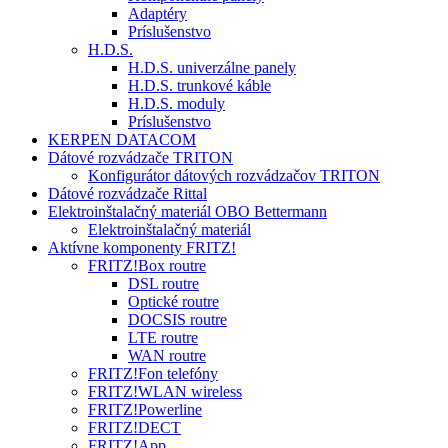
Adaptéry
Príslušenstvo
H.D.S.
H.D.S. univerzálne panely
H.D.S. trunkové káble
H.D.S. moduly
Príslušenstvo
KERPEN DATACOM
Dátové rozvádzače TRITON
Konfigurátor dátových rozvádzačov TRITON
Dátové rozvádzače Rittal
Elektroinštalačný materiál OBO Bettermann
Elektroinštalačný materiál
Aktívne komponenty FRITZ!
FRITZ!Box routre
DSL routre
Optické routre
DOCSIS routre
LTE routre
WAN routre
FRITZ!Fon telefóny
FRITZ!WLAN wireless
FRITZ!Powerline
FRITZ!DECT
FRITZ!App