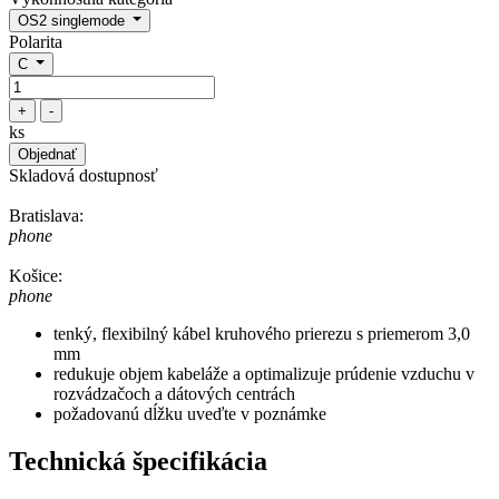
OS2 singlemode
Polarita
C
+
-
ks
Objednať
Skladová dostupnosť
Bratislava:
phone
Košice:
phone
tenký, flexibilný kábel kruhového prierezu s priemerom 3,0
mm
redukuje objem kabeláže a optimalizuje prúdenie vzduchu v
rozvádzačoch a dátových centrách
požadovanú dĺžku uveďte v poznámke
Technická špecifikácia