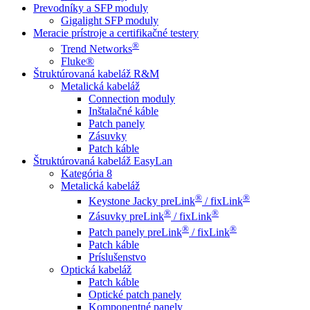
Prevodníky a SFP moduly
Gigalight SFP moduly
Meracie prístroje a certifikačné testery
®
Trend Networks
Fluke®
Štruktúrovaná kabeláž R&M
Metalická kabeláž
Connection moduly
Inštalačné káble
Patch panely
Zásuvky
Patch káble
Štruktúrovaná kabeláž EasyLan
Kategória 8
Metalická kabeláž
®
®
Keystone Jacky preLink
/ fixLink
®
®
Zásuvky preLink
/ fixLink
®
®
Patch panely preLink
/ fixLink
Patch káble
Príslušenstvo
Optická kabeláž
Patch káble
Optické patch panely
Komponentné panely