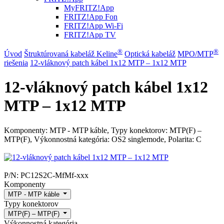
MyFRITZ!App
FRITZ!App Fon
FRITZ!App Wi-Fi
FRITZ!App TV
®
®
Úvod
Štruktúrovaná kabeláž Keline
Optická kabeláž
MPO/MTP
riešenia
12-vláknový patch kábel 1x12 MTP – 1x12 MTP
12-vláknový patch kábel 1x12
MTP – 1x12 MTP
Komponenty: MTP - MTP káble, Typy konektorov: MTP(F) –
MTP(F), Výkonnostná kategória: OS2 singlemode, Polarita: C
P/N:
PC12S2C-MfMf-xxx
Komponenty
MTP - MTP káble
Typy konektorov
MTP(F) – MTP(F)
Výkonnostná kategória