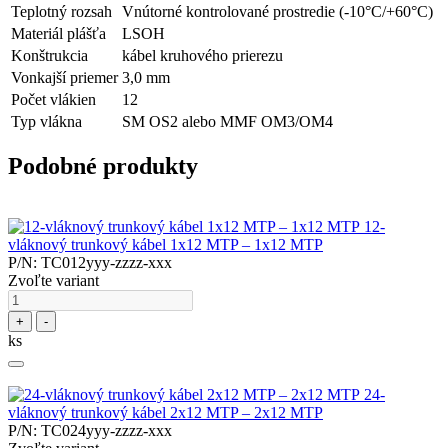
Teplotný rozsah
Vnútorné kontrolované prostredie (-10°C/+60°C)
Materiál plášťa
LSOH
Konštrukcia
kábel kruhového prierezu
Vonkajší priemer
3,0 mm
Počet vlákien
12
Typ vlákna
SM OS2 alebo MMF OM3/OM4
Podobné produkty
12-
vláknový trunkový kábel 1x12 MTP – 1x12 MTP
P/N: TC012yyy-zzzz-xxx
Zvoľte variant
+
-
ks
24-
vláknový trunkový kábel 2x12 MTP – 2x12 MTP
P/N: TC024yyy-zzzz-xxx