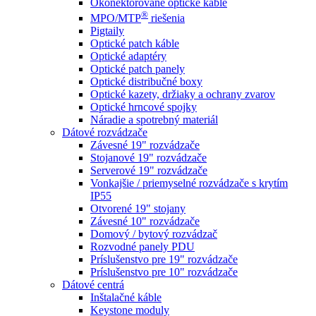
Okonektorované optické káble
®
MPO/MTP
​ riešenia
Pigtaily
Optické patch káble
Optické adaptéry
Optické patch panely
Optické distribučné boxy
Optické kazety, držiaky a ochrany zvarov
Optické hrncové spojky
Náradie a spotrebný materiál
Dátové rozvádzače
Závesné 19" rozvádzače
Stojanové 19" rozvádzače
Serverové 19" rozvádzače
Vonkajšie / priemyselné rozvádzače s krytím
IP55
Otvorené 19" stojany
Závesné 10" rozvádzače
Domový / bytový rozvádzač
Rozvodné panely PDU
Príslušenstvo pre 19" rozvádzače
Príslušenstvo pre 10" rozvádzače
Dátové centrá
Inštalačné káble
Keystone moduly