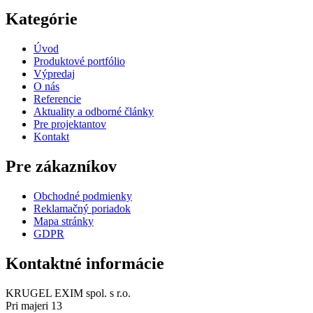
Kategórie
Úvod
Produktové portfólio
Výpredaj
O nás
Referencie
Aktuality a odborné články
Pre projektantov
Kontakt
Pre zákazníkov
Obchodné podmienky
Reklamačný poriadok
Mapa stránky
GDPR
Kontaktné informácie
KRUGEL EXIM spol. s r.o.
Pri majeri 13