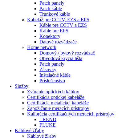
Patch panely
Patch káble
Trunkové káble
Kabeláž pre CCTV, EZS a EPS
Káble pre CCTV a EZS
Káble pre EPS
Konektory
Dátové rozvádzače
Home network
Domový / bytový rozvádzač
Obvodová krycia lišta
Patch panely
Zásuvky
Inštalačné káble
Príslušenstvo
Služby
Zváranie optických káblov
Certifikácia optickej kabeláže
Certifikácia metalickej kabeláže
Zapožičanie meracích prístrojov
Kalibrácia certifikačných meracích prístrojov
TREND
FLUKE
Káblové žľaby
Káblové žľaby