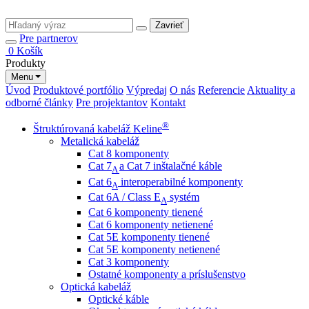
Zavrieť
Pre partnerov
0
Košík
Produkty
Menu
Úvod
Produktové portfólio
Výpredaj
O nás
Referencie
Aktuality a
odborné články
Pre projektantov
Kontakt
®
Štruktúrovaná kabeláž Keline
Metalická kabeláž
Cat 8 komponenty
Cat 7
a Cat 7 inštalačné káble
A
Cat 6
interoperabilné komponenty
A
Cat 6A / Class E
systém
A
Cat 6 komponenty tienené
Cat 6 komponenty netienené
Cat 5E komponenty tienené
Cat 5E komponenty netienené
Cat 3 komponenty
Ostatné komponenty a príslušenstvo
Optická kabeláž
Optické káble